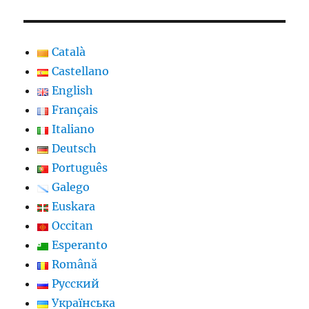
Català
Castellano
English
Français
Italiano
Deutsch
Português
Galego
Euskara
Occitan
Esperanto
Română
Русский
Українська