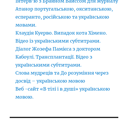
Інтерв’ю з Браяном Вайссом для журналу
Атанор португальською, окситанською,
есперанто, російською та українською
мовами.
Клаудія Куерво. Випадок кота Хімено.
Відео із українськими субтитрами.
Діалог Жозефа Памієса з доктором
Кабоулі. Трансплантації. Відео з
українськими субтитрами.
Слова мудреців та До розуміння через
досвід – українською мовою
Веб -сайт «В тілі і в душі» українською
мовою.