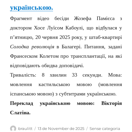
українською.
Фрагмент відео бесіди Жозефа Памієса з
доктором Хосе Луїсом Кабоулі, що відбулася у
п’ятницю, 20 червня 2025 року, у штаб-квартирі
Солодка революція
в Балагері. Питання, задані
Франсеском Колетом про трансплантації, на які
відповідають обидва доповідачі.
Тривалість: 8 хвилин 33 секунди. Мова:
мовлення кастильською мовою (мовлення
іспанською мовою) з субтитрами українською.
Переклад українською мовою: Вікторія
Слатіна.
Author
Posted
Categories
braulitt
13 de November de 2025
Sense categoria