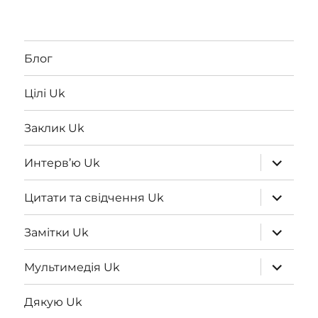
Блог
Цілі Uk
Заклик Uk
expand
Интерв’ю Uk
child
menu
expand
Цитати та свідчення Uk
child
menu
expand
Замітки Uk
child
menu
expand
Мультимедія Uk
child
menu
Дякую Uk