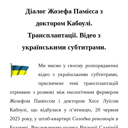
Діалог Жозефа Памієса з
доктором Кабоулі.
Трансплантації. Відео з
українськими субтитрами.
Ми маємо у своєму розпорядженні
відео з українськими субтитрами,
присвячене темі трансплантацій
отримане з розмові між екологічним фермером
Жозефом Памієсом і доктором Хосе Луїсом
Кабоулі, що відбулася у п’ятницю, 20 червня
2025 року, у штаб-квартирі
Солодка революція
в
Балагері. Висловлюємо подяку Вікторії Слатіній