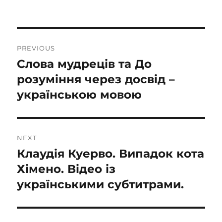
on
Post
PREVIOUS
navigation
Слова мудреців та До
Previous
post:
розуміння через досвід –
українською мовою
NEXT
Клаудія Куерво. Випадок кота
Next
post:
Хімено. Відео із
українськими субтитрами.