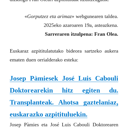
«
Gorputzez eta arimaz
» webgunearen taldea.
2025eko azaroaren 19a, asteazkena.
Sarreraren itzulpena: Fran Olea.
Euskaraz azpititulatutako bideora sartzeko aukera
ematen duen orrialderako esteka:
Josep Pàmiesek José Luis Cabouli
Doktorearekin hitz egiten du.
Transplanteak. Ahotsa gaztelaniaz,
euskarazko azpitituluekin.
Josep Pàmies eta José Luis Cabouli Doktorearen