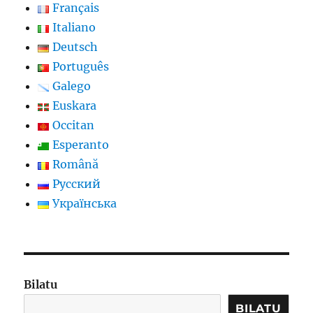
Français
Italiano
Deutsch
Português
Galego
Euskara
Occitan
Esperanto
Română
Русский
Українська
Bilatu
BILATU