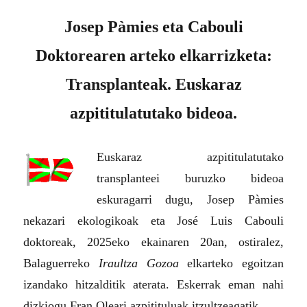
Josep Pàmies eta Cabouli
Doktorearen arteko elkarrizketa:
Transplanteak. Euskaraz
azpititulatutako bideoa.
Euskaraz azpititulatutako
transplanteei buruzko bideoa
eskuragarri dugu,
Josep Pàmies
nekazari ekologikoak eta José Luis Cabouli
doktoreak, 2025eko ekainaren 20an, ostiralez,
Balaguerreko
Iraultza Gozoa
elkarteko egoitzan
izandako hitzalditik aterata. Eskerrak eman nahi
dizkiogu Fran Oleari azpitituluak itzultzeagatik.