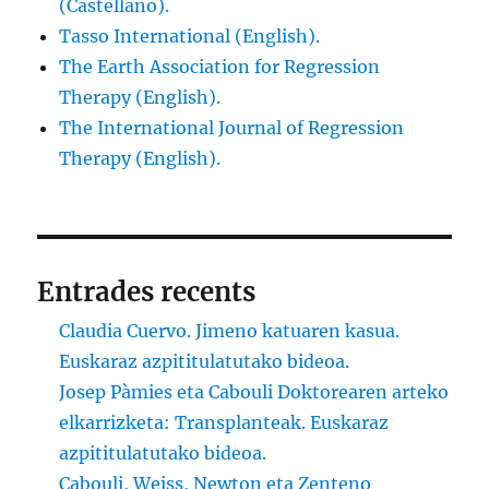
(Castellano).
Tasso International (English).
The Earth Association for Regression
Therapy (English).
The International Journal of Regression
Therapy (English).
Entrades recents
Claudia Cuervo. Jimeno katuaren kasua.
Euskaraz azpititulatutako bideoa.
Josep Pàmies eta Cabouli Doktorearen arteko
elkarrizketa: Transplanteak. Euskaraz
azpititulatutako bideoa.
Cabouli, Weiss, Newton eta Zenteno