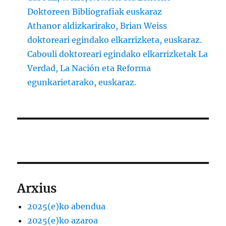
Doktoreen Bibliografiak euskaraz
Athanor aldizkarirako, Brian Weiss
doktoreari egindako elkarrizketa, euskaraz.
Cabouli doktoreari egindako elkarrizketak La
Verdad, La Nación eta Reforma
egunkarietarako, euskaraz.
Arxius
2025(e)ko abendua
2025(e)ko azaroa