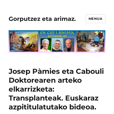
Gorputzez eta arimaz.
MENUA
Josep Pàmies eta Cabouli
Doktorearen arteko
elkarrizketa:
Transplanteak. Euskaraz
azpititulatutako bideoa.