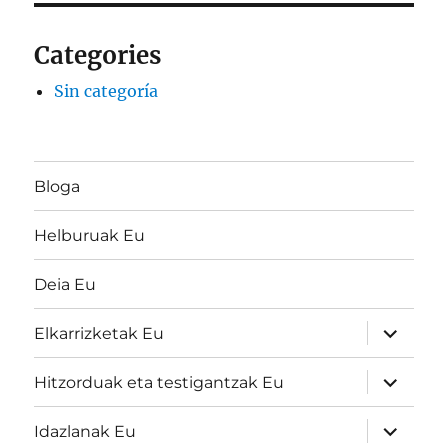
Categories
Sin categoría
Bloga
Helburuak Eu
Deia Eu
Haurren
Elkarrizketak Eu
menua
zabaldu
Haurren
Hitzorduak eta testigantzak Eu
menua
zabaldu
Haurren
Idazlanak Eu
menua