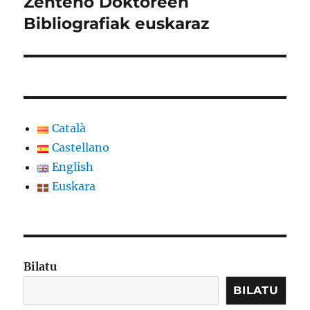
Zenteno Doktoreen
Bibliografiak euskaraz
Català
Castellano
English
Euskara
Bilatu
BILATU