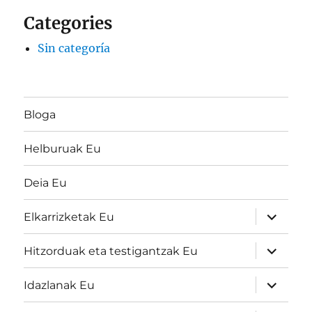
Categories
Sin categoría
Bloga
Helburuak Eu
Deia Eu
Haurren
Elkarrizketak Eu
menua
zabaldu
Haurren
Hitzorduak eta testigantzak Eu
menua
zabaldu
Haurren
Idazlanak Eu
menua
zabaldu