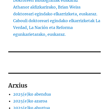
Doktoreen Bibliografiak euskaraz
Athanor aldizkarirako, Brian Weiss
doktoreari egindako elkarrizketa, euskaraz.
Cabouli doktoreari egindako elkarrizketak La
Verdad, La Nación eta Reforma
egunkarietarako, euskaraz.
Arxius
2025(e)ko abendua
2025(e)ko azaroa
2025(e)ko abuztua