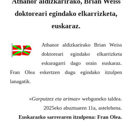
Athanor aldizkarirako, Brian Weiss
doktoreari egindako elkarrizketa,
euskaraz.
Athanor aldizkarirako Brian Weiss
doktoreari egindako elkarrizketa
eskuragarri dago orain euskaraz.
Fran Olea eskertzen dugu egindako itzulpen
lanagatik.
«
Gorputzez eta arimaz
» webguneko taldea.
2025eko abuztuaren 11a, astelehena.
Euskarazko sarreraren itzulpena: Fran Olea.