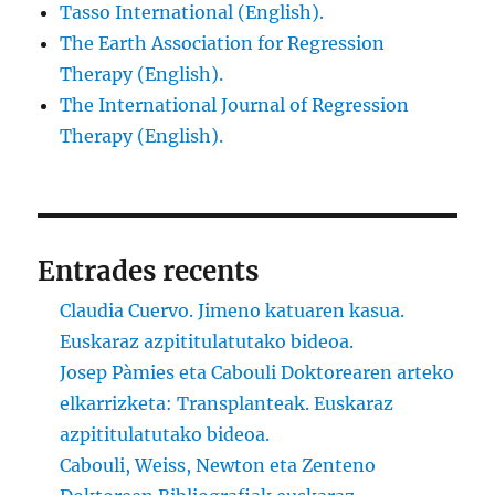
Tasso International (English).
The Earth Association for Regression
Therapy (English).
The International Journal of Regression
Therapy (English).
Entrades recents
Claudia Cuervo. Jimeno katuaren kasua.
Euskaraz azpititulatutako bideoa.
Josep Pàmies eta Cabouli Doktorearen arteko
elkarrizketa: Transplanteak. Euskaraz
azpititulatutako bideoa.
Cabouli, Weiss, Newton eta Zenteno