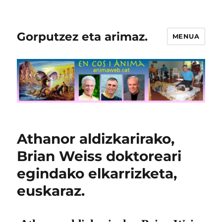
Gorputzez eta arimaz.
MENUA
Athanor aldizkarirako,
Brian Weiss doktoreari
egindako elkarrizketa,
euskaraz.