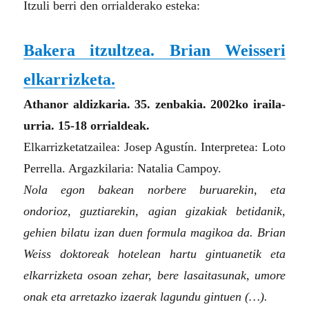
Itzuli berri den orrialderako esteka:
Bakera itzultzea. Brian Weisseri
elkarrizketa.
Athanor aldizkaria. 35. zenbakia. 2002ko iraila-
urria. 15-18 orrialdeak.
Elkarrizketatzailea: Josep Agustín. Interpretea: Loto
Perrella. Argazkilaria: Natalia Campoy.
Nola egon bakean norbere buruarekin, eta
ondorioz, guztiarekin, agian gizakiak betidanik,
gehien bilatu izan duen formula magikoa da. Brian
Weiss doktoreak hotelean hartu gintuanetik eta
elkarrizketa osoan zehar, bere lasaitasunak, umore
onak eta arretazko izaerak lagundu gintuen (…).