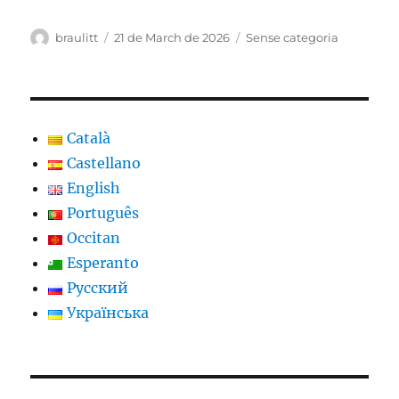
Author
Posted
Categories
braulitt
21 de March de 2026
Sense categoria
on
Català
Castellano
English
Português
Occitan
Esperanto
Русский
Українська