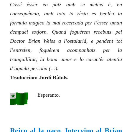
Cossí èsser en patz amb se meteis e, en
consequéncia, amb tota la rèsta es benlèu la
formula magica la mai recercada per l’èsser uman
dempuèi totjorn. Quand foguèrem recebuts pel
Doctor Brian Weiss a l’ostalariá, e pendent tot
l’entreten, foguèrem acompanhats per la
tranquillitat, la bona umor e lo caractèr atentiu
d’aquela persona (…).
Traduccion: Jordi Ràfols.
Esperanto.
Reiro al la paco. Interviuo al Brian