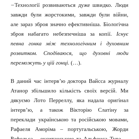
–
Технології розвиваються дуже швидко. Люди
завжди були жорстокими, завжди були війни,
але зараз зброя значно ефективніша. Біологічна
зброя набагато небезпечніша за копії.
Існує
певна гонка між технологічним і духовним
розвитком. Сподіваюся, що духовні люди
переможуть у цій гонці.
(…).
В даний час інтерв’ю доктора Вайсса журналу
Атанор збільшило кількість своїх версій. Ми
дякуємо Лото Перреллу, яка надала оригінал
інтерв’ю, а також Вікторію Слатіну за
переклади українською та російською мовами,
Рафаеля Аморіма – португальською, Жорди
Рафольса – окситанською та Альфонса Тура – ​​