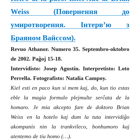
Weiss (
Повернення до
умиротворення. Інтерв’ю з
Браяном Вайссом
).
Revuo Athanor. Numero 35. Septembro-oktobro
de 2002. Paĝoj 15-18.
Intervidisto: Josep Agustín. Interpretisto: Loto
Perrella. Fotografisto: Natalia Campoy.
Kiel esti en paco kun si mem kaj, do, kun tio estas
eble la magia formulo plejmulte serĉata de la
homaro. Je mia akcepto fare de doktoro Brian
Weiss en la hotelo kaj dum la tuta intervidiĝo
akompanis nin la trankvileco, bonhumoro kaj
atentemo de tiu homo (…).