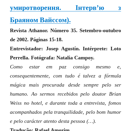
умиротворення. Інтерв’ю з
Браяном Вайссом
).
Revista Athanor. Número 35. Setembro-outubro
de 2002. Páginas 15-18.
Entrevistador: Josep Agustín. Intérprete: Loto
Perrella. Fotógrafa: Natalia Campoy.
Como estar em paz consigo mesmo e,
consequentemente, com tudo é talvez a fórmula
mágica mais procurada desde sempre pelo ser
humano. Ao sermos recebidos pelo doutor Brian
Weiss no hotel, e durante toda a entrevista, fomos
acompanhados pela tranquilidade, pelo bom humor
e pelo carácter atento desta pessoa (…).
Tradução: Rafael Amorim.