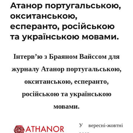
Атанор португальською,
окситанською,
есперанто, російською
та українською мовами.
Інтерв’ю з Браяном Вайссом для
журналу Атанор португальською,
окситанською, есперанто,
російською та українською
мовами.
У вересні-жовтні