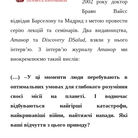
2002 року доктор
Браян Вайсс
відвідав Барселону та Мадрид з метою провести
серію лекцій та семінарів. Два видавництва,
Атанор
та
Discovery DSalud
, взяли у нього
інтерв’ю. З інтерв’ю журналу
Атанор
ми
виокремлюємо такий вислів:
(…)
–У ці моменти люди перебувають в
оптимальних умовах для глибокого розуміння
своєї місії на планеті. І водночас
відбуваються найгірші катастрофи,
найкривавіші війни, найтяжчі напади. Які
ваші відчуття з цього приводу?