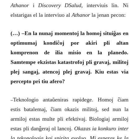
Athanor
i
Discovery DSalud
, interviuis lin. Ni
elstarigas el la interviuo al
Athanor
la jenan pecon:
(…) –En la nunaj momentoj la homoj situiĝas en
optimumaj kondiĉoj por akiri pli altan
komprenon de ilia misio en la planedo.
Samtempe ekzistas katastrofoj pli gravaj, militoj
plej sangaj, atencoj plej gravaj. Kiu estas via
percepto pri tiu afero?
–
Teknologio antaŭeniras rapidege. Homoj ĉiam
estis batalemaj, ĉiam okazis militoj, sed nun la
armiloj estas multe pli efektivaj. Biologiaj armiloj
estas pli danĝeraj ol lancoj.
Okazas ia konkuro inter
la tekonologia kaj spirita evoluo. Mi esperas ke la