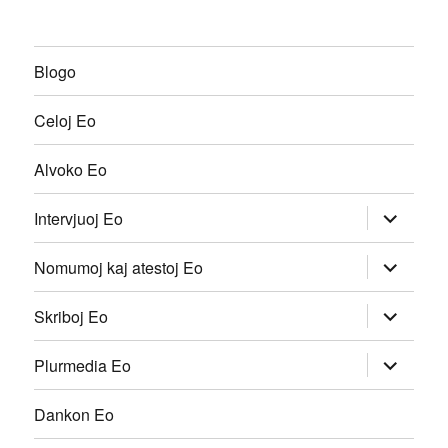
Blogo
Celoj Eo
Alvoko Eo
Etendi
Intervjuoj Eo
infanan
menuon
Etendi
Nomumoj kaj atestoj Eo
infanan
menuon
Etendi
Skriboj Eo
infanan
menuon
Etendi
Plurmedia Eo
infanan
menuon
Dankon Eo