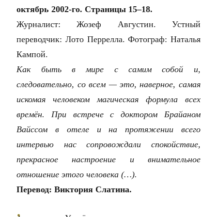
октябрь 2002-го. Страницы 15–18.
Журналист: Жозеф Августин. Устный
переводчик: Лото Перрелла. Фотограф: Наталья
Кампой.
Как быть в мире с самим собой и,
следовательно, со всем — это, наверное, самая
искомая человеком магическая формула всех
времён. При встрече с доктором Брайаном
Вайссом в отеле и на протяжении всего
интервью нас сопровождали спокойствие,
прекрасное настроение и внимательное
отношение этого человека (…).
Перевод: Виктория Слатина.