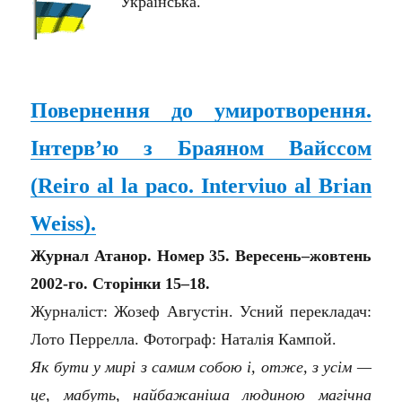
Українська.
Повернення до умиротворення.
Інтерв’ю з Браяном Вайссом
(
Reiro al la paco. Interviuo al Brian
Weiss
)
.
Журнал Атанор. Номер 35. Вересень–жовтень
2002-го. Сторінки 15–18.
Журналіст: Жозеф Августін. Усний перекладач:
Лото Перрелла. Фотограф: Наталія Кампой.
Як бути у мирі з самим собою і, отже, з усім —
це, мабуть, найбажаніша людиною магічна