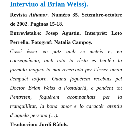
Interviuo al Brian Weiss
).
Revista
Athanor
. Numèro 35. Setembre-octobre
de 2002. Paginas 15-18.
Entrevistaire: Josep Agustín. Interprèt: Loto
Perrella. Fotograf: Natalia Campoy.
Cossí èsser en patz amb se meteis e, en
consequéncia, amb tota la rèsta es benlèu la
formula magica la mai recercada per l’èsser uman
dempuèi totjorn. Quand foguèrem recebuts pel
Doctor Brian Weiss a l’ostalariá, e pendent tot
l’entreten, foguèrem acompanhats per la
tranquillitat, la bona umor e lo caractèr atentiu
d’aquela persona (…).
Traduccion: Jordi Ràfols.