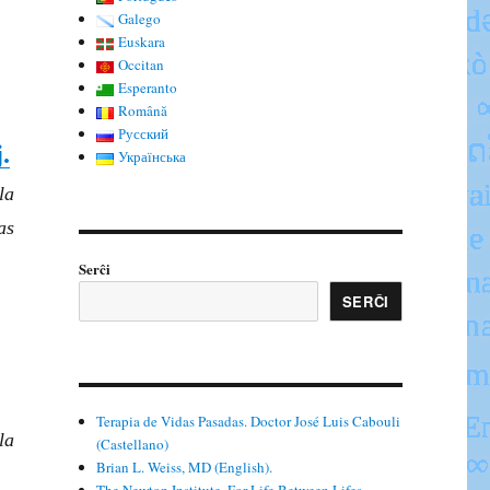
Galego
Euskara
Occitan
Esperanto
Română
Русский
.
Українська
la
as
Serĉi
SERĈI
Terapia de Vidas Pasadas. Doctor José Luis Cabouli
la
(Castellano)
Brian L. Weiss, MD (English).