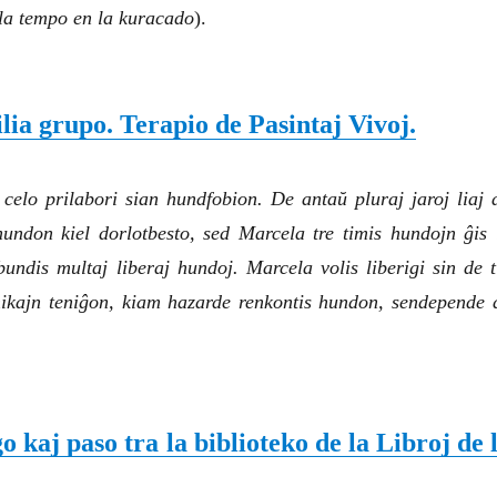
la tempo en la kuracado
).
lia grupo. Terapio de Pasintaj Vivoj.
 celo prilabori sian hundfobion. De antaŭ pluraj jaroj liaj 
s hundon kiel dorlotbesto, sed Marcela tre timis hundojn ĝis 
undis multaj liberaj hundoj. Marcela volis liberigi sin de t
mikajn teniĝon, kiam hazarde renkontis hundon, sendepende 
aj paso tra la biblioteko de la Libroj de 