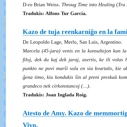
D-ro Brian Weiss.
Throug Time into Healing
(
Tra 
Tradukis: Alfons Tur García.
Kazo de tuja reenkarniĝo en la fami
De Leopoldo Lage, Merlo, San Luis, Argentino.
Marcela (45-jara) venis en la konsultejon kun la
filoj, dek du kaj dek jaraj, asertis, ke ili vola
punkto ne povi marŝi sola en sia kvartalo, kie ab
ĝena timo, kiu kondukis ŝin al preni preskaŭ ko
grandeco nek cirkonstancoj (…)
.
Tradukis: Joan Inglada Roig.
Atesto de Amy. Kazo de memmortigo k
Vivo.