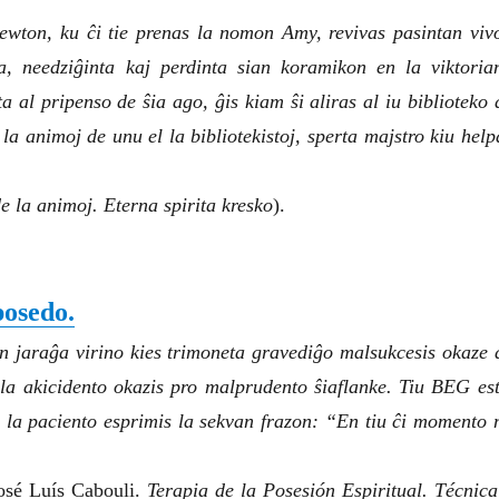
wton, ku ĉi tie prenas la nomon Amy, revivas pasintan viv
a, needziĝinta kaj perdinta sian koramikon en la viktoria
 al pripenso de ŝia ago, ĝis kiam ŝi aliras al iu biblioteko 
 la animoj de unu el la bibliotekistoj, sperta majstro kiu help
e la animoj. Eterna spirita kresko
).
posedo.
in jaraĝa virino kies trimoneta gravediĝo malsukcesis okaze 
 la akicidento okazis pro malprudento ŝiaflanke. Tiu BEG est
m la paciento esprimis la sekvan frazon: “En tiu ĉi momento 
José Luís Cabouli.
Terapia de la Posesión Espiritual. Técnica