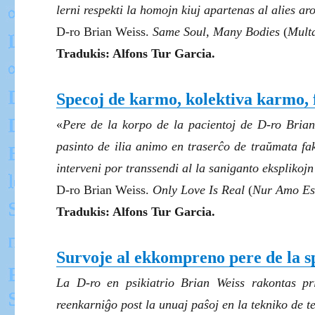
lerni respekti la homojn kiuj apartenas al alies aro
D-ro Brian Weiss.
Same Soul, Many Bodies
(
Mult
Tradukis: Alfons Tur Garcia.
Specoj de karmo, kolektiva karmo, f
«
Pere de la korpo de la pacientoj de D-ro Brian 
pasinto de ilia animo en traserĉo de traŭmata fa
interveni por transsendi al la saniganto eksplikojn
D-ro Brian Weiss.
Only Love Is Real
(
Nur Amo Es
Tradukis: Alfons Tur Garcia.
Survoje al ekkompreno pere de la s
La D-ro en psikiatrio Brian Weiss rakontas pri
reenkarniĝo post la unuaj paŝoj en la tekniko de t