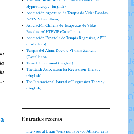
The Newton Institute. For Life Between Lifes
Hypnotherapy (English).
Asociación Argentina de Terapia de Vidas Pasadas,
AATVP (Castellano).
Asociación Chilena de Terapeutas de Vidas
Pasadas, ACHTEVIP (Castellano).
Asociación Española de Terapia Regresiva, AETR
(Castellano).
Terapia del Alma. Doctora Viviana Zenteno
du
(Castellano).
la
Tasso International (English).
The Earth Association for Regression Therapy
iu
(English).
de
The International Journal of Regression Therapy
(English).
Entrades recents
la
Intervjuo al Brian Weiss por la revuo Athanor en la