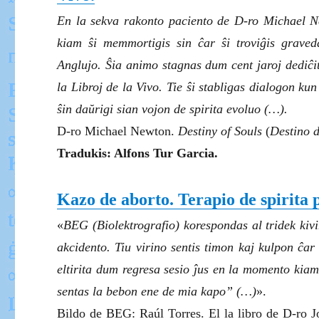
En la sekva rakonto paciento de D-ro Michael Ne
kiam ŝi memmortigis sin ĉar ŝi troviĝis graved
Anglujo. Ŝia animo stagnas dum cent jaroj dediĉita
la Libroj de la Vivo. Tie ŝi stabligas dialogon kun
ŝin daŭrigi sian vojon de spirita evoluo (…).
D-ro Michael Newton.
Destiny of Souls
(
Destino d
Tradukis: Alfons Tur Garcia.
Kazo de aborto. Terapio de spirita 
«
BEG (Biolektrografio) korespondas al tridek kiv
akcidento. Tiu virino sentis timon kaj kulpon ĉar
eltirita dum regresa sesio ĵus en la momento kia
sentas la bebon ene de mia kapo”
(…)
».
Bildo de BEG: Raúl Torres. El la libro de D-ro 