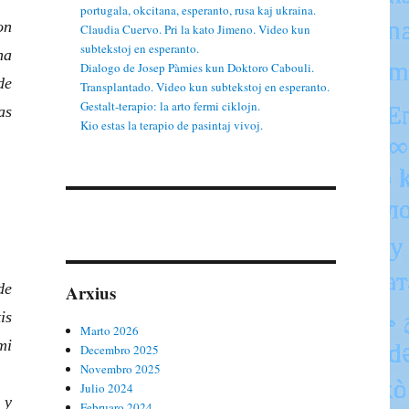
portugala, okcitana, esperanto, rusa kaj ukraina.
on
Claudia Cuervo. Pri la kato Jimeno. Video kun
subtekstoj en esperanto.
na
Dialogo de Josep Pàmies kun Doktoro Cabouli.
de
Transplantado. Video kun subtekstoj en esperanto.
Gestalt-terapio: la arto fermi ciklojn.
as
Kio estas la terapio de pasintaj vivoj.
de
Arxius
is
Marto 2026
mi
Decembro 2025
Novembro 2025
Julio 2024
 y
Februaro 2024