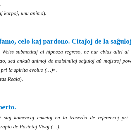
.
aj korpoj, unu animo
).
amo, celo kaj pardono. Citaĵoj de la saĝuloj
Weiss submetitaj al hipnoza regreso, ne nur eblas aliri al 
kto, sed ankaŭ animoj de malsimilaj saĝuloj aŭ majstroj pov
 pri la spirita evoluo (…)
».
tas Reala
).
perto.
 siaj komencaj enketoj en la traserĉo de referencoj pri 
erapio de Pasintaj Vivoj (…).