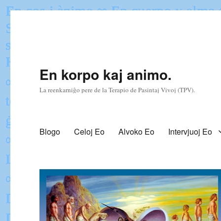
En korpo kaj animo.
La reenkarniĝo pere de la Terapio de Pasintaj Vivoj (TPV).
Blogo
Celoj Eo
Alvoko Eo
Intervjuoj Eo