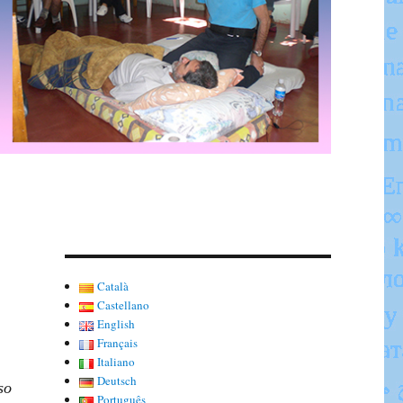
Català
Castellano
English
Français
Italiano
Deutsch
so
Português