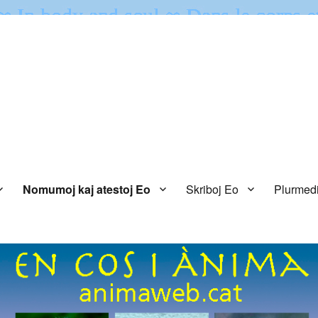
Nomumoj kaj atestoj Eo
Skriboj Eo
Plurmed