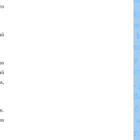
ro
aŭ
as
aŭ
a,
n.
as