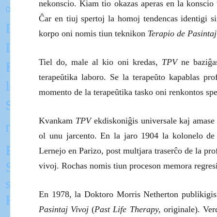
nekonscio. Kiam tio okazas aperas en la konscio t
Ĉar en tiuj spertoj la homoj tendencas identigi si
korpo oni nomis tiun teknikon
Terapio de Pasintaj
Tiel do, male al kio oni kredas,
TPV
ne baziĝas
terapeŭtika laboro. Se la terapeŭto kapablas pr
momento de la terapeŭtika tasko oni renkontos spe
Kvankam
TPV
ekdiskoniĝis universale kaj amase e
ol unu jarcento. En la jaro 1904 la kolonelo de
Lernejo en Parizo, post multjara traserĉo de la pr
vivoj. Rochas nomis tiun proceson memora regresio
En 1978, la Doktoro Morris Netherton publikigis 
Pasintaj Vivoj
(
Past Life Therapy,
originale)
.
Verd