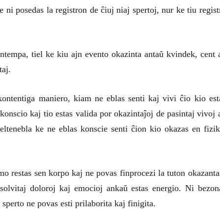
 ni posedas la registron de ĉiuj niaj spertoj, nur ke tiu regist
ntempa, tiel ke kiu ajn evento okazinta antaŭ kvindek, cent 
taj.
ontentiga maniero, kiam ne eblas senti kaj vivi ĉio kio est
onscio kaj tio estas valida por okazintaĵoj de pasintaj vivoj 
eeltenebla ke ne eblas konscie senti ĉion kio okazas en fizik
o restas sen korpo kaj ne povas finprocezi la tuton okazanta
solvitaj doloroj kaj emocioj ankaŭ estas energio. Ni bezon
perto ne povas esti prilaborita kaj finigita.