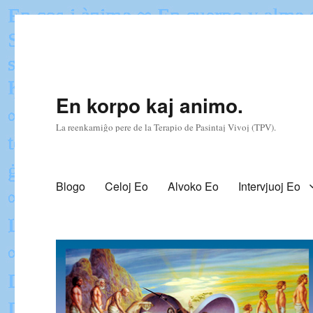
En korpo kaj animo.
La reenkarniĝo pere de la Terapio de Pasintaj Vivoj (TPV).
Blogo
Celoj Eo
Alvoko Eo
Intervjuoj Eo