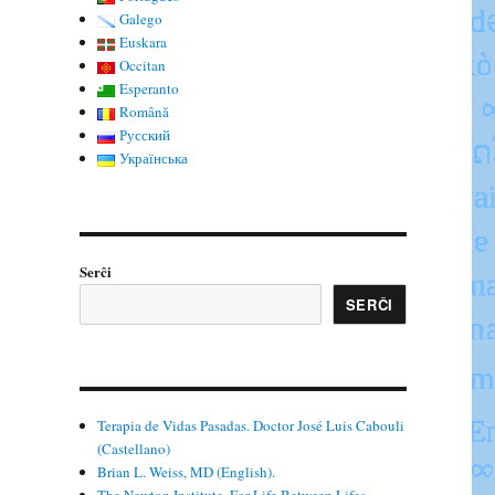
Galego
Euskara
Occitan
Esperanto
Română
Русский
Українська
Serĉi
SERĈI
Terapia de Vidas Pasadas. Doctor José Luis Cabouli
(Castellano)
Brian L. Weiss, MD (English).