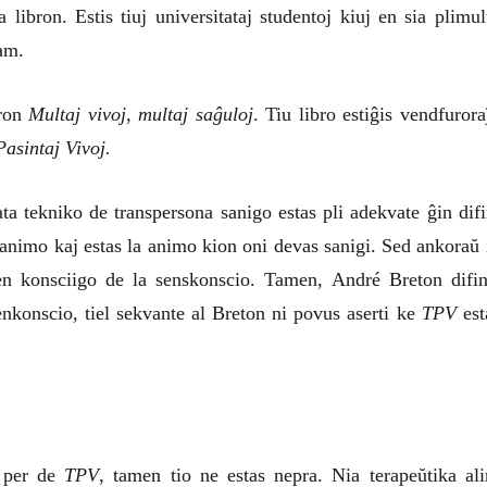
a libron. Estis tiuj universitataj studentoj kiuj en sia plimul
iam.
bron
Multaj vivoj, multaj saĝuloj
. Tiu libro estiĝis vendfurora
asintaj Vivoj.
ata tekniko de transpersona sanigo estas pli adekvate ĝin difi
a animo kaj estas la animo kion oni devas sanigi. Sed ankoraŭ 
en konsciigo de la senskonscio. Tamen, André Breton difin
nkonscio, tiel sekvante al Breton ni povus aserti ke
TPV
est
o per de
TPV
, tamen tio ne estas nepra. Nia terapeŭtika ali