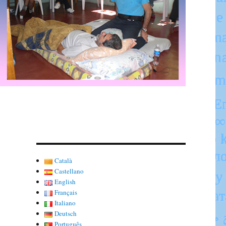
Català
Castellano
English
Français
Italiano
Deutsch
Português