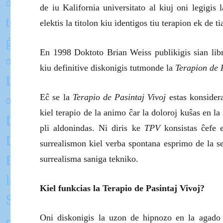
de iu Kalifornia universitato al kiuj oni legigis l
elektis la titolon kiu identigos tiu terapion ek de t
En 1998 Doktoto Brian Weiss publikigis sian li
kiu definitive diskonigis tutmonde la
Terapion de P
Eĉ se la
Terapio de Pasintaj Vivoj
estas konsider
kiel terapio de la animo ĉar la doloroj kuŝas en l
pli aldonindas. Ni diris ke
TPV
konsistas ĉefe 
surrealismon kiel verba spontana esprimo de la se
surrealisma saniga tekniko.
Kiel funkcias la
Terapio de Pasintaj Vivoj?
Oni diskonigis la uzon de hipnozo en la agad