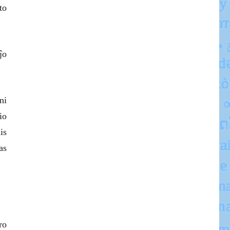
to
ĵo
ni
io
is
as
ro