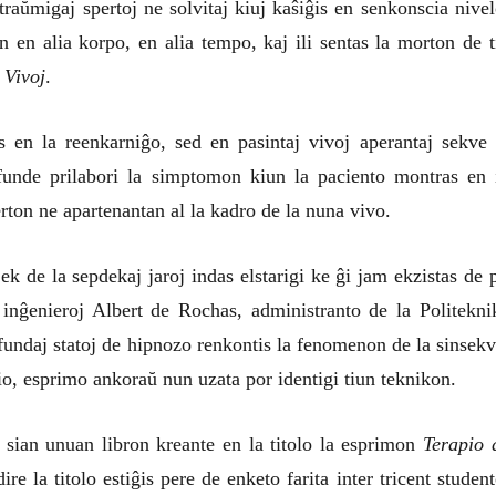
raŭmigaj spertoj ne solvitaj kiuj kaŝiĝis en senkonscia nivel
n en alia korpo, en alia tempo, kaj ili sentas la morton de t
 Vivoj
.
 en la reenkarniĝo, sed en pasintaj vivoj aperantaj sekve 
ofunde prilabori la simptomon kiun la paciento montras en 
rton ne apartenantan al la kadro de la nuna vivo.
k de la sepdekaj jaroj indas elstarigi ke ĝi jam ekzistas de p
 inĝenieroj Albert de Rochas, administranto de la Politekni
ofundaj statoj de hipnozo renkontis la fenomenon de la sinsekv
, esprimo ankoraŭ nun uzata por identigi tiun teknikon.
sian unuan libron kreante en la titolo la esprimon
Terapio 
ire la titolo estiĝis pere de enketo farita inter tricent student