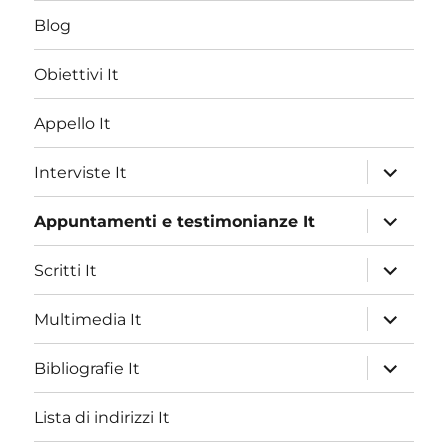
Blog
Obiettivi It
Appello It
apri
Interviste It
i
menu
child
apri
Appuntamenti e testimonianze It
i
menu
child
apri
Scritti It
i
menu
child
apri
Multimedia It
i
menu
child
apri
Bibliografie It
i
menu
child
Lista di indirizzi It