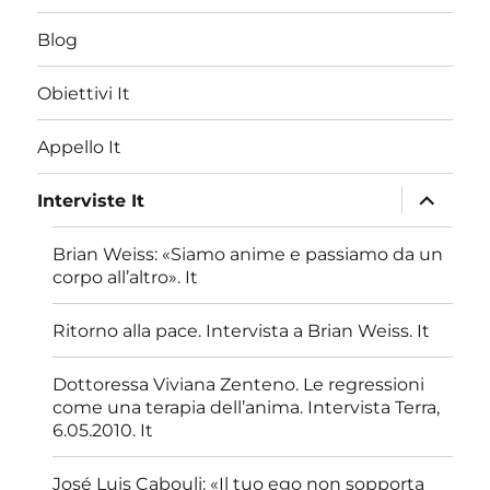
Blog
Obiettivi It
Appello It
apri
Interviste It
i
menu
child
Brian Weiss: «Siamo anime e passiamo da un
corpo all’altro». It
Ritorno alla pace. Intervista a Brian Weiss. It
Dottoressa Viviana Zenteno. Le regressioni
come una terapia dell’anima. Intervista Terra,
6.05.2010. It
José Luis Cabouli: «Il tuo ego non sopporta