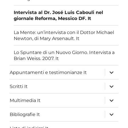
Intervista al Dr. José Luis Cabouli nel
giornale Reforma, Messico DF. It
La Mente: un’intervista con il Dottor Michael
Newton, di Mary Arsenault. It
Lo Spuntare di un Nuovo Giorno. Intervista a
Brian Weiss. 2007. It
apri
Appuntamenti e testimonianze It
i
menu
child
apri
Scritti It
i
menu
child
apri
Multimedia It
i
menu
child
apri
Bibliografie It
i
menu
child