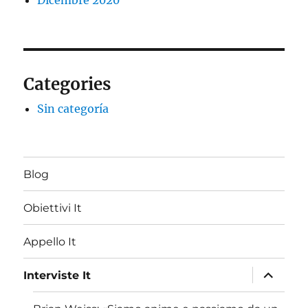
Dicembre 2020
Categories
Sin categoría
Blog
Obiettivi It
Appello It
apri
Interviste It
i
menu
child