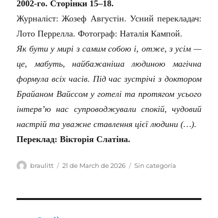
2002-го. Сторінки 15–18.
Журналіст: Жозеф Августін. Усний перекладач:
Лото Перрелла. Фотограф: Наталія Кампой.
Як бути у мирі з самим собою і, отже, з усім —
це, мабуть, найбажаніша людиною магічна
формула всіх часів. Під час зустрічі з доктором
Брайаном Вайссом у готелі та протягом усього
інтерв’ю нас супроводжували спокій, чудовий
настрій та уважне ставлення цієї людини (…).
Переклад: Вікторія Слатіна.
Author
Posted
Categories
braulitt
21 de March de 2026
Sin categoría
on