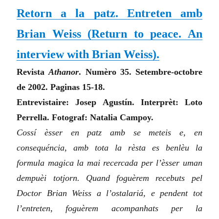
Retorn a la patz. Entreten amb
Brian Weiss (Return to peace. An
interview with Brian Weiss).
Revista
Athanor
. Numèro 35. Setembre-octobre
de 2002. Paginas 15-18.
Entrevistaire: Josep Agustín. Interprèt: Loto
Perrella. Fotograf: Natalia Campoy.
Cossí èsser en patz amb se meteis e, en
consequéncia, amb tota la rèsta es benlèu la
formula magica la mai recercada per l’èsser uman
dempuèi totjorn. Quand foguèrem recebuts pel
Doctor Brian Weiss a l’ostalariá, e pendent tot
l’entreten, foguèrem acompanhats per la