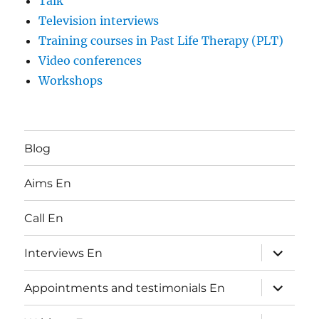
Talk
Television interviews
Training courses in Past Life Therapy (PLT)
Video conferences
Workshops
Blog
Aims En
Call En
expand
Interviews En
child
menu
expand
Appointments and testimonials En
child
menu
expand