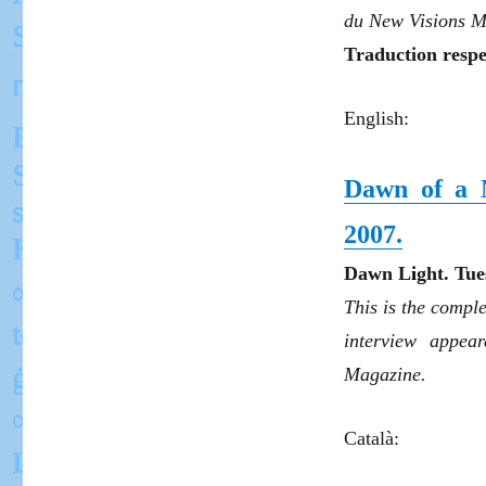
du
New Visions M
Traduction respec
English:
Dawn of a N
2007.
Dawn L
i
ght. Tu
This is the comple
interview appea
Magazine.
Català: