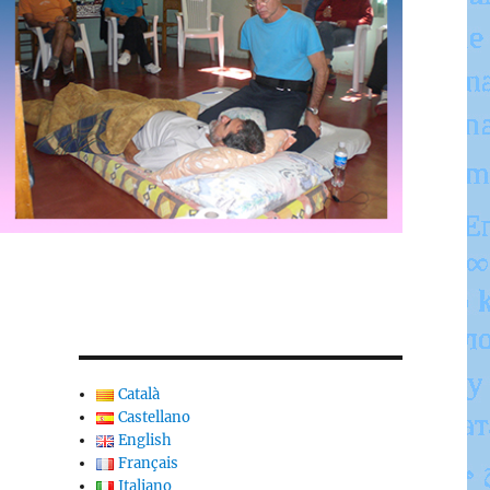
Català
Castellano
English
Français
Italiano