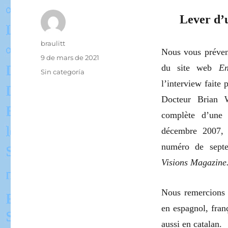
Lever d’
Auteur
braulitt
Nous vous préven
Publié
9 de mars de 2021
du site web
E
le
Catégories
Sin categoría
l’interview faite 
Docteur Brian W
complète d’une
décembre 2007,
numéro de sept
Visions Magazine
Nous remercions l
en espagnol, franç
aussi en catalan.