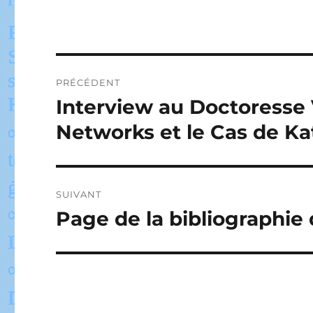
Navigation
PRÉCÉDENT
de
Interview au Doctoresse 
Publication
précédente :
l’article
Networks et le Cas de Kat
SUIVANT
Page de la bibliographie
Publication
suivante :