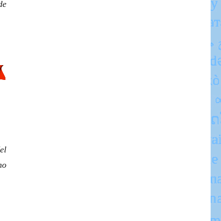
de
el
mo