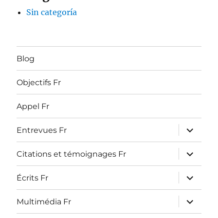
Sin categoría
Blog
Objectifs Fr
Appel Fr
ouvrir
Entrevues Fr
le
sous-
menu
ouvrir
Citations et témoignages Fr
le
sous-
menu
ouvrir
Écrits Fr
le
sous-
menu
ouvrir
Multimédia Fr
le
sous-