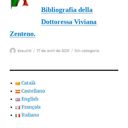
Bibliografia della
Dottoressa Viviana
Zenteno.
Auteur
Publié
Catégories
braulitt
17 de avril de 2021
Sin categoría
le
Català
Castellano
English
Français
Italiano