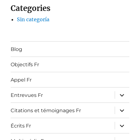
Categories
Sin categoría
Blog
Objectifs Fr
Appel Fr
ouvrir
Entrevues Fr
le
sous-
menu
ouvrir
Citations et témoignages Fr
le
sous-
menu
ouvrir
Écrits Fr
le
sous-
menu
ouvrir