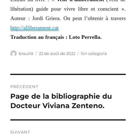
libération) guide pour vivre libre et conscient ».
Auteur : Jordi Griera. On peut l’obtenir à travers
http://alliberament.cat
Traduction au français : Loto Perrella.
Auteur
Publié
Catégories
braulitt
22 de août de 2022
Sin categoría
le
Navigation
PRÉCÉDENT
de
Page de la bibliographie du
Publication
précédente :
Docteur Viviana Zenteno.
l’article
SUIVANT