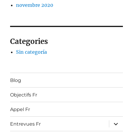
novembre 2020
Categories
Sin categoría
Blog
Objectifs Fr
Appel Fr
ouvrir
Entrevues Fr
le
sous-