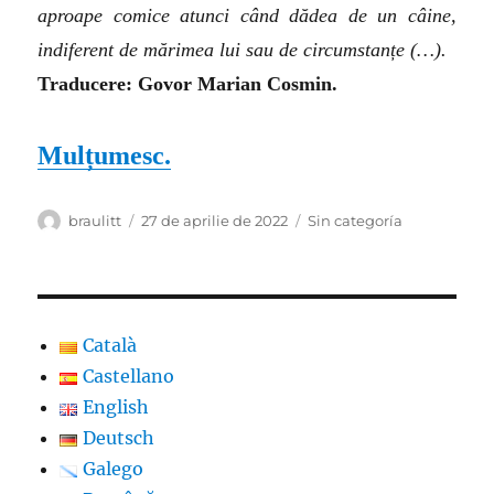
aproape comice atunci când dădea de un câine,
indiferent de mărimea lui sau de circumstanțe
(…)
.
Traducere: Govor Marian Cosmin.
Mulțumesc.
Autor
Publicat
Categorii
braulitt
27 de aprilie de 2022
Sin categoría
pe
Català
Castellano
English
Deutsch
Galego