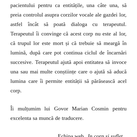
pacientului pentru ca entitățile, una câte una, să
preia controlul asupra corzilor vocale ale gazdei lor,
astfel încât să poată dialoga cu terapeutul.
Terapeutul îi convinge că acest corp nu este al lor,
că trupul lor este mort și că trebuie să meargă în
lumină, după care pot continua ciclul de încarnări
succesive. Terapeutul ajută apoi entitatea să invoce
una sau mai multe conștiințe care o ajută să aducă
lumina care îi permite entității să părăsească acel
corp.
Îi mulțumim lui Govor Marian Cosmin pentru
excelenta sa muncă de traducere.
Echipa web „
In corp și suflet
„.