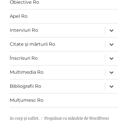
Obiective Ro
Apel Ro
extinde
Interviuri Ro
meniul
copil
extinde
Citate și mărturii Ro
meniul
copil
extinde
Înscrisuri Ro
meniul
copil
extinde
Multimedia Ro
meniul
copil
extinde
Bibliografii Ro
meniul
copil
Mulțumesc Ro
In corp și suflet.
Propulsat cu mândrie de
WordPress