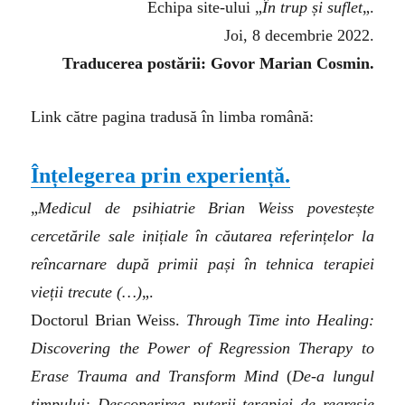
Echipa site-ului „
În trup și suflet
„.
Joi, 8 decembrie 2022.
Traducerea postării: Govor Marian Cosmin.
Link către pagina tradusă în limba română:
Înțelegerea prin experiență.
„
Medicul de psihiatrie Brian Weiss povestește
cercetările sale inițiale în căutarea referințelor la
reîncarnare după primii pași în tehnica terapiei
vieții trecute (…)
„.
Doctorul Brian Weiss.
Through Time into Healing:
Discovering the Power of Regression Therapy to
Erase Trauma and Transform Mind
(
De-a lungul
timpului: Descoperirea puterii terapiei de regresie