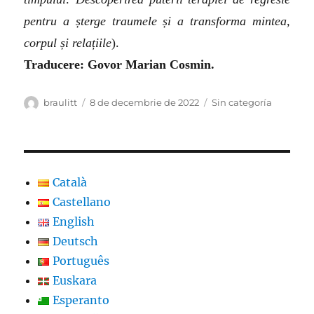
pentru a șterge traumele și a transforma mintea,
corpul și relațiile
).
Traducere: Govor Marian Cosmin.
Autor
Publicat
Categorii
braulitt
8 de decembrie de 2022
Sin categoría
pe
Català
Castellano
English
Deutsch
Português
Euskara
Esperanto