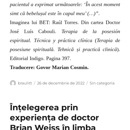
pacientul a exprimat următoarele: ‘În acest moment
simt că bebelușul este în capul meu’ (…)”
.
Imaginea lui BET: Raúl Torres. Din cartea Doctor
José Luís Cabouli.
Terapia de la posesión
espiritual. Técnica y práctica clínica
(
Terapia de
posesiune spirituală. Tehnică și practică clinică
).
Editorial Indigo. Pagina 397.
Traducere: Govor Marian Cosmin.
Autor
Publicat
Categorii
braulitt
26 de decembrie de 2022
Sin categoría
pe
Înțelegerea prin
experiența de doctor
Brian Weiss în limba