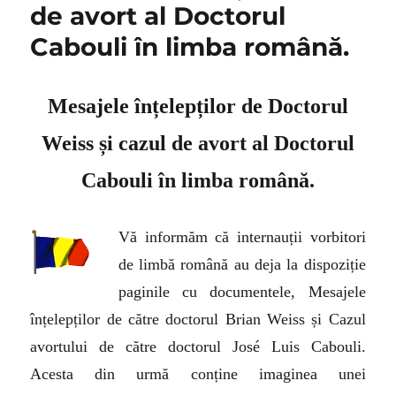
de avort al Doctorul
Cabouli în limba română.
Mesajele înțelepților de D
octo
r
ul
Weiss și cazul de avort al D
octo
r
ul
Cabouli în limba română.
Vă informăm că internauții vorbitori
de limbă română au deja la dispoziție
paginile cu documentele, Mesajele
înțelepților de către doctorul Brian Weiss și Cazul
avortului de către doctorul José Luis Cabouli.
Acesta din urmă conține imaginea unei