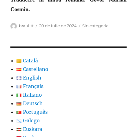
Cosmin.
Autor
Publicat
Categorii
braulitt
20 de iulie de 2024
Sin categoría
pe
Català
Castellano
English
Français
Italiano
Deutsch
Português
Galego
Euskara