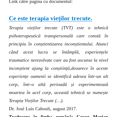
Link către pagina cu documentul:
Ce este terapia vieților trecute.
Terapia vieților trecute (TVT) este o tehnică
psihoterapeutică transpersonală care constă în
principiu în conștientizarea inconștientului. Atunci
când acest lucru se întâmplă, experiențele
traumatice nerezolvate care au fost ascunse la nivel
inconștient ajung la conștiință,deoarece în aceste
experiențe oamenii se identifică adesea într-un alt
corp, într-o altă perioadă și experimentează
moartea în acel corp, această tehnică se numește
Terapia Vieților Trecute (…).
Dr. José Luis Cabouli, august 2017.
Traducere în limba română: Govor Marian