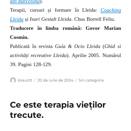
din Barcelona
).
Terapii, cursuri și formare în Lleida:
Coaching
Lleida
și
Isuri Gestalt Lleida
. Chus Borrell Feliu.
Traducere în limba română: Govor Marian
Cosmin.
Publicată în revista
Guía & Ocio Lleida
(
Ghid si
activități recreative Lleida
). Aprilie 2005. Numărul
39. Pagini 128-129.
Autor
Publicat
Categorii
braulitt
20 de iulie de 2024
Sin categoría
pe
Ce este terapia vieților
trecute.