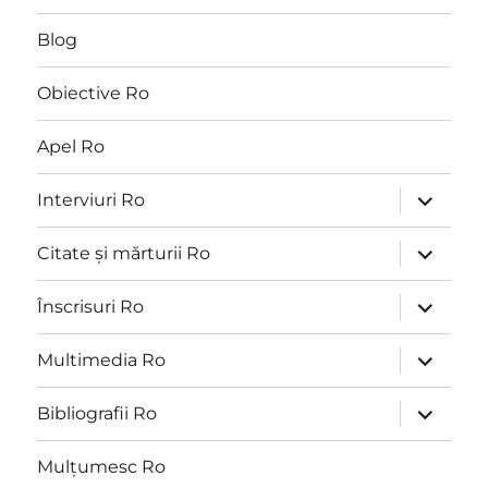
Blog
Obiective Ro
Apel Ro
extinde
Interviuri Ro
meniul
copil
extinde
Citate și mărturii Ro
meniul
copil
extinde
Înscrisuri Ro
meniul
copil
extinde
Multimedia Ro
meniul
copil
extinde
Bibliografii Ro
meniul
copil
Mulțumesc Ro