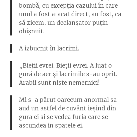
bombă
,
cu excepția cazului în care
unul a fost atacat direct
, au fost, ca
să zicem, un declanșator puțin
obișnuit.
A izbucnit în lacrimi.
„Bieții evrei. Bieții evrei. A luat o
gură de aer și lacrimile s-au oprit.
Arabii sunt niște nemernici!
Mi s-a părut oarecum anormal sa
aud un astfel de cuvânt ieșind din
gura ei si se vedea furia care se
ascundea in spatele ei.