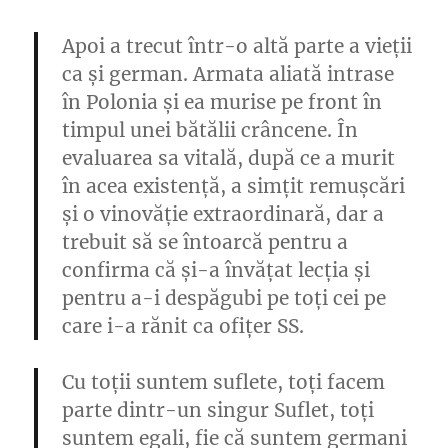
Apoi a trecut într-o altă parte a vieții
ca
și german. Armata aliată intrase
în Polonia și ea murise pe front în
timpul unei bătălii crâncene. În
evaluarea sa vitală, după ce a murit
în acea existență, a simțit remușcări
și o vinovăție extraordinară, dar a
trebuit să se întoarcă pentru a
confirma că și-a învățat lecția și
pentru a-i despăgubi pe toți cei pe
care i-a rănit ca ofițer SS.
Cu toții suntem suflete, toți facem
parte dintr-un singur Suflet, toți
suntem egali, fie că suntem germani