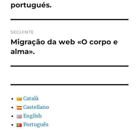
portugués.
SEGUINTE
Migração da web «O corpo e
Artigo
seguinte:
alma».
Català
Castellano
English
Português