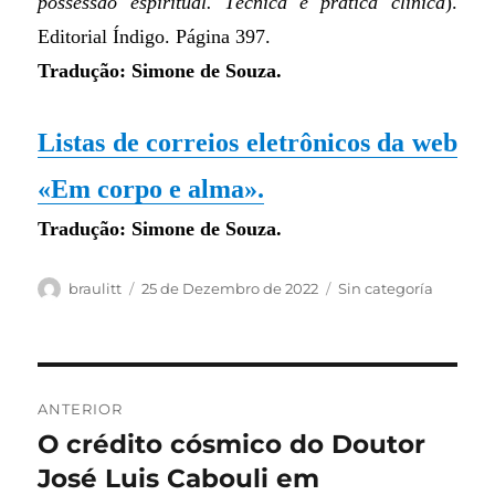
possessão espiritual. Técnica e prática clínica
)
.
Editorial Índigo. Página 397.
Tradução: Simone de Souza.
Listas de correios eletrônicos da web
«Em corpo e alma».
Tradução: Simone de Souza.
Autor
Publicado
Categorias
braulitt
25 de Dezembro de 2022
Sin categoría
em
Navegação
ANTERIOR
de
O crédito cósmico do Doutor
Artigo
anterior:
José Luis Cabouli em
artigos