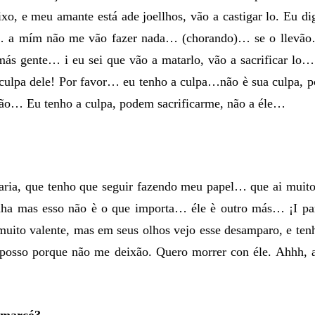
xo, e meu amante está ade joellhos, vão a castigar lo. Eu di
 a mím não me vão fazer nada… (chorando)… se o llevã
ás gente… i eu sei que vão a matarlo, vão a sacrificar lo…
ulpa dele! Por favor… eu tenho a culpa…não è sua culpa, p
 Eu tenho a culpa, podem sacrificarme, não a éle…
aria, que tenho que seguir fazendo meu papel… que ai muito
ha mas esso não è o que importa… éle è outro más… ¡I pa
muito valente, mas em seus olhos vejo esse desamparo, e ten
 posso porque não me deixão. Quero morrer con éle. Ahhh, a