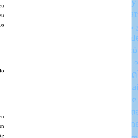
eu
eu
os
lo
eu
on
te