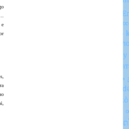
go
o…
 e
or
s,
ra
ho
i,