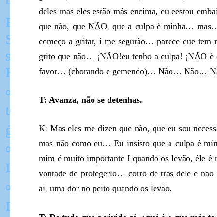
deles mas eles estão más encima, eu eestou embai
que não, que NÃO, que a culpa è mínha… mas…
começo a gritar, i me segurão… parece que tem m
grito que não… ¡NÃO!eu tenho a culpa! ¡NÃO è c
favor… (chorando e gemendo)… Não… Não… Não…
T: Avanza, não se detenhas.
K: Mas eles me dizen que não, que eu sou necess
mas não como eu… Eu insisto que a culpa é mín
mím é muito importante I quando os levão, éle é 
vontade de protegerlo… corro de tras dele e não
ai, uma dor no peito quando os levão.