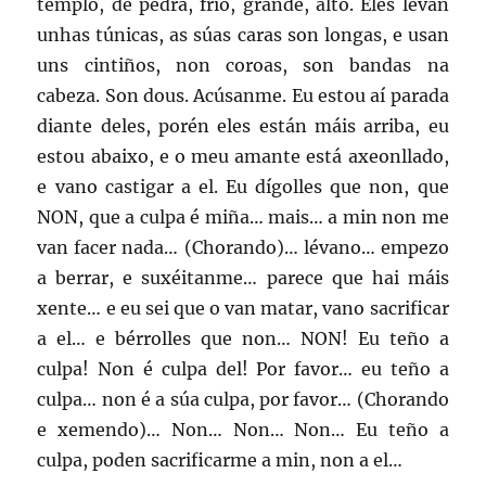
templo, de pedra, frío, grande, alto. Eles levan
unhas túnicas, as súas caras son longas, e usan
uns cintiños, non coroas, son bandas na
cabeza. Son dous. Acúsanme. Eu estou aí parada
diante deles, porén eles están máis arriba, eu
estou abaixo, e o meu amante está axeonllado,
e vano castigar a el. Eu dígolles que non, que
NON, que a culpa é miña… mais… a min non me
van facer nada… (Chorando)… lévano… empezo
a berrar, e suxéitanme… parece que hai máis
xente… e eu sei que o van matar, vano sacrificar
a el… e bérrolles que non… NON! Eu teño a
culpa! Non é culpa del! Por favor… eu teño a
culpa… non é a súa culpa, por favor… (Chorando
e xemendo)… Non… Non… Non… Eu teño a
culpa, poden sacrificarme a min, non a el…