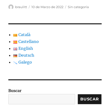
Autor
Publicado
Categorias
braulitt
10 de Marzo de 2022
Sin categoría
o
Català
Castellano
English
Deutsch
Galego
Buscar
BUSCAR