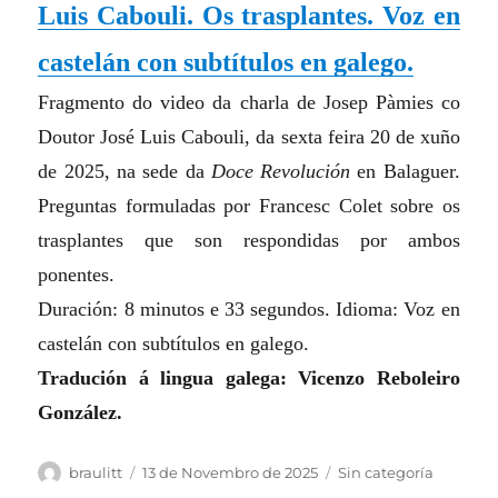
Luis Cabouli. Os trasplantes. Voz en
castelán con subtítulos en galego.
Fragmento do video da charla de Josep Pàmies co
Doutor José Luis Cabouli, da sexta feira 20 de xuño
de 2025, na sede da
Doce Revolución
en Balaguer.
Preguntas formuladas por Francesc Colet sobre os
trasplantes que son respondidas por ambos
ponentes.
Duración: 8 minutos e 33 segundos. Idioma: Voz en
castelán con subtítulos en galego.
Tradución á lingua galega: Vicenzo Reboleiro
González.
Autor
Publicado
Categorias
braulitt
13 de Novembro de 2025
Sin categoría
o