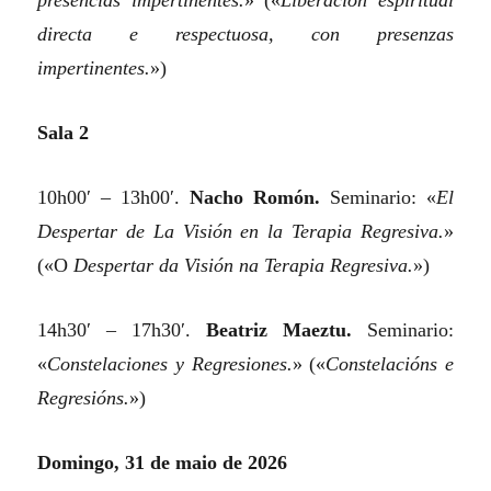
presencias impertinentes.
»
(«
Liberación espiritual
directa e respectuosa, con presenzas
impertinentes.
»)
Sala 2
10h00′ – 13h00′.
Nacho Romón.
Seminario:
«
El
Despertar de La Visión en la Terapia Regresiva.
»
(«O
Despertar da Visión na Terapia Regresiva.
»)
14h30′ – 17h30′.
Beatriz Maeztu.
Seminario:
«
Constelaciones y Regresiones.
»
(«
Constelacións e
Regresións.
»)
Domingo, 31 de maio de 2026