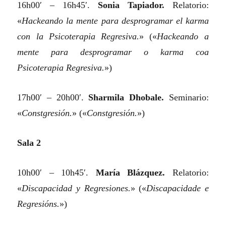
16h00′ – 16h45′.
Sonia Tapiador.
Relatorio:
«
Hackeando la mente para desprogramar el karma
con la Psicoterapia Regresiva.
»
(«
Hackeando a
mente para desprogramar o karma coa
Psicoterapia Regresiva.
»)
17h00′ – 20h00′.
Sharmila Dhobale.
Seminario:
«
Constgresión.
»
(«
Constgresión.
»)
Sala 2
10h00′ – 10h45′.
María Blázquez.
Relatorio:
«
Discapacidad y Regresiones.
»
(«
Discapacidade e
Regresións.
»)