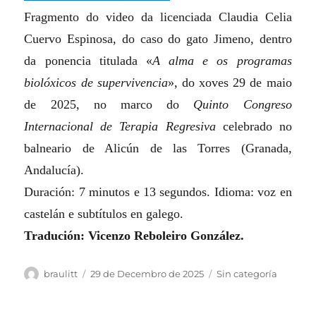
Fragmento do video da licenciada Claudia Celia
Cuervo Espinosa, do caso do gato Jimeno, dentro
da ponencia titulada «
A alma e os programas
biolóxicos de supervivencia
», do xoves 29 de maio
de 2025, no marco do
Quinto Congreso
Internacional de Terapia Regresiva
celebrado no
balneario de Alicún de las Torres (Granada,
Andalucía).
Duración: 7 minutos e 13 segundos. Idioma: voz en
castelán e subtítulos en galego.
Tradución: Vicenzo Reboleiro González.
Autor
Publicado
Categorias
braulitt
29 de Decembro de 2025
Sin categoría
o