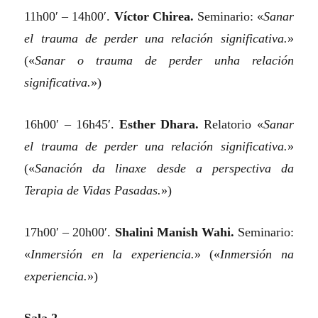
11h00′ – 14h00′.
Víctor Chirea.
Seminario:
«
Sanar
el trauma de perder una relación significativa.
»
(«
Sanar o trauma de perder unha relación
significativa.
»)
16h00′ – 16h45′.
Esther Dhara.
Relatorio
«
Sanar
el trauma de perder una relación significativa.
»
(«
Sanación da linaxe desde a perspectiva da
Terapia de Vidas Pasadas.
»)
17h00′ – 20h00′.
Shalini Manish Wahi.
Seminario:
«
Inmersión en la experiencia.
»
(«
Inmersión na
experiencia.
»)