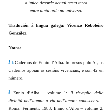
a única desorde actual nesta terra
entre tanta orde no universo.
Tradución á lingua galega:
Vicenzo
Reboleiro
González.
Notas:
1
2
Cadernos de Ennio d’Alba. Impresos polo A., os
Cadernos apoian as sesións vivenciais, e son 42 en
número.
3
Ennio d’Alba – volume 1:
Il
risveglio
della
divinità
nell
‘
uomo
: a
via
dell
‘
amore
–
conoscenza
–
Roma: Fermenti, 1988; Ennio d’Alba – volume 2.