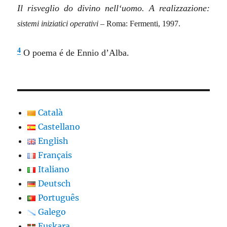
Il
risveglio
do divino
nell
‘
uomo
. A
realizzazione
:
sistemi
iniziatici
operativi
– Roma: Fermenti, 1997.
4
O poema é de Ennio d’Alba.
Català
Castellano
English
Français
Italiano
Deutsch
Português
Galego
Euskara