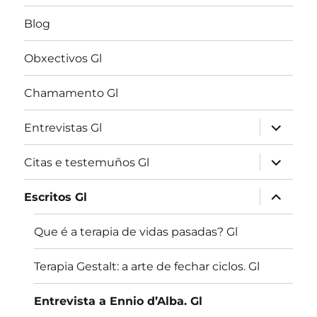
Blog
Obxectivos Gl
Chamamento Gl
expandir
Entrevistas Gl
menú
fillo
expandir
Citas e testemuños Gl
menú
fillo
expandir
Escritos Gl
menú
fillo
Que é a terapia de vidas pasadas? Gl
Terapia Gestalt: a arte de fechar ciclos. Gl
Entrevista a Ennio d’Alba. Gl