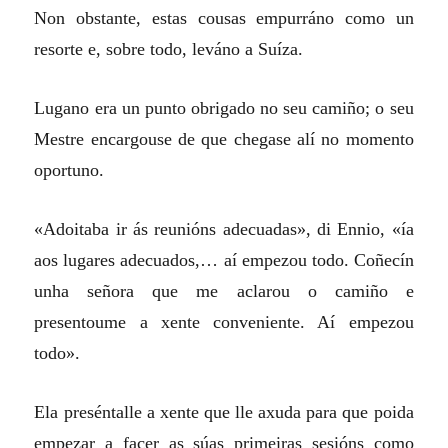
Non obstante, estas cousas empurráno como un
resorte e, sobre todo, leváno a Suíza.
Lugano era un punto obrigado no seu camiño; o seu
Mestre encargouse de que chegase alí no momento
oportuno.
«Adoitaba ir ás reunións adecuadas», di Ennio, «ía
aos lugares adecuados,… aí empezou todo. Coñecín
unha señora que me aclarou o camiño e
presentoume a xente conveniente. Aí empezou
todo».
Ela preséntalle a xente que lle axuda para que poida
empezar a facer as súas primeiras sesións como