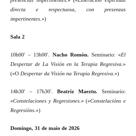
presencias impertinentes.
»
(«
Liberación espiritual
directa e respectuosa, con presenzas
impertinentes.
»)
Sala 2
10h00′ – 13h00′.
Nacho Romón.
Seminario:
«
El
Despertar de La Visión en la Terapia Regresiva.
»
(«O
Despertar da Visión na Terapia Regresiva.
»)
14h30′ – 17h30′.
Beatriz Maeztu.
Seminario:
«
Constelaciones y Regresiones.
»
(«
Constelacións e
Regresións.
»)
Domingo, 31 de maio de 2026