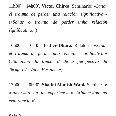
11h00′ – 14h00′.
Víctor Chirea.
Seminario:
«
Sanar
el trauma de perder una relación significativa.
»
(«
Sanar o trauma de perder unha relación
significativa.
»)
16h00′ – 16h45′.
Esther Dhara.
Relatorio
«
Sanar
el trauma de perder una relación significativa.
»
(«
Sanación da linaxe desde a perspectiva da
Terapia de Vidas Pasadas.
»)
17h00′ – 20h00′.
Shalini Manish Wahi.
Seminario:
«
Inmersión en la experiencia.
»
(«
Inmersión na
experiencia.
»)