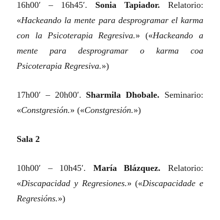
16h00′ – 16h45′.
Sonia Tapiador.
Relatorio:
«
Hackeando la mente para desprogramar el karma
con la Psicoterapia Regresiva.
»
(«
Hackeando a
mente para desprogramar o karma coa
Psicoterapia Regresiva.
»)
17h00′ – 20h00′.
Sharmila Dhobale.
Seminario:
«
Constgresión.
»
(«
Constgresión.
»)
Sala 2
10h00′ – 10h45′.
María Blázquez.
Relatorio:
«
Discapacidad y Regresiones.
»
(«
Discapacidade e
Regresións.
»)