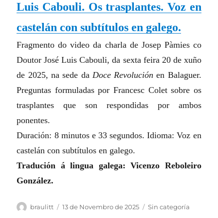
Luis Cabouli. Os trasplantes. Voz en
castelán con subtítulos en galego.
Fragmento do video da charla de Josep Pàmies co
Doutor José Luis Cabouli, da sexta feira 20 de xuño
de 2025, na sede da
Doce Revolución
en Balaguer.
Preguntas formuladas por Francesc Colet sobre os
trasplantes que son respondidas por ambos
ponentes.
Duración: 8 minutos e 33 segundos. Idioma: Voz en
castelán con subtítulos en galego.
Tradución á lingua galega: Vicenzo Reboleiro
González.
Autor
Publicado
Categorias
braulitt
13 de Novembro de 2025
Sin categoría
o