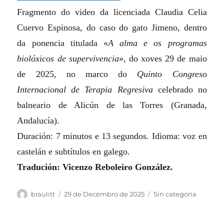
Fragmento do video da licenciada Claudia Celia
Cuervo Espinosa, do caso do gato Jimeno, dentro
da ponencia titulada «
A alma e os programas
biolóxicos de supervivencia
», do xoves 29 de maio
de 2025, no marco do
Quinto Congreso
Internacional de Terapia Regresiva
celebrado no
balneario de Alicún de las Torres (Granada,
Andalucía).
Duración: 7 minutos e 13 segundos. Idioma: voz en
castelán e subtítulos en galego.
Tradución: Vicenzo Reboleiro González.
Autor
Publicado
Categorias
braulitt
29 de Decembro de 2025
Sin categoría
o