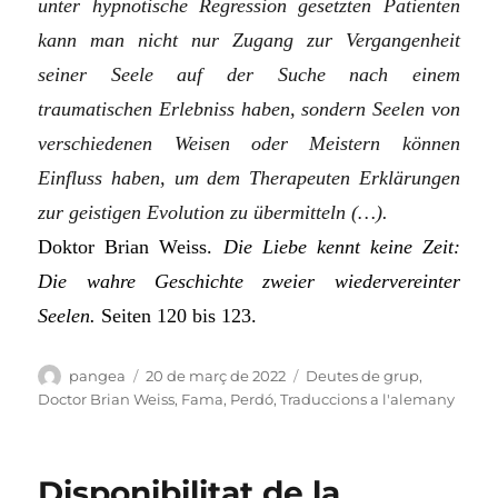
unter hypnotische Regression gesetzten Patienten
kann man nicht nur Zugang zur Vergangenheit
seiner Seele auf der Suche nach einem
traumatischen Erlebniss haben, sondern Seelen von
verschiedenen Weisen oder Meistern können
Einfluss haben, um dem Therapeuten Erklärungen
zur geistigen Evolution zu übermitteln (…).
Doktor Brian Weiss.
Die Liebe kennt keine Zeit:
Die wahre Geschichte zweier wiedervereinter
Seelen.
Seiten 120 bis 123.
Autor
Publicat
Categories
pangea
20 de març de 2022
Deutes de grup
,
el
Doctor Brian Weiss
,
Fama
,
Perdó
,
Traduccions a l'alemany
Disponibilitat de la