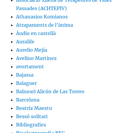
Passades (ACHTEPIV)
Athanasios Komianos
Atrapaments de l'ànima
Àudio en castellà
Auralife
Aurelio Mejía
Avelino Martínez
avortament
Bajassa
Balaguer
Balneari Alicún de Las Torres
Barcelona
Beatriz Maeztu
Bessó solitari
Bibliografies
Bioelectrografia BEG