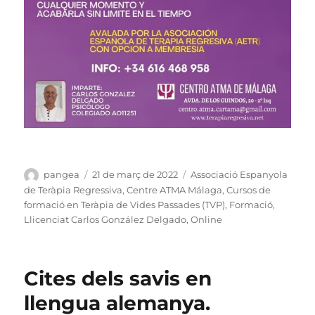
Autor
Publicat
Categories
pangea
21 de març de 2022
Associació Espanyola
el
de Teràpia Regressiva
,
Centre ATMA Málaga
,
Cursos de
formació en Teràpia de Vides Passades (TVP)
,
Formació
,
Llicenciat Carlos González Delgado
,
Online
Cites dels savis en
llengua alemanya.