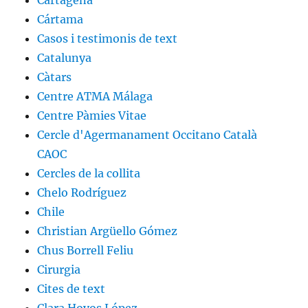
Cártama
Casos i testimonis de text
Catalunya
Càtars
Centre ATMA Málaga
Centre Pàmies Vitae
Cercle d'Agermanament Occitano Català
CAOC
Cercles de la collita
Chelo Rodríguez
Chile
Christian Argüello Gómez
Chus Borrell Feliu
Cirurgia
Cites de text
Clara Hoyos López