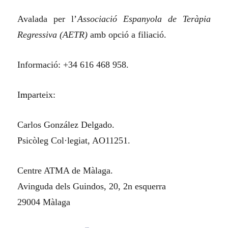
Avalada per l’
Associació Espanyola de Teràpia
Regressiva (AETR)
amb opció a filiació.
Informació: +34 616 468 958.
I
m
parte
ix
:
Carlos González Delgado.
Psicòleg Col·legiat, AO11251.
Centre ATMA de Màlaga.
Avinguda dels Guindos, 20, 2n esquerra
29004 Màlaga