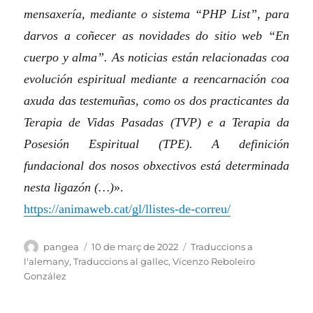
mensaxería, mediante o sistema “PHP List”, para
darvos a coñecer as novidades do sitio web “En
cuerpo y alma”. As noticias están relacionadas coa
evolución espiritual mediante a reencarnación coa
axuda das testemuñas, como os dos practicantes da
Terapia de Vidas Pasadas (TVP) e a Terapia da
Posesión Espiritual (TPE). A definición
fundacional dos nosos obxectivos está determinada
nesta ligazón (…)
».
https://animaweb.cat/gl/llistes-de-correu/
Autor
Publicat
Categories
pangea
10 de març de 2022
Traduccions a
el
l'alemany
,
Traduccions al gallec
,
Vicenzo Reboleiro
González