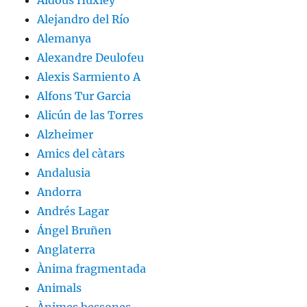
Alejandro del Río
Alemanya
Alexandre Deulofeu
Alexis Sarmiento A
Alfons Tur Garcia
Alicún de las Torres
Alzheimer
Amics del càtars
Andalusia
Andorra
Andrés Lagar
Ángel Bruñen
Anglaterra
Ànima fragmentada
Animals
Ànimes bessones