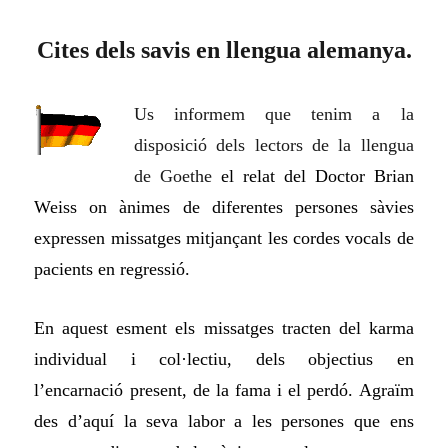
Cites dels savis en llengua alemanya.
Us informem que tenim a la
disposició dels lectors de la llengua
de Goethe
el relat del Doctor Brian
Weiss on ànimes de diferent
e
s
persones
s
à
vi
e
s
expressen missatges mitjançant les cordes vocals de
pacients en regressió.
En aquest
esment
els missatges tracten del karma
individual i col·lectiu, dels objectius en
l’encarnació present, de la fama i el perdó. Agra
ï
m
des d’aquí la seva labor a les persones que ens