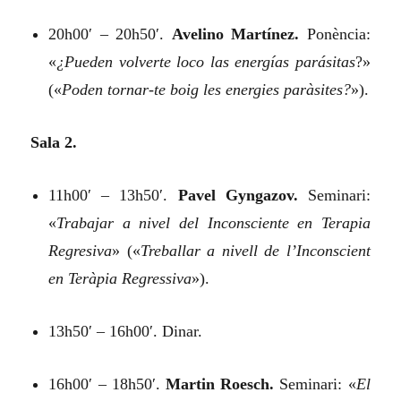
20h00′ – 20h50′.
Avelino Martínez.
Ponència:
«
¿Pueden volverte loco las energías parásitas
?»
(«
Poden tornar-te boig les energies paràsites?
»).
Sala 2.
11h00′ – 13h50′.
Pavel Gyngazov.
Seminari:
«
Trabajar a nivel del Inconsciente en Terapia
Regresiva
»
(«
Treballar a nivell de l’Inconscient
en Teràpia Regressiva
»).
13h50′ – 16h00′. Dinar.
16h00′ – 18h50′.
Martin Roesch.
Seminari:
«
El