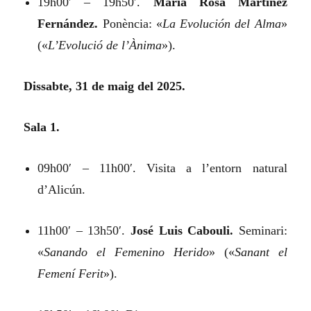
19h00′ – 19h50′.
María Rosa Martínez
Fernández.
Ponència:
«
La Evolución del Alma
»
(«
L’Evolució de l’Ànima
»).
Dissabte, 31 de maig del 2025.
Sala 1.
09h00′ – 11h00′. Visita a l’entorn natural
d’Alicún.
11h00′ – 13h50′.
José Luis Cabouli.
Seminari:
«
Sanando el Femenino Herido
»
(«
Sanant el
Femení Ferit
»).