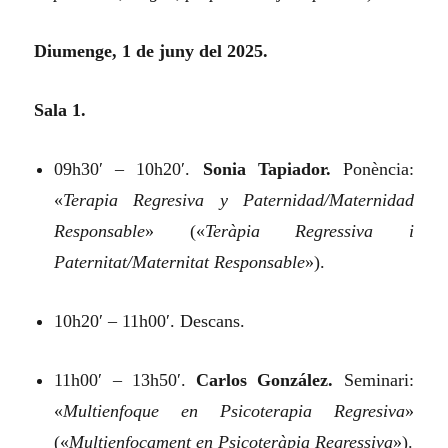
Diumenge, 1 de juny del 2025.
Sala 1.
09h30′ – 10h20′.
Sonia Tapiador.
Ponència:
«
Terapia Regresiva y Paternidad/Maternidad
Responsable
»
(«
Teràpia Regressiva i
Paternitat/Maternitat Responsable
»).
10h20′ – 11h00′. Descans.
11h00′ – 13h50′.
Carlos González.
Seminari:
«
Multienfoque en Psicoterapia Regresiva
»
(«
Multienfocament en Psicoteràpia Regressiva
»).