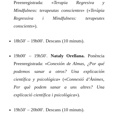
Preenregistrada:
«
Terapia Regresiva y
Mindfulness: terapeutas conscientes
»
(«
Teràpia
Regressiva i Mindfulness: terapeutes
conscients
»).
18h50′ – 19h00′. Descans (10 minuts).
19h00′ – 19h50′.
Nataly Orellana.
Ponència
Preenregistrada:
«
Conexión de Almas, ¿Por qué
podemos sanar a otros? Una explicación
científica y psicológica
»
(«
Connexió d’Ànimes,
Per què podem sanar a uns altres? Una
explicació científica i psicològica
»).
19h50′ – 20h00′. Descans (10 minuts).