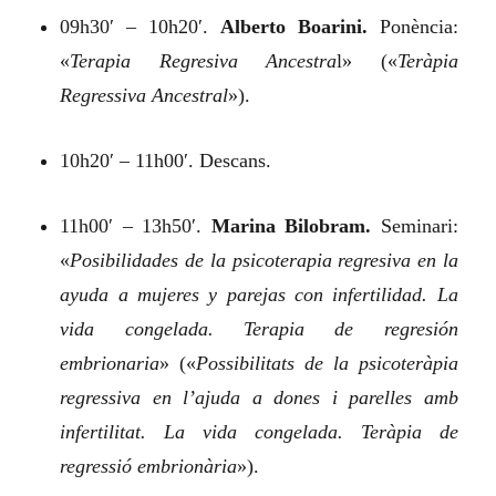
09h30′ – 10h20′.
Alberto Boarini.
Ponència:
«
Terapia Regresiva Ancestra
l»
(«
Teràpia
Regressiva Ancestral
»).
10h20′ – 11h00′. Descans.
11h00′ – 13h50′.
Marina Bilobram.
Seminari:
«
Posibilidades de la psicoterapia regresiva en la
ayuda a mujeres y parejas con infertilidad. La
vida congelada. Terapia de regresión
embrionaria
»
(«
Possibilitats de la psicoteràpia
regressiva en l’ajuda a dones i parelles amb
infertilitat. La vida congelada. Teràpia de
regressió embrionària
»).