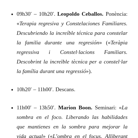
09h30′ – 10h20′.
Leopoldo Ceballos.
Ponència:
«
Terapia regresiva y Constelaciones Familiares.
Descubriendo la increíble técnica para constelar
la familia durante una regresión
»
(«
Teràpia
regressiva i Constel·lacions Familiars.
Descobrint la increïble tècnica per a constel·lar
la família durant una regressió
»).
10h20′ – 11h00′. Descans.
11h00′ – 13h50′.
Marion Boon.
Seminari:
«
La
sombra en el foco. Liberando las habilidades
que mantienes en la sombra para mejorar la
vida actual
»
(«
L’ombra en el focus. Alliberant