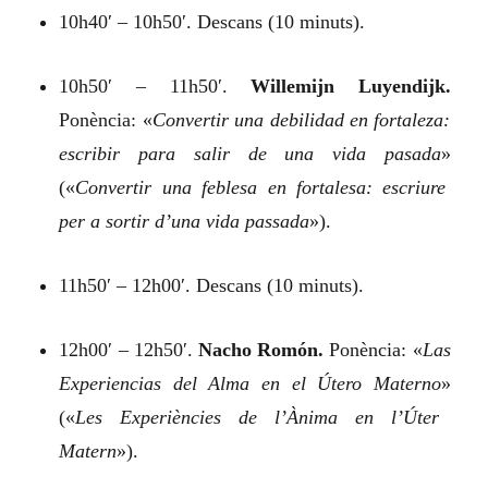
10h40′ – 10h50′. Descans (10 minuts).
10h50′ – 11h50′.
Willemijn Luyendijk.
Ponència:
«
Convertir una debilidad en fortaleza:
escribir para salir de una vida pasada
»
(«
Convertir una feblesa en fortalesa: escriure
per a sortir d’una vida passada
»).
11h50′ – 12h00′. Descans (10 minuts).
12h00′ – 12h50′.
Nacho Romón.
Ponència:
«
Las
Experiencias del Alma en el Útero Materno
»
(«
Les Experiències de l’Ànima en l’Úter
Matern
»).