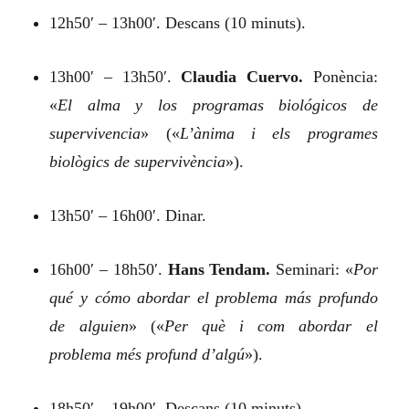
12h50′ – 13h00′. Descans (10 minuts).
13h00′ – 13h50′.
Claudia Cuervo.
Ponència:
«
El alma y los programas biológicos de
supervivencia
»
(«
L’ànima i els programes
biològics de supervivència
»).
13h50′ – 16h00′. Dinar.
16h00′ – 18h50′.
Hans Tendam.
Seminari:
«
Por
qué y cómo abordar el problema más profundo
de alguien
»
(«
Per què i com abordar el
problema més profund d’algú
»).
18h50′ – 19h00′. Descans (10 minuts).