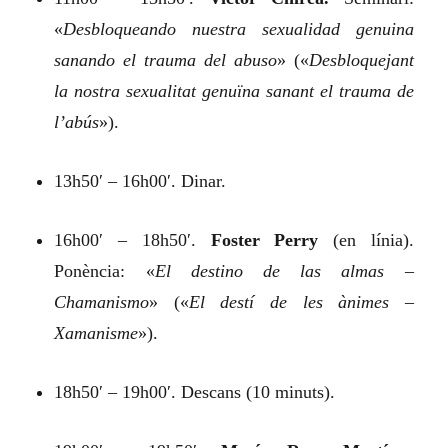
«
Desbloqueando nuestra sexualidad genuina
sanando el trauma del abuso
»
(«
Desbloquejant
la nostra sexualitat genuïna sanant el trauma de
l’abús
»).
13h50′ – 16h00′. Dinar.
16h00′ – 18h50′.
Foster Perry
(en línia).
Ponència:
«
El destino de las almas –
Chamanismo
»
(«
El destí de les ànimes –
Xamanisme
»).
18h50′ – 19h00′. Descans (10 minuts).