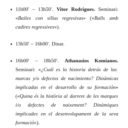
11h00′ – 13h50′.
Vitor Rodrigues.
Seminari:
«
Bailes con sillas regresivas
»
(«
Balls amb
cadires regressives
»).
13h50′ – 16h00′. Dinar.
16h00′ – 18h50′.
Athanasios Komianos.
Seminari:
«
¿Cuál es la historia detrás de las
marcas y/o defectos de nacimiento? Dinámicas
implicadas en el desarrollo de su formación
»
(«
Quina és la història al darrere de les marques
i/o defectes de naixement? Dinàmiques
implicades en el desenvolupament de la seva
formació
»).