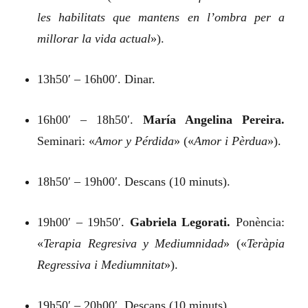
les habilitats que mantens en l’ombra per a
millorar la vida actual
»).
13h50′ – 16h00′. Dinar.
16h00′ – 18h50′.
María Angelina Pereira.
Seminari:
«
Amor y Pérdida
»
(«
Amor i Pèrdua
»).
18h50′ – 19h00′. Descans (10 minuts).
19h00′ – 19h50′.
Gabriela Legorati.
Ponència:
«
Terapia Regresiva y Mediumnidad
»
(«
Teràpia
Regressiva i Mediumnitat
»).
19h50′ – 20h00′. Descans (10 minuts).