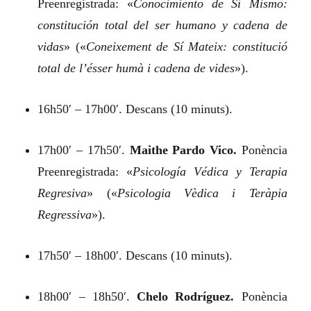
Preenregistrada:
«
Conocimiento de Sí Mismo:
constitución total del ser humano y cadena de
vidas
»
(«
Coneixement de Sí Mateix: constitució
total de l’ésser humà i cadena de vides
»).
16h50′ – 17h00′. Descans (10 minuts).
17h00′ – 17h50′.
Maithe Pardo Vico.
Ponència
Preenregistrada:
«
Psicología Védica y Terapia
Regresiva
»
(«
Psicologia Vèdica i Teràpia
Regressiva
»).
17h50′ – 18h00′. Descans (10 minuts).
18h00′ – 18h50′.
Chelo Rodríguez.
Ponència