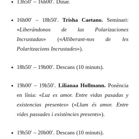
13h50′ – 16h00′. Dinar.
16h00′ – 18h50′.
Trisha Caetano.
Seminari:
«
Liberándonos de las Polarizaciones
Incrustadas
»
(«
Alliberant-nos de les
Polaritzacions Incrustades
»).
18h50′ – 19h00′. Descans (10 minuts).
19h00′ – 19h50′.
Lilianaa Hollmann.
Ponència
en línia:
«
Luz es amor. Entre vidas pasadas y
existencias presentes
»
(«
Llum és amor. Entre
vides passades i existències presents
»).
19h50′ – 20h00′. Descans (10 minuts).