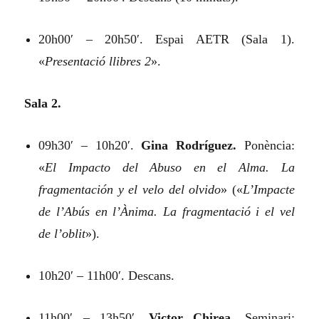
20h00′ – 20h50′. Espai AETR (Sala 1).
«
Presentació llibres 2
».
Sala 2.
09h30′ – 10h20′.
Gina Rodríguez.
Ponència:
«
El Impacto del Abuso en el Alma. La
fragmentación y el velo del olvido
»
(«
L’Impacte
de l’Abús en l’Ànima. La fragmentació i el vel
de l’oblit
»).
10h20′ – 11h00′. Descans.
11h00′ – 13h50′.
Victor Chirea.
Seminari: