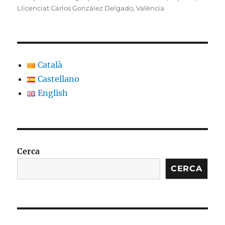
Llicenciat Carlos González Delgado
,
València
Català
Castellano
English
Cerca
CERCA