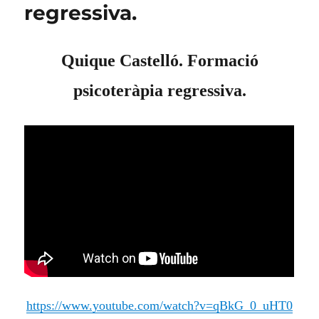
regressiva.
Quique Castel
ló
. Formació
psicoteràpia regressiva.
https://www.youtube.com/watch?v=qBkG_0_uHT0