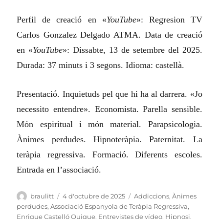
Perfil de creació en «
YouTube
»: Regresion TV
Carlos Gonzalez Delgado ATMA. Data de creació
en «
YouTube
»: Dissabte, 13 de setembre del 2025.
Durada: 37 minuts i 3 segons. Idioma: castellà.
Presentació. Inquietuds pel que hi ha al darrera. «Jo
necessito entendre». Economista. Parella sensible.
Món espiritual i món material. Parapsicologia.
Ànimes perdudes. Hipnoteràpia. Paternitat. La
teràpia regressiva. Formació. Diferents escoles.
Entrada en l’associació.
Autor
Publicat
Categories
braulitt
4 d'octubre de 2025
Addiccions
,
Ànimes
el
perdudes
,
Associació Espanyola de Teràpia Regressiva
,
Enrique Castelló Quique
,
Entrevistes de vídeo
,
Hipnosi
,