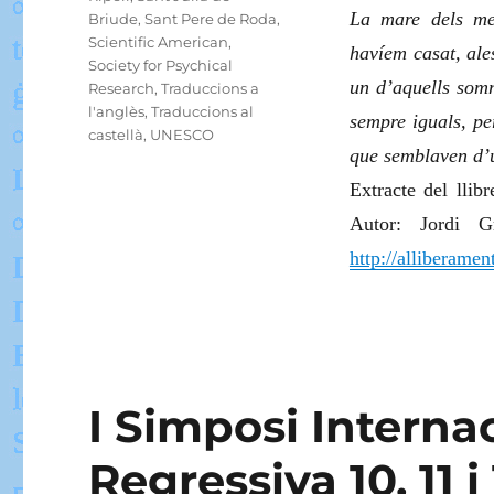
La mare dels meu
Briude
,
Sant Pere de Roda
,
Scientific American
,
havíem casat, ale
Society for Psychical
un d’aquells somn
Research
,
Traduccions a
l'anglès
,
Traduccions al
sempre iguals, p
castellà
,
UNESCO
que semblaven d’u
Extracte del llibr
Autor: Jordi G
http://alliberamen
I Simposi Interna
Regressiva 10, 11 