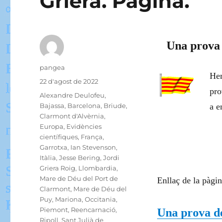
Griera. Pàgina.
Una prova 
Autor
pangea
Hem
Publicat
22 d'agost de 2022
pro
el
Categories
Alexandre Deulofeu
,
Bajassa
,
Barcelona
,
Briude
,
a e
Clarmont d'Alvèrnia
,
Europa
,
Evidències
científiques
,
França
,
Garrotxa
,
Ian Stevenson
,
Itàlia
,
Jesse Bering
,
Jordi
Griera Roig
,
Llombardia
,
Mare de Déu del Port de
Enllaç de la pàgin
Clarmont
,
Mare de Déu del
Puy
,
Mariona
,
Occitania
,
Piemont
,
Reencarnació
,
Una prova de
Ripoll
,
Sant Julià de