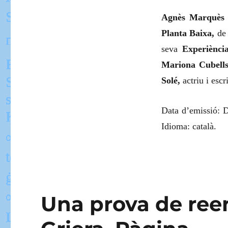
Agnès Marquès
Planta Baixa,
d
seva
Experiènci
Mariona Cubells
Solé,
actriu i escr
Data d’emissió: 
Idioma: català.
Una prova de reen