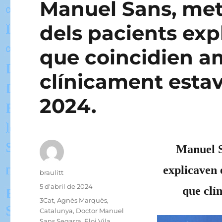
Manuel Sans, met
dels pacients exp
que coincidien a
clínicament estav
2024.
Manuel S
explicaven 
Autor
braulitt
Publicat
5 d'abril de 2024
que clí
el
Categories
3Cat
,
Agnès Marquès
,
Catalunya
,
Doctor Manuel
Sans Segarra
,
Eloi Vila
,