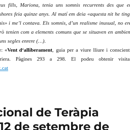
s fills, Mariona, tenia uns somnis recurrents des que e
shores feia quinze anys. Al matí em deia «aquesta nit he ting
is» i me’l contava. Els somnis, d’un realisme inusual, no er
erò tenien com a elements comuns que se situaven en ambien
ns segles enrere (…)
.
e: «
V
ent
d
‘
alliberament
, guia per a viure lliure i conscient
riera. P
à
gines 293 a 298. El podeu obtenir visita
t.cat
cional de Teràpia
i 12 de setembre de