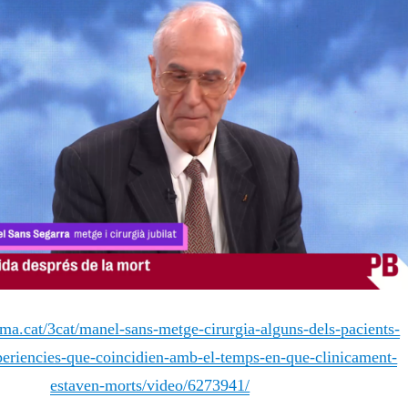
ma.cat/3cat/manel-sans-metge-cirurgia-alguns-dels-pacients-
periencies-que-coincidien-amb-el-temps-en-que-clinicament-
estaven-morts/video/6273941/