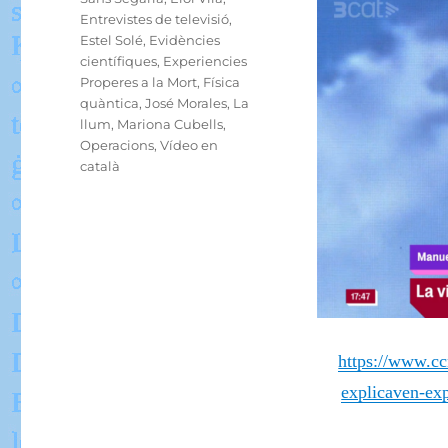
Entrevistes de televisió
,
Estel Solé
,
Evidències
científiques
,
Experiencies
Properes a la Mort
,
Física
quàntica
,
José Morales
,
La
llum
,
Mariona Cubells
,
Operacions
,
Vídeo en
català
https://www.cc
explicaven-ex