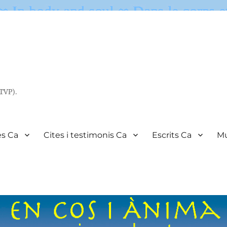
(TVP).
es Ca
Cites i testimonis Ca
Escrits Ca
Mu