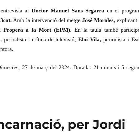
entrevista al
Doctor Manuel Sans Segarra
en el progra
e
3cat.
Amb la intervenció del metge
José Morales,
explicant 
a Propera a la Mort (EPM).
En la taula també particip
,
periodista i crítica de televisió;
Eloi Vila,
periodista i
Est
iptora.
Dimecres, 27 de març del 2024. Durada: 21 minuts i 5 segon
carnació, per Jordi