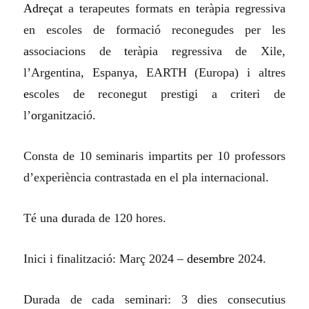
Adreçat
a
t
erapeutes formats en
t
eràpia
r
egressiva
en escoles de formació reconegudes per les
a
ssociacions de
t
eràpia
r
egressiva de Xile,
l’Argentina, Espanya, EARTH (Europa) i altres
e
scoles de reconegut prestigi a criteri de
l’
o
rganització.
Consta de 10 seminaris impartits per 10 professors
d’experiència contrastada en el pla internacional.
Té una
d
urada de 120 hores.
Inici i finalització: Març 2024 –
desembre
2024.
Durada de cada seminari: 3 dies consecutius