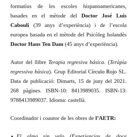
formatius de les escoles hispanoamericanes,
basades en el mètode del
Doctor José Luis
Cabouli
(39 anys d’experiència) i de l’escola
europea basada en el mètode del Psicòleg holandès
Doctor Hans Ten Dam
(45 anys d’experiència).
Autor del llibre
Terapia regresiva básica
.
(
Teràpia
regressiva bàsica
). Grup Editorial C
írculo
Rojo
SL.
Data de publicació: Dimarts, 15 de juny del 2021.
268 pàgines. ISBN‑10: 8413989035. ISBN‑13:
9788413989037. Idioma: castellà.
Coordinador i coautor de les obres de
l’AETR:
El alma sin velo (Experiencias de doce