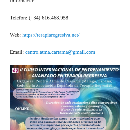
Informació:
Telèfon: (+34) 616.468.958
Web:
https://terapiaregresiva.net/
Email:
centro.atma.cartama@gmail.com