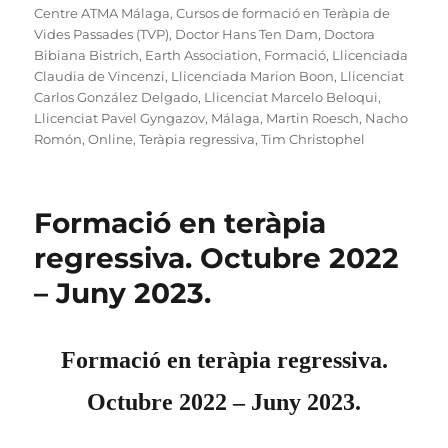
Centre ATMA Málaga
,
Cursos de formació en Teràpia de
Vides Passades (TVP)
,
Doctor Hans Ten Dam
,
Doctora
Bibiana Bistrich
,
Earth Association
,
Formació
,
Llicenciada
Claudia de Vincenzi
,
Llicenciada Marion Boon
,
Llicenciat
Carlos González Delgado
,
Llicenciat Marcelo Beloqui
,
Llicenciat Pavel Gyngazov
,
Málaga
,
Martin Roesch
,
Nacho
Romón
,
Online
,
Teràpia regressiva
,
Tim Christophel
Formació en teràpia
regressiva. Octubre 2022
– Juny 2023.
Formació en teràpia regressiva.
Octubre 2022 – Juny 2023.