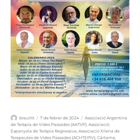
Autor
Publicat
Categories
braulitt
7 de febrer de 2024
Associació Argentina
el
de Teràpia de Vides Passades (AATVP)
,
Associació
Espanyola de Teràpia Regressiva
,
Associació Xilena de
Terapeutes de Vides Passades (ACHTEPIV)
,
Cártama
,