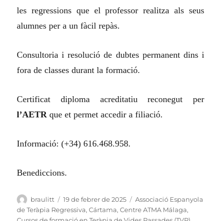
les regressions que el professor realitza als seus
alumnes per a un fàcil repàs.
Consultoria i resolució de dubtes permanent dins i
fora de classes durant la formació.
Certificat diploma acreditatiu reconegut per
l’AETR
que et permet accedir a filiació.
Informació: (+34) 616.468.958.
Benediccions.
Autor
Publicat
Categories
braulitt
19 de febrer de 2025
Associació Espanyola
el
de Teràpia Regressiva
,
Cártama
,
Centre ATMA Málaga
,
Cursos de formació en Teràpia de Vides Passades (TVP)
,