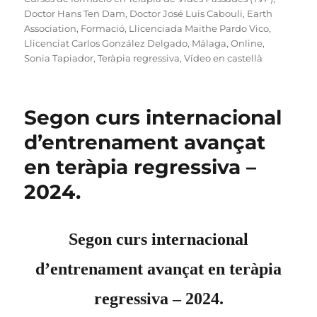
Doctor Hans Ten Dam
,
Doctor José Luis Cabouli
,
Earth
Association
,
Formació
,
Llicenciada Maithe Pardo Vico
,
Llicenciat Carlos González Delgado
,
Málaga
,
Online
,
Sonia Tapiador
,
Teràpia regressiva
,
Vídeo en castellà
Segon curs internacional
d’entrenament avançat
en teràpia regressiva –
2024.
Segon curs internacional
d’entrenament avançat en teràpia
regressiva – 2024.