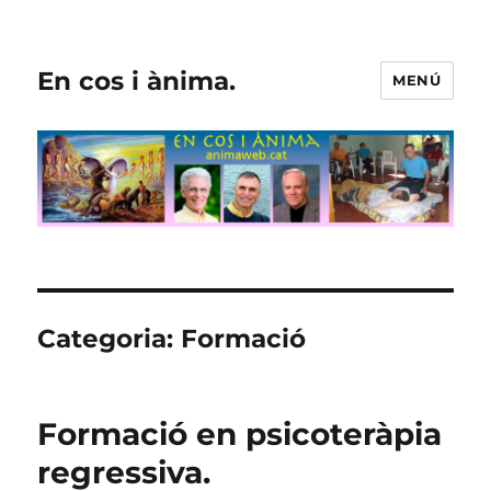
En cos i ànima.
MENÚ
Categoria:
Formació
Formació en psicoteràpia
regressiva.