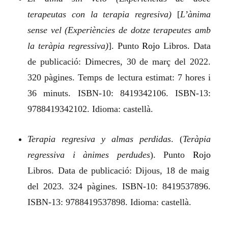
terapeutas con la terapia regresiva)
[
L’ànima
sense vel (Experiències de dotze terapeutes amb
la teràpia regressiva)
]. Punto
Rojo
Libr
o
s. Data
de publicació: Dimecres, 30 de març del 2022.
320 pàgines. Temps de lectura estimat: 7 hores i
36 minuts. ISBN‑10: 8419342106. ISBN‑13:
9788419342102. Idioma: castellà.
Terapia regresiva y almas perdidas
.
(
Teràpia
regressiva i ànimes perdudes
). Punto
Rojo
Libr
o
s. Data de publicació: Dijous, 18 de maig
del 2023. 324 pàgines. ISBN‑10: 8419537896.
ISBN‑13: 9788419537898. Idioma: castellà.