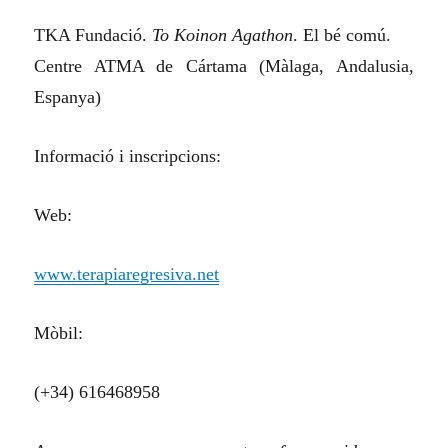
TKA Fundació.
To Koinon Agathon
. El bé comú.
Centre ATMA de Cártama (Màlaga, Andalusia,
Espanya)
Informació i inscripcions:
Web:
www.terapiaregresiva.net
Mòbil:
(+34) 616468958