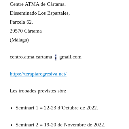
Centre ATMA de Cártama.
Dissemina
do
Los
Esparta
le
s,
Parcela 62.
29570 Cártama
(M
á
laga)
centro.atma.cartama
gmail.com
https://terapiaregresiva.net/
Les trobades previstes són:
Seminari 1 = 22-23 d’Octubre de 2022.
Seminari 2 = 19-20 de Novembre de 2022.