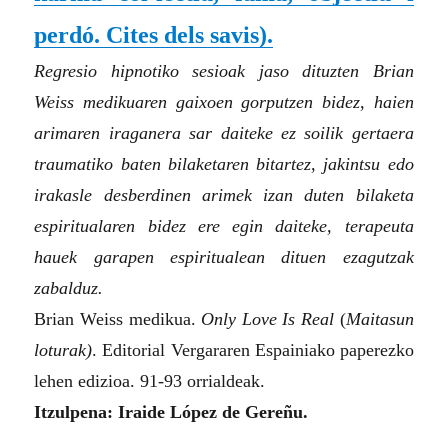
perdó. Cites dels savis).
Regresio hipnotiko sesioak jaso dituzten Brian
Weiss medikuaren gaixoen gorputzen bidez, haien
arimaren iraganera sar daiteke ez soilik gertaera
traumatiko baten bilaketaren bitartez, jakintsu edo
irakasle desberdinen arimek izan duten bilaketa
espiritualaren bidez ere egin daiteke, terapeuta
hauek garapen espiritualean dituen ezagutzak
zabalduz.
Brian Weiss medikua.
Only Love Is Real
(
Maitasun
loturak)
. Editorial Vergararen Espainiako paperezko
lehen edizioa. 91-93 orrialdeak.
Itzulpena: Iraide López de Gereñu.