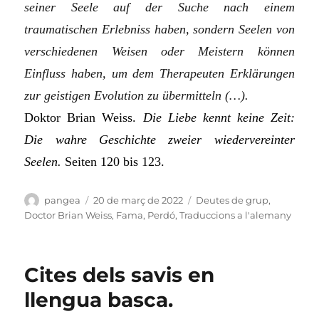
seiner Seele auf der Suche nach einem
traumatischen Erlebniss haben, sondern Seelen von
verschiedenen Weisen oder Meistern können
Einfluss haben, um dem Therapeuten Erklärungen
zur geistigen Evolution zu übermitteln (…).
Doktor Brian Weiss.
Die Liebe kennt keine Zeit:
Die wahre Geschichte zweier wiedervereinter
Seelen.
Seiten 120 bis 123.
Autor
Publicat
Categories
pangea
20 de març de 2022
Deutes de grup
,
el
Doctor Brian Weiss
,
Fama
,
Perdó
,
Traduccions a l'alemany
Cites dels savis en
llengua basca.