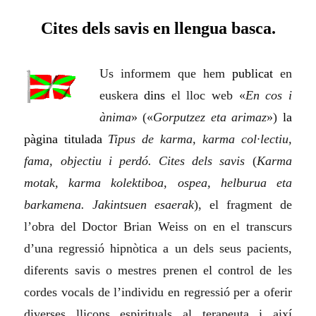
Cites dels savis en llengua basca.
Us informem que hem
publicat
en
euskera
dins
el lloc web «
En cos i
ànima
» («
Gorputzez eta arimaz
»)
la
pàgina titulada
Tipus de karma, karma col·lectiu,
fama, objectiu i perdó. Cites dels savis
(
Karma
motak, karma kolektiboa, ospea, helburua eta
barkamena. Jakintsuen esaerak
), el fragment de
l’obra del Doctor Brian Weiss on
en el transcu
r
s
d’una regressió hipnòtica a un dels seus pacients,
diferents savis o mestres prenen el control de les
cordes vocals de l’individu en regressió per a oferir
diverses lliçons espirituals al terapeuta i així