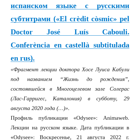
испанском языке с русскими
субтитрами
(«El crèdit còsmic» pel
Doctor José Luís Cabouli.
Conferència en castellà subtitulada
en rus).
«Фрагмент лекции доктора Хосе Луиса Кабули
под названием “Жизнь до рождения”,
состоявшейся в Многоцелевом зале Солерас
(Лас-Гарригес, Каталония) в субботу, 29
августа 2020 года
(…)»
.
Профиль публикации «Odysee»: Animaweb.
Лекции на русском языке. Дата публикации в
«Odysee»: Воскресенье, 21 августа 2022 г.