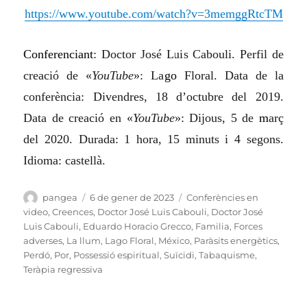
https://www.youtube.com/watch?v=3memggRtcTM
Conferenciant
: Doctor José Luis Cabouli.
Perfil de
creació de «
YouTube
»: La
go
Floral.
Data de la
conferència: Divendres, 18 d’octubre del 2019.
Data de creació en «
YouTube
»: Dijous, 5 de
m
arç
del 2020. Durada: 1 hora, 15 minuts i 4 segons.
Idioma: castellà.
Autor
Publicat
Categories
pangea
6 de gener de 2023
Conferències en
el
video
,
Creences
,
Doctor José Luis Cabouli
,
Doctor José
Luis Cabouli
,
Eduardo Horacio Grecco
,
Familia
,
Forces
adverses
,
La llum
,
Lago Floral
,
México
,
Paràsits energètics
,
Perdó
,
Por
,
Possessió espiritual
,
Suïcidi
,
Tabaquisme
,
Teràpia regressiva