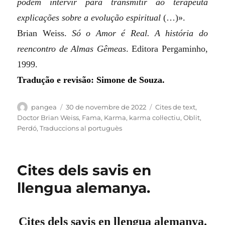
podem intervir para transmitir ao terapeuta
explicações sobre a evolução espiritual
(…)».
Brian Weiss.
Só o Amor é Real. A história do
reencontro de Almas Gêmeas
. Editora Pergaminho,
1999.
Tradução e revisão: Simone de Souza.
Autor
Publicat
Categories
pangea
30 de novembre de 2022
Cites de text
,
el
Doctor Brian Weiss
,
Fama
,
Karma
,
karma col·lectiu
,
Oblit
,
Perdó
,
Traduccions al portuguès
Cites dels savis en
llengua alemanya.
Cites dels savis en llengua alemanya.