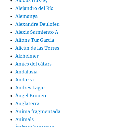
Aldous Huxley
Alejandro del Río
Alemanya
Alexandre Deulofeu
Alexis Sarmiento A
Alfons Tur Garcia
Alicún de las Torres
Alzheimer
Amics del càtars
Andalusia
Andorra
Andrés Lagar
Ángel Bruñen
Anglaterra
Ànima fragmentada
Animals