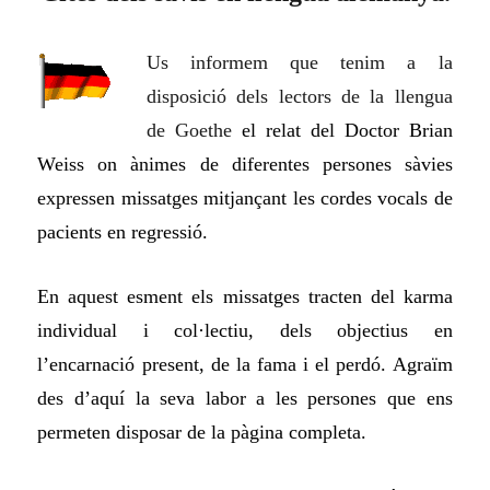
Us informem que tenim a la
disposició dels lectors de la llengua
de Goethe
el relat del Doctor Brian
Weiss on ànimes de diferent
e
s
persones
s
à
vi
e
s
expressen missatges mitjançant les cordes vocals de
pacients en regressió.
En aquest
esment
els missatges tracten del karma
individual i col·lectiu, dels objectius en
l’encarnació present, de la fama i el perdó. Agra
ï
m
des d’aquí la seva labor a les persones que ens
permeten disposar de la pàgina completa.