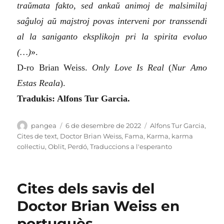
traŭmata fakto, sed ankaŭ animoj de malsimilaj
saĝuloj aŭ majstroj povas interveni por transsendi
al la saniganto eksplikojn pri la spirita evoluo
(…)
».
D-ro Brian Weiss.
Only Love Is Real
(
Nur Amo
Estas Reala
).
Tradukis: Alfons Tur Garcia.
Autor
Publicat
Categories
pangea
6 de desembre de 2022
Alfons Tur Garcia
,
el
Cites de text
,
Doctor Brian Weiss
,
Fama
,
Karma
,
karma
col·lectiu
,
Oblit
,
Perdó
,
Traduccions a l'esperanto
Cites dels savis del
Doctor Brian Weiss en
portuguès.