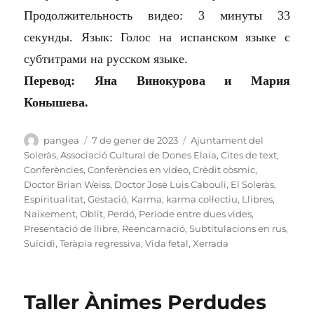
Продолжительность видео: 3 минуты 33
секунды. Язык: Голос на испанском языке с
субтитрами на русском языке.
Перевод: Яна Винокурова и Мария
Конышева.
Autor
Publicat
Categories
pangea
7 de gener de 2023
Ajuntament del
el
Soleràs
,
Associació Cultural de Dones Elaia
,
Cites de text
,
Conferències
,
Conferències en video
,
Crèdit còsmic
,
Doctor Brian Weiss
,
Doctor José Luis Cabouli
,
El Soleràs
,
Espiritualitat
,
Gestació
,
Karma
,
karma col·lectiu
,
Llibres
,
Naixement
,
Oblit
,
Perdó
,
Periode entre dues vides
,
Presentació de llibre
,
Reencarnació
,
Subtitulacions en rus
,
Suïcidi
,
Teràpia regressiva
,
Vida fetal
,
Xerrada
Taller Ànimes Perdudes