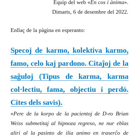
Equip del web «
En cos i ànima
».
Dimarts, 6 de desembre del 2022.
Enllaç de la pàgina en esperanto:
Specoj de karmo, kolektiva karmo,
famo, celo kaj pardono. Citaĵoj de la
saĝuloj
(Tipus de karma, karma
col·lectiu, fama, objectiu i perdó.
Cites dels savis).
«
Pere de la korpo de la pacientoj de D-ro Brian
Weiss submetitaj al hipnoza regreso, ne nur eblas
aliri al la pasinto de ilia animo en traserĉo de