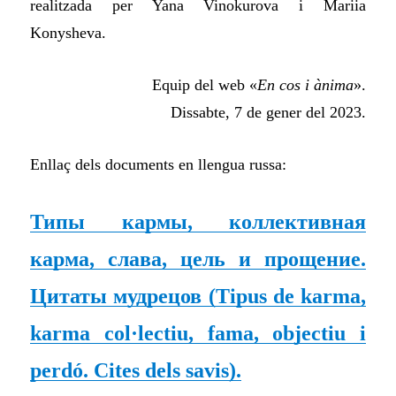
realitzada per Yana Vinokurova i Mariia
Konysheva.
Equip del web «
En cos i ànima
».
Dissabte, 7 de gener del 2023.
Enllaç dels documents en llengua russa:
Типы кармы, коллективная
карма, слава, цель и прощение.
Цитаты мудрецов
(Tipus de karma,
karma col·lectiu, fama, objectiu i
perdó. Cites dels savis).