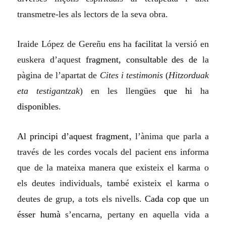
transmetre-les als lectors de la seva obra
.
Iraide López de Gereñu
ens
ha
facilitat
la versió en
euskera d’aquest
fragment, consulta
ble
des de
la
pàgina de l’apartat de
Cites i testimonis
(
Hitzorduak
eta testigantzak
)
en les lleng
ü
es
que hi
ha
disponibles
.
Al principi d’aquest fragment
, l’ànima que parla a
través de les cordes vocals del pacient ens informa
que de la mateixa manera que existeix el karma o
els deutes individuals, també existeix el karma o
deute
s
de grup, a tots els nivells.
Cada cop que
un
ésser humà
s’encarna,
pertany
en aquella vida
a