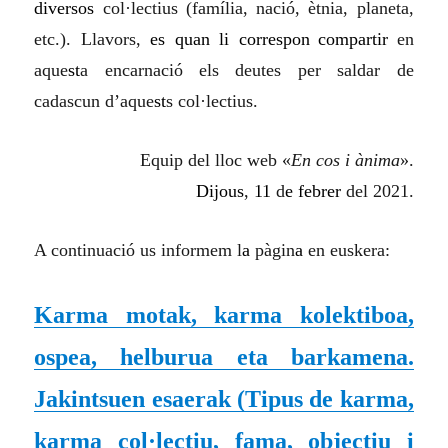
diversos
col·lectius (família, nació, ètnia,
planeta,
etc.).
Llavors,
es quan li correspon
compartir
en
aque
st
a encarnació els deutes
per saldar
d
e
cadascun d
’aque
st
s col·lectius.
Equip del lloc web «
En cos i ànima
».
Di
jous
,
1
1
d
e febrer
del 2021.
A continuació us informem l
a
pàgin
a
en euskera:
Karma motak, karma kolektiboa,
ospea, helburua eta barkamena.
Jakintsuen esaerak (Tipus de karma,
karma col·lectiu, fama, objectiu i