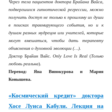
Через тела пациентов доктора Брайана Вайса,
подвергшихся гипнотической регрессии, можно
получить доступ не только к прошлому их души
в поисках травмирующего события, но и к
душам разных мудрецов или учителей, которые
могут вмешаться, чтобы дать терапевту
объяснения о духовной эволюции (…).
Доктор Брайан Вайс.
Only Love Is Real
(
Только
любовь реальна
).
Перевод: Яна Винокурова и Мария
Конышева.
«Космический кредит» доктора
Хосе Луиса Кабули. Лекция на