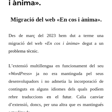
i ànima».
Migració del web «En cos i ànima».
Des de març del 2023 hem dut a terme una
migració del web «
En cos i ànima
» degut a un
problema tècnic.
L
’extensió multilleng
u
a en funcionament del seu
«
WordPress
» ja no era mantinguda pel seus
desenvolupadors i no admetia la incorporació de
continguts en alguns idiomes dels quals podíem
rebre traduccions
en el futur
. Calia canviar
d’extensió, doncs, per una
altra
que es mantingu
é
s