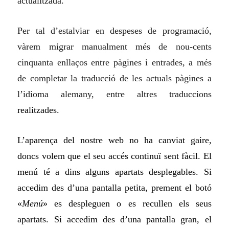
actualitzada.
Per tal d’estalviar en despeses de programació,
vàrem migrar manualment més de nou-cents
cinquanta enllaços entre pàgines i entrades, a més
de completar la traducció de les actuals pàgines a
l’idioma alemany, entre altres traduccions
realitzades.
L’aparença del nostre web no ha canviat gaire,
doncs volem que el seu acc
é
s continu
ï
sent fàcil.
E
l
menú té
a dins
alguns apartats desplegables. Si
acced
im
des d’una pa
n
talla petita, prement el botó
«
Menú
» es despleguen o es recullen els seus
apartats. Si acced
im
des d’una pantalla gran, el