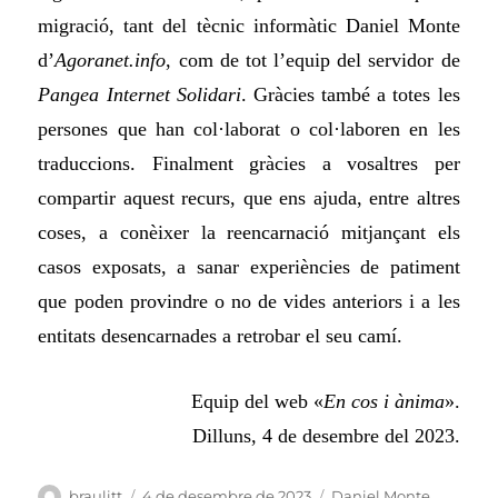
migració, tant del tècnic informàtic Daniel Monte
d’
Agoranet.info
, com de tot l’equip del servidor de
Pangea Internet Solidari
. Gràcies també a totes les
persones que han col·laborat o col·laboren en les
traduccions.
Finalment gràcies a vosaltres per
compartir aquest recurs, que ens ajuda, entre altres
coses, a conèixer la reencarnació mitjançant els
casos exposats, a sanar experiències de patiment
que poden provindre o no de vides anteriors i a les
entitats desencarnades a retrobar el seu camí
.
Equip del web «
En cos i ànima
».
Dilluns, 4 de desembre del 2023.
Autor
Publicat
Categories
braulitt
4 de desembre de 2023
Daniel Monte
,