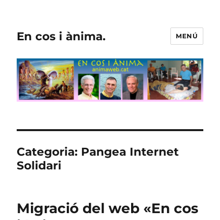
En cos i ànima.
MENÚ
Categoria:
Pangea Internet
Solidari
Migració del web «En cos