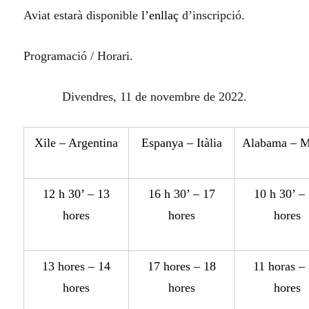
Aviat estarà disponible
l’enllaç
d’inscripció.
Programació / Horari.
Divendres, 11 de novembre de 2022.
X
ile – Argentina
Espa
ny
a – It
à
lia
Alabama – 
12 h 30’ – 13
16 h 30’ – 17
10 h 30’ –
hor
e
s
hor
e
s
hor
e
s
13 h
or
e
s
– 14
17 h
or
e
s
– 18
11 h
oras
– 
hor
e
s
hor
e
s
hor
e
s