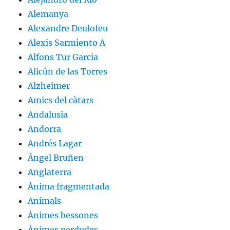
Alemanya
Alexandre Deulofeu
Alexis Sarmiento A
Alfons Tur Garcia
Alicún de las Torres
Alzheimer
Amics del càtars
Andalusia
Andorra
Andrés Lagar
Ángel Bruñen
Anglaterra
Ànima fragmentada
Animals
Ànimes bessones
Ànimes perdudes