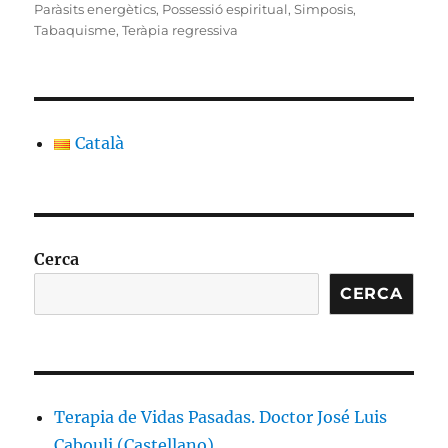
Paràsits energètics
,
Possessió espiritual
,
Simposis
,
Tabaquisme
,
Teràpia regressiva
Català
Cerca
CERCA
Terapia de Vidas Pasadas. Doctor José Luis
Cabouli (Castellano)