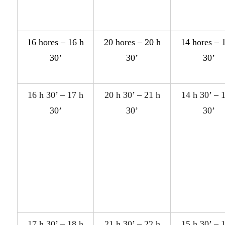
16 h
or
e
s
– 16 h
20 h
or
e
s
– 20 h
14 h
or
e
s
– 1
30’
30’
30’
16 h 30’ – 17 h
20 h 30’ – 21 h
14 h 30’ – 
30’
30’
30’
17 h 30’ – 18 h
21 h 30’ – 22 h
15 h 30’ – 