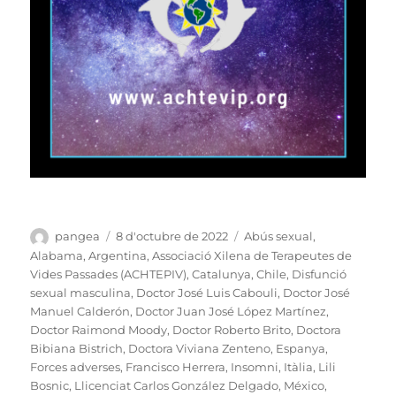
Autor
Publicat
Categories
pangea
8 d'octubre de 2022
Abús sexual
,
el
Alabama
,
Argentina
,
Associació Xilena de Terapeutes de
Vides Passades (ACHTEPIV)
,
Catalunya
,
Chile
,
Disfunció
sexual masculina
,
Doctor José Luis Cabouli
,
Doctor José
Manuel Calderón
,
Doctor Juan José López Martínez
,
Doctor Raimond Moody
,
Doctor Roberto Brito
,
Doctora
Bibiana Bistrich
,
Doctora Viviana Zenteno
,
Espanya
,
Forces adverses
,
Francisco Herrera
,
Insomni
,
Itàlia
,
Lili
Bosnic
,
Llicenciat Carlos González Delgado
,
México
,