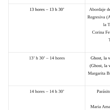
1
3
hores
– 13 h 30’
Abordaje de
Regresiva (
la 
Corina Fe
13’ h 30’ – 14 hores
Ghost, la 
(
Ghost, la 
Margarita Br
14 hores – 14 h 30’
Parásit
Maria Amal