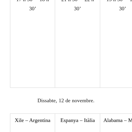
30’
30’
30’
Dissabte, 12 de novembre.
X
ile – Argentina
Espa
ny
a – It
à
lia
Alabama – 