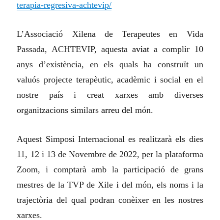
terapia-regresiva-achtevip/
L’Associació Xilena de Terapeutes en Vida
Passada, ACHTEVIP, aquesta
aviat
a complir 10
anys d’existència, en els quals ha construït un
valuós projecte terapèutic, acadèmic i social
en e
l
nostre país i creat xarxes amb diverses
organitzacions similars
arreu de
l món.
Aquest
S
imposi Internacional es realitzarà els dies
11, 12 i 13 de Novembre de 2022, per la plataforma
Zoom, i comptarà amb la participació de grans
mestres de la TVP de Xile i del món, els noms i la
trajectòria del qual podran conèixer en les nostres
xarxes.