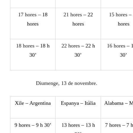
17 hores
– 18
21 hores
– 22
15 hores
– 
hores
hores
hores
18 hores
– 18 h
22 hores
– 22 h
16 hores
– 1
30’
30’
30’
Diumenge, 13 de novembre.
X
ile – Argentina
Espa
ny
a – It
à
lia
Alabama – 
9 hores – 9 h 30’
13 hores – 13 h
7 hores – 7 