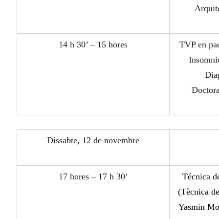
Arquit
14 h 30’ – 15 hores
TVP en pac
Insomni
Dia
Doctora
Dissabte, 12 de novembre
17 hores – 17 h 30’
Técnica d
(
Tècnica de
Yasmin Mon