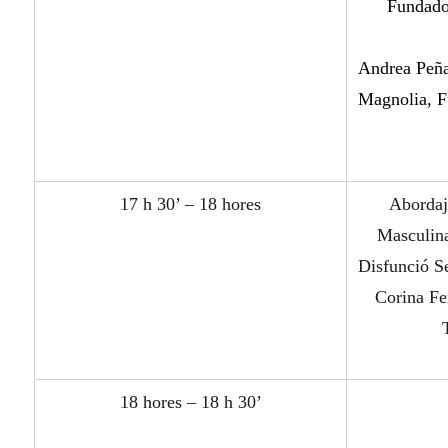
Fundado
Andrea Peña
Magnolia, F
17 h 30’ – 18 hores
Abordaj
Masculin
Disfunció S
Corina Fe
18 hores – 18 h 30’