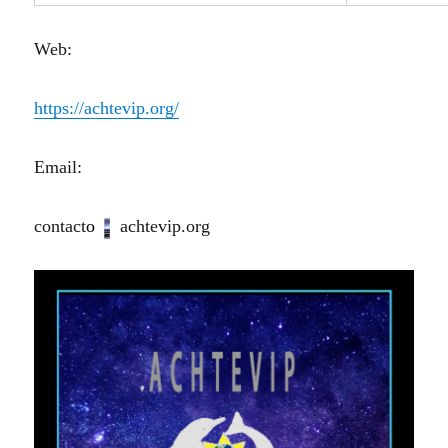
Web:
https://achtevip.org/
Email:
contact
o
achtevip.org