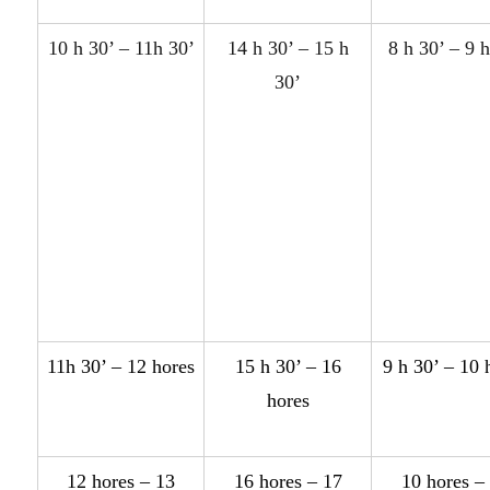
10 h 30’ – 11h 30’
14 h 30’ – 15 h
8 h 30’ – 9 
30’
11h 30’ – 12 hor
e
s
15 h 30’ – 16
9 h 30’ – 10 
hor
e
s
12 hor
e
s – 13
16 hor
e
s – 17
10 hor
e
s –