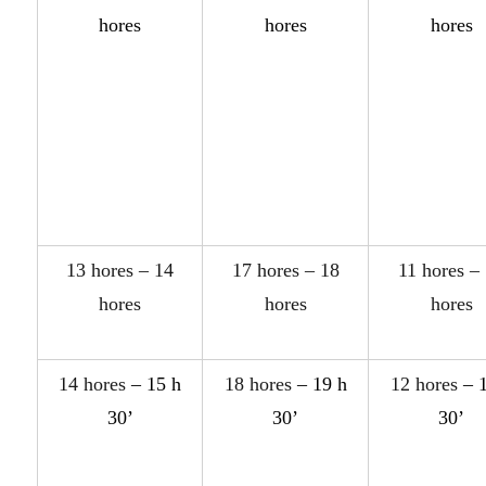
hor
e
s
hor
e
s
hor
e
s
13 hores – 14
17 hores – 18
11 hores –
hores
hores
hores
14 hores
– 15 h
18 hores
– 19 h
12 hores
– 1
30’
30’
30’