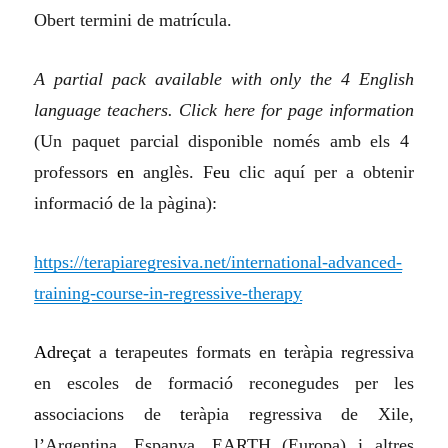
Obert termini de matr
í
cula.
A partial pack available with only the 4 English
language teachers. Click here for page information
(Un paquet parcial disponible només amb els 4
professors
en
anglès. F
eu
clic aquí per a obtenir
informació de la pàgina):
https://terapiaregresiva.net/international-advanced-
training-course-in-regressive-therapy
Adreçat
a
t
erapeutes formats en
t
eràpia
r
egressiva
en escoles de formació reconegudes per les
a
ssociacions de
t
eràpia
r
egressiva de Xile,
l’Argentina, Espanya, EARTH (Europa) i altres