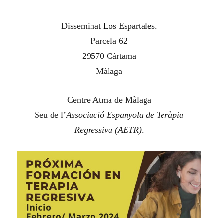
Disseminat
Lo
s Esparta
le
s.
Parcela 62
29570 Cártama
Màlaga
Centre Atma de Màlaga
Seu de l’
Associació Espanyola de Teràpia
Regressiva (AETR)
.