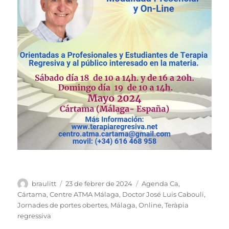
Autor
Publicat
Categories
braulitt
23 de febrer de 2024
Agenda Ca
,
el
Cártama
,
Centre ATMA Málaga
,
Doctor José Luis Cabouli
,
Jornades de portes obertes
,
Málaga
,
Online
,
Teràpia
regressiva