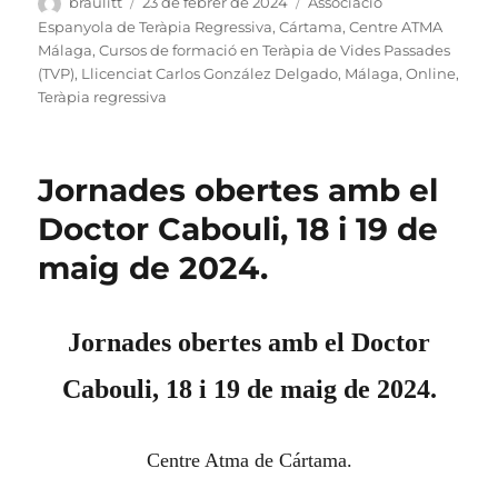
Autor
Publicat
Categories
braulitt
23 de febrer de 2024
Associació
el
Espanyola de Teràpia Regressiva
,
Cártama
,
Centre ATMA
Málaga
,
Cursos de formació en Teràpia de Vides Passades
(TVP)
,
Llicenciat Carlos González Delgado
,
Málaga
,
Online
,
Teràpia regressiva
Jornades obertes amb el
Doctor Cabouli, 18 i 19 de
maig de 2024.
Jornades obertes amb el Doctor
Cabouli, 18 i 19 de maig de 2024.
Centre Atma de Cártama.