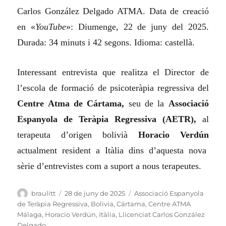
Carlos González Delgado ATMA. Data de creació
en «
YouTube
»: Diumenge, 22 de juny del 2025.
Durada: 34 minuts i 42 segons. Idioma: castellà.
Interessant entrevista que realitza el Director de
l’escola de formació de psicoteràpia regressiva del
Centre Atma de Cártama,
seu de la
Associació
Espanyola de Teràpia Regressiva (AETR),
al
terapeuta d’origen bolivià
Horacio Verdún
actualment resident a Itàlia dins d’aquesta nova
sèrie d’entrevistes com a suport a nous terapeutes.
Autor
Publicat
Categories
braulitt
28 de juny de 2025
Associació Espanyola
el
de Teràpia Regressiva
,
Bolivia
,
Cártama
,
Centre ATMA
Málaga
,
Horacio Verdún
,
Itàlia
,
Llicenciat Carlos González
Delgado