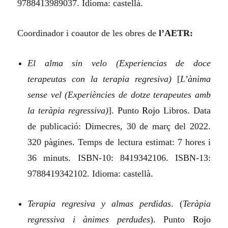
9788413989037. Idioma: castellà.
Coordinador i coautor de les obres de
l’AETR:
El alma sin velo (Experiencias de doce
terapeutas con la terapia regresiva)
[
L’ànima
sense vel (Experiències de dotze terapeutes amb
la teràpia regressiva)
]. Punto
Rojo
Libr
o
s. Data
de publicació: Dimecres, 30 de març del 2022.
320 pàgines. Temps de lectura estimat: 7 hores i
36 minuts. ISBN‑10: 8419342106. ISBN‑13:
9788419342102. Idioma: castellà.
Terapia regresiva y almas perdidas
.
(
Teràpia
regressiva i ànimes perdudes
). Punto
Rojo