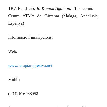
TKA Fundació.
To Koinon Agathon
. El bé comú.
Centre ATMA de Cártama (Màlaga, Andalusia,
Espanya)
Informació i inscripcions:
Web:
www.terapiaregresiva.net
Mòbil:
(+34) 616468958