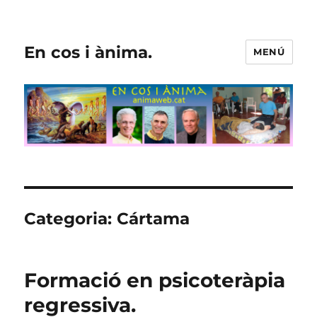
En cos i ànima.
MENÚ
Categoria:
Cártama
Formació en psicoteràpia
regressiva.