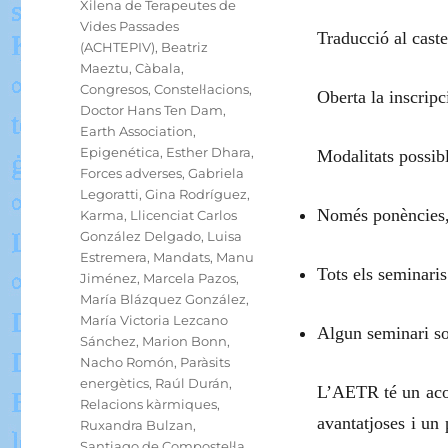
Xilena de Terapeutes de
Vides Passades
Traducció al caste
(ACHTEPIV)
,
Beatriz
Maeztu
,
Càbala
,
Congresos
,
Constel·lacions
,
Oberta la inscripc
Doctor Hans Ten Dam
,
Earth Association
,
Epigenética
,
Esther Dhara
,
Modalitats possib
Forces adverses
,
Gabriela
Legoratti
,
Gina Rodríguez
,
Només ponències,
Karma
,
Llicenciat Carlos
González Delgado
,
Luisa
Estremera
,
Mandats
,
Manu
Tots els seminaris
Jiménez
,
Marcela Pazos
,
María Blázquez González
,
María Victoria Lezcano
Algun seminari sol
Sánchez
,
Marion Bonn
,
Nacho Romón
,
Paràsits
energètics
,
Raúl Durán
,
L’AETR té un aco
Relacions kàrmiques
,
avantatjoses i un
Ruxandra Bulzan
,
Santiago de Compostel·la
,