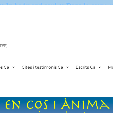
(TVP).
es Ca
Cites i testimonis Ca
Escrits Ca
Mu