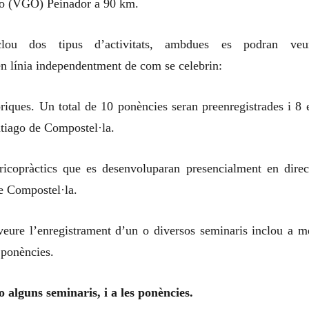
go (VGO) Peinador a 90 km.
lou dos tipus d’activitats, ambdues es podran veu
en línia independentment de com se celebrin:
riques. Un total de 10 ponències seran preenregistrades i 8 
ntiago de Compostel·la.
ricopràctics que es desenvoluparan presencialment en direc
e Compostel·la.
 veure l’enregistrament d’un o diversos seminaris inclou a m
s ponències.
 o alguns seminaris, i a les ponències.