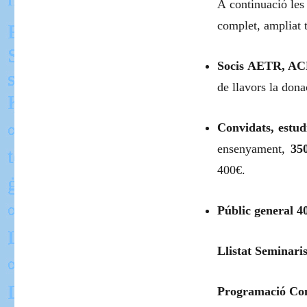
A continuació les
complet, ampliat 
Socis AETR, AC
de llavors la dona
Convidats, estud
ensenyament,
35
400€.
Públic general 40
Llistat Seminari
Programació Com