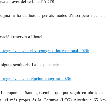
serva a través del web de l’AETR.
àgina hi ha els botons per als modes d’inscripció i per a l
l.
mació i reserves a l’hotel:
ia-regresiva.es/hotel-vi-congreso-internacional-2026/
o alguns seminaris, i a les ponències:
ia-regresiva.es/inscripcion-congreso-2026/
l’aeroport de Santiago sembla que pot seguir en obres en l
és, el més proper és la Corunya (LCG) Alvedro a 65 km