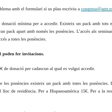
oblema amb el formulari si us plau escriviu a
congreso@aetr.e
 donació mínima per a accedir. Existeix un pack amb tots e
a un pack apart amb només les ponències. L’accés als seminar
ccés a totes les ponències.
 poden fer invitacions.
0€ de donació per cadascun al qual es vulgui accedir.
e les ponències existeix un pack amb totes les ponències. 
 lloc de residència. Per a Hispanoamèrica 15€. Per a la res