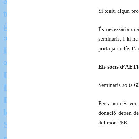
Si teniu algun pr
És necessària una
seminaris, i hi h
porta ja inclòs l’a
Els socis d’AETR
Seminaris solts 6
Per a només veur
donació depèn del
del món 25€.