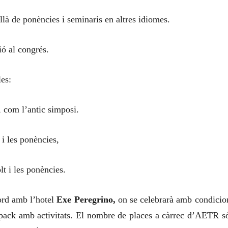
llà de ponències i seminaris en altres idiomes.
ió al congrés.
les:
 com l’antic simposi.
 i les ponències,
t i les ponències.
rd amb l’hotel
Exe Peregrino,
on se celebrarà amb condicio
 pack amb activitats. El nombre de places a càrrec d’AETR s