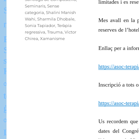
limitades i es re
Seminaris
,
Sense
categoria
,
Shalini Manish
Wahi
,
Sharmila Dhobale
,
Mes avall en la p
Sonia Tapiador
,
Teràpia
reserves de l’hote
regressiva
,
Trauma
,
Victor
Chirea
,
Xamanisme
Enllaç per a infor
https://asoc-terap
Inscripció a tots 
https://asoc-terap
Us recordem que 
dates del Congr