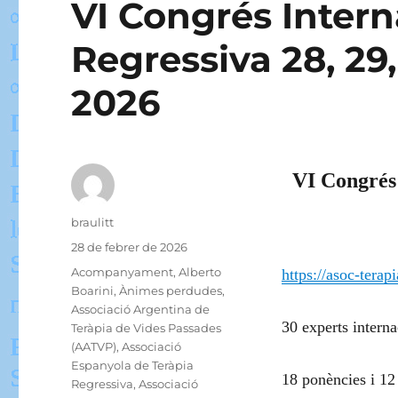
VI Congrés Intern
Regressiva 28, 29,
2026
VI Congrés 
Autor
braulitt
Publicat
28 de febrer de 2026
el
Categories
Acompanyament
,
Alberto
https://asoc-terap
Boarini
,
Ànimes perdudes
,
Associació Argentina de
30 experts interna
Teràpia de Vides Passades
(AATVP)
,
Associació
Espanyola de Teràpia
18 ponències i 12
Regressiva
,
Associació