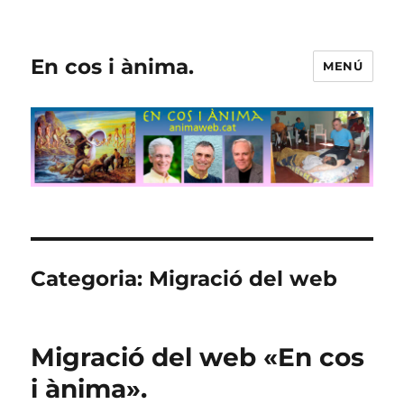
En cos i ànima.
MENÚ
Categoria:
Migració del web
Migració del web «En cos
i ànima».