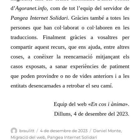
d’
Agoranet.info
, com de tot l’equip del servidor de
Pangea Internet Solidari
. Gràcies també a totes les
persones que han col·laborat o col·laboren en les
traduccions.
Finalment gràcies a vosaltres per
compartir aquest recurs, que ens ajuda, entre altres
coses, a conèixer la reencarnació mitjançant els
casos exposats, a sanar experiències de patiment
que poden provindre o no de vides anteriors i a les
entitats desencarnades a retrobar el seu camí
.
Equip del web «
En cos i ànima
».
Dilluns, 4 de desembre del 2023.
Autor
Publicat
Categories
braulitt
4 de desembre de 2023
Daniel Monte
,
el
Migració del web
,
Pangea Internet Solidari