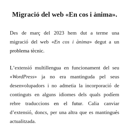
Migració del web «En cos i ànima».
Des de març del 2023 hem dut a terme una
migració del web «
En cos i ànima
» degut a un
problema tècnic.
L
’extensió multilleng
u
a en funcionament del seu
«
WordPress
» ja no era mantinguda pel seus
desenvolupadors i no admetia la incorporació de
continguts en alguns idiomes dels quals podíem
rebre traduccions
en el futur
. Calia canviar
d’extensió, doncs, per una
altra
que es mantingu
é
s
actualitzada.