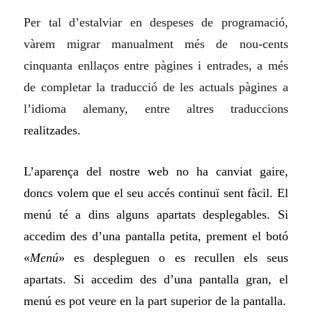
Per tal d’estalviar en despeses de programació,
vàrem migrar manualment més de nou-cents
cinquanta enllaços entre pàgines i entrades, a més
de completar la traducció de les actuals pàgines a
l’idioma alemany, entre altres traduccions
realitzades.
L’aparença del nostre web no ha canviat gaire,
doncs volem que el seu acc
é
s continu
ï
sent fàcil.
E
l
menú té
a dins
alguns apartats desplegables. Si
acced
im
des d’una pa
n
talla petita, prement el botó
«
Menú
» es despleguen o es recullen els seus
apartats. Si acced
im
des d’una pantalla gran, el
me
n
ú es pot veure en la part superior de la pantalla.