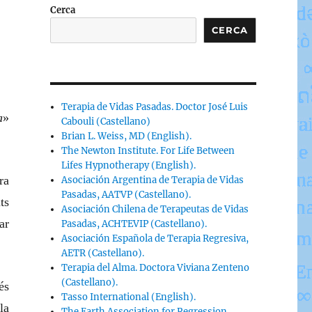
Cerca
CERCA
Terapia de Vidas Pasadas. Doctor José Luis
a
»
Cabouli (Castellano)
Brian L. Weiss, MD (English).
The Newton Institute. For Life Between
Lifes Hypnotherapy (English).
ra
Asociación Argentina de Terapia de Vidas
Pasadas, AATVP (Castellano).
ts
Asociación Chilena de Terapeutas de Vidas
ar
Pasadas, ACHTEVIP (Castellano).
Asociación Española de Terapia Regresiva,
AETR (Castellano).
Terapia del Alma. Doctora Viviana Zenteno
(Castellano).
és
Tasso International (English).
la
The Earth Association for Regression