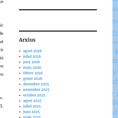
us
ic
de
Arxius
at
ir
agost 2026
juliol 2026
ió
juny 2026
en
març 2026
febrer 2026
eu
gener 2026
desembre 2025
novembre 2025
octubre 2025
».
agost 2025
3.
juliol 2025
juny 2025
maig 2025