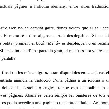
actuals pàgines a l’idioma alemany, entre altres traduccio
ostre web no ha canviat gaire, doncs volem que el seu acc
l.
E
l menú té
a dins
alguns apartats desplegables. Si acced
la petita, prement el botó «
Menú
» es despleguen o es recull
 Si acced
im
des d’una pantalla gran, el me
n
ú es pot veure en 
 pantalla.
, fins i tot les més antigues, estan disponibles en català, castel
 entrada anuncia la traducció d’una pàgina a un idioma o u
 del català, castellà o anglès, també està disponible en e
oves pàgines.
Abans es veien sempre les banderes
de tots e
i es podia accedir a una pàgina o una entrada buida. Ara nom