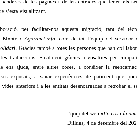
s banderes de les pàgines i de les entrades que tenen els se
ue s’està visualitzant.
boració, per facilitar-nos aquesta migració, tant del tècn
l Monte d’
Agoranet.info
, com de tot l’equip del servidor 
olidari
. Gràcies també a totes les persones que han col·labor
les traduccions.
Finalment gràcies a vosaltres per compart
ue ens ajuda, entre altres coses, a conèixer la reencarnac
asos exposats, a sanar experiències de patiment que pod
vides anteriors i a les entitats desencarnades a retrobar el s
Equip del web «
En cos i ànima
Dilluns, 4 de desembre del 202