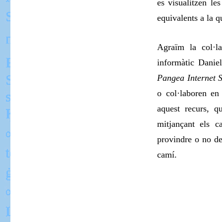
es visualitzen le
equivalents a la q
A
graïm la col·la
informàtic Danie
Pangea Internet S
o col·laboren en 
aquest recurs, q
mitjançant els c
provindre o no de 
camí
.