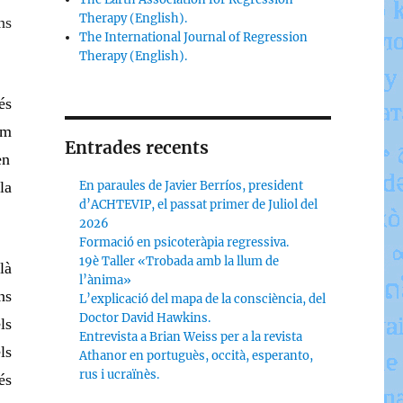
Therapy (English).
ns
The International Journal of Regression
Therapy (English).
é
s
im
Entrades recents
en
la
En paraules de Javier Berríos, president
d’ACHTEVIP, el passat primer de Juliol del
2026
Formació en psicoteràpia regressiva.
19è Taller «Trobada amb la llum de
là
l’ànima»
ns
L’explicació del mapa de la consciència, del
Doctor David Hawkins.
ls
Entrevista a Brian Weiss per a la revista
ls
Athanor en portuguès, occità, esperanto,
rus i ucraïnès.
és