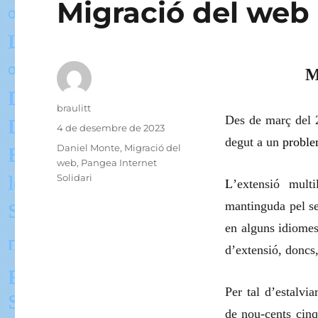
Migració del web 
M
Autor
braulitt
Des de març del 
Publicat
4 de desembre de 2023
degut a un
proble
el
Categories
Daniel Monte
,
Migració del
web
,
Pangea Internet
Solidari
L
’extensió multi
mantinguda pel se
en alguns idiomes
d’extensió, doncs
Per tal d’estalv
de nou-cents cinq