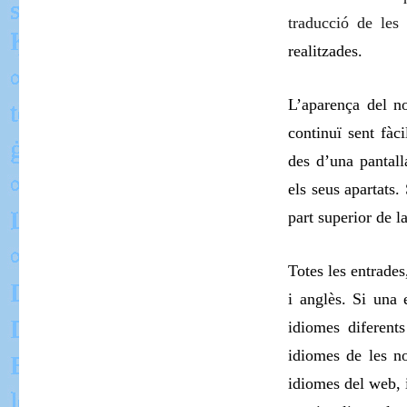
traducció de les 
realitzades.
L’aparença del n
continu
ï
sent fàci
des d’una pa
n
tal
els seus apartats.
part superior de la
T
otes les entrades
i anglès. Si una
idiomes diferents
idiomes de les n
idiomes
del web, 