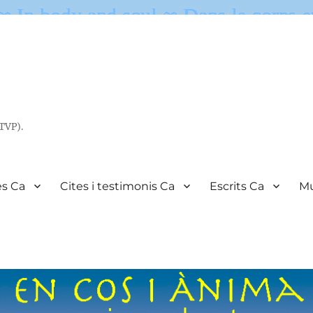
(TVP).
es Ca
Cites i testimonis Ca
Escrits Ca
Mu