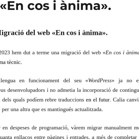
«En cos i ànima».
igració del web «En cos i ànima».
2023 hem dut a terme una migració del web «
En cos i ànim
ma tècnic.
lleng
u
a en funcionament del seu «
WordPress
» ja no e
us desenvolupadors i no admetia la incorporació de contingu
 dels quals podíem rebre traduccions
en el futur
. Calia canvi
, per una
altra
que es mantingu
é
s actualitzada.
iar en despeses de programació, vàrem migrar manualment m
uanta enllaços entre pàgines i entrades, a més de completar 