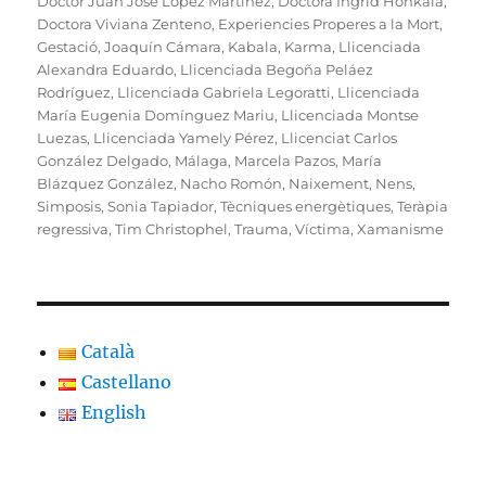
Doctor Juan José López Martínez
,
Doctora Ingrid Honkala
,
Doctora Viviana Zenteno
,
Experiencies Properes a la Mort
,
Gestació
,
Joaquín Cámara
,
Kabala
,
Karma
,
Llicenciada
Alexandra Eduardo
,
Llicenciada Begoña Peláez
Rodríguez
,
Llicenciada Gabriela Legoratti
,
Llicenciada
María Eugenia Domínguez Mariu
,
Llicenciada Montse
Luezas
,
Llicenciada Yamely Pérez
,
Llicenciat Carlos
González Delgado
,
Málaga
,
Marcela Pazos
,
María
Blázquez González
,
Nacho Romón
,
Naixement
,
Nens
,
Simposis
,
Sonia Tapiador
,
Tècniques energètiques
,
Teràpia
regressiva
,
Tim Christophel
,
Trauma
,
Víctima
,
Xamanisme
Català
Castellano
English