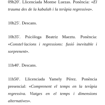
09h20′. Llicenciada Montse Luezas. Ponència: «
El
trauma des de la kabalah i la teràpia regressiva
».
10h25′. Descans.
10h35′. Psicòloga Beatriz Maeztu. Ponència:
«
Constel·lacions i regressions: fusió inevitable i
sorprenent
».
11h40′. Descans.
11h50′. Llicenciada Yamely Pérez. Ponència
presencial: «
Comprenent el temps en la teràpia
regressiva. Viatges en el temps i dimensions
alternatives
».