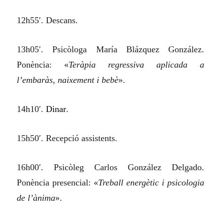
12h55′. Descans.
13h05′. Psicòloga María Blázquez González.
Ponència: «
Teràpia regressiva aplicada a
l’embaràs, naixement i bebè
».
14h10′.
Dinar
.
15h50′. Recepció assistents.
16h00′. Psicòleg Carlos González Delgado.
Ponència presencial: «
Treball energètic i psicologia
de l’ànima
».