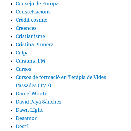
Consejo de Europa
Constel·lacions
Crèdit còsmic
Creences
Cristianisme
Cristina Prunera
Culpa
Curauma FM
Cursos
Cursos de formació en Teràpia de Vides
Passades (TVP)
Daniel Monte
David Payá Sánchez
Dawn LIght
Desamor
Destí