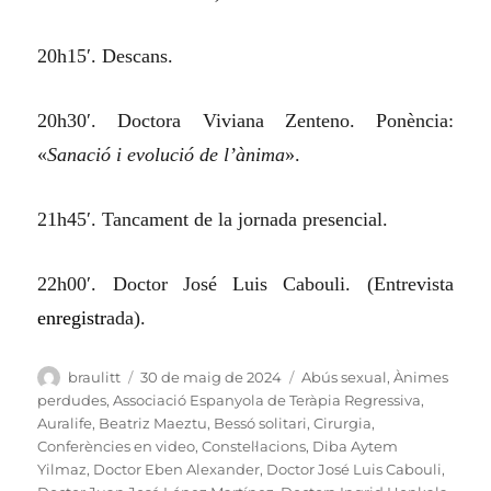
20h15′. Descans.
20h30′. Doctora Viviana Zenteno. Ponència:
«
Sanació i evolució de l’ànima
».
21h45′. Tancament de la jornada presencial.
22h00′. Doctor José Luis Cabouli. (Entrevista
enregistr
ada).
Autor
Publicat
Categories
braulitt
30 de maig de 2024
Abús sexual
,
Ànimes
el
perdudes
,
Associació Espanyola de Teràpia Regressiva
,
Auralife
,
Beatriz Maeztu
,
Bessó solitari
,
Cirurgia
,
Conferències en video
,
Constel·lacions
,
Diba Aytem
Yilmaz
,
Doctor Eben Alexander
,
Doctor José Luis Cabouli
,