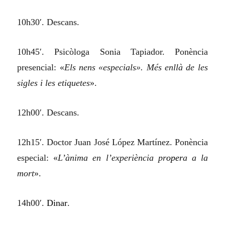
10h30′. Descans.
10h45′. Psicòloga Sonia Tapiador. Ponència
presencial: «
Els nens «especials». Més enllà de les
sigles i les etiquetes
».
12h00′. Descans.
12h15′. Doctor Juan José López Martínez. Ponència
especial: «
L’ànima en l’experiència pr
oper
a a la
mort
».
14h00′.
Dinar
.