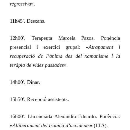
regressiva
».
11h45′. Descans.
12h00′. Terapeuta Marcela Pazos. Ponència
presencial i exercici grupal: «
Atrapament i
recuperació de l’ànima des del xamanisme i la
teràpia de vides passades
».
14h00′.
Dinar
.
15h50′. Recepció assistents.
16h00′. Llicenciada Alexandra Eduardo. Ponència:
«
Alliberament del trauma d’accidents
» (LTA).