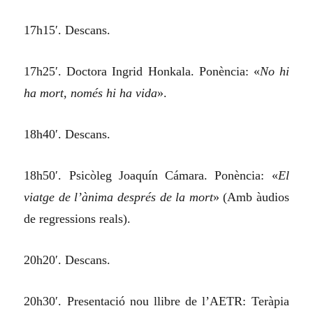
17h15′. Descans.
17h25′. Doctora Ingrid Honkala. Ponència: «
No hi
ha mort, només hi ha vida
».
18h40′. Descans.
18h50′. Psicòleg Joaquín Cámara. Ponència: «
El
viatge de l’ànima després de la mort
» (Amb àudios
de regressions reals).
20h20′. Descans.
20h30′. Presentació nou llibre de l’AETR: Teràpia