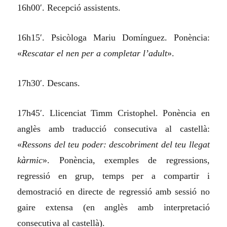
16h00′. Recepció assistents.
16h15′. Psicòloga Mariu Domínguez. Ponència:
«
Rescatar
e
l nen per a completar l’adult
».
17h30′. Descans.
17h45′. Llicenciat Timm Cristophel. Ponència en
anglès amb traducció consecutiva al castellà:
«
Ressons del teu poder: descobriment del teu llegat
k
à
rmic
». Ponència, exemples de regressions,
regressió en grup, temps per a compartir i
demostració en directe de regressió amb sessió no
gaire extensa (en anglès amb interpretació
consecutiva al castellà).