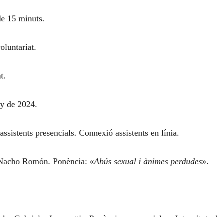
e 15 minuts.
oluntariat.
t.
ny de 2024.
ssistents presencials. Connexió assistents en línia.
 Nacho Romón. Ponència: «
Abús sexual i ànimes perdudes
».