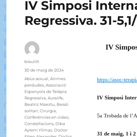
IV Simposi Intern
Regressiva. 31-5,1
IV Simpos
Autor
braulitt
Publicat
30 de maig de 2024
el
Categories
Abús sexual
,
Ànimes
https://asoc-terap
perdudes
,
Associació
Espanyola de Teràpia
IV Simposi Inter
Regressiva
,
Auralife
,
Beatriz Maeztu
,
Bessó
solitari
,
Cirurgia
,
5a Trobada de l’
Conferències en video
,
Constel·lacions
,
Diba
Aytem Yilmaz
,
Doctor
31 de maig, 1 i 
Eben Alexander
,
Doctor