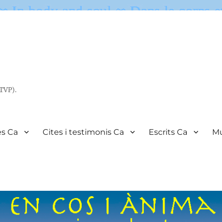
(TVP).
es Ca
Cites i testimonis Ca
Escrits Ca
Mu