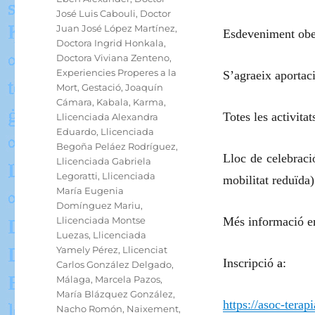
José Luis Cabouli
,
Doctor
Juan José López Martínez
,
Esdeveniment obert
Doctora Ingrid Honkala
,
Doctora Viviana Zenteno
,
Experiencies Properes a la
S’agraeix aportaci
Mort
,
Gestació
,
Joaquín
Cámara
,
Kabala
,
Karma
,
Totes les activita
Llicenciada Alexandra
Eduardo
,
Llicenciada
Begoña Peláez Rodríguez
,
Lloc de celebraci
Llicenciada Gabriela
Legoratti
,
Llicenciada
mobilitat reduïda
María Eugenia
Domínguez Mariu
,
Llicenciada Montse
Més informació e
Luezas
,
Llicenciada
Yamely Pérez
,
Llicenciat
Inscripció
a
:
Carlos González Delgado
,
Málaga
,
Marcela Pazos
,
María Blázquez González
,
https://asoc-terap
Nacho Romón
,
Naixement
,