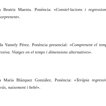
a Beatriz Maeztu. Ponència: «
Constel·lacions i regression
 sorprenent
».
ada Yamely Pérez. Ponència presencial: «
Comprenent el tem
essiva. Viatges en el temps i dimensions alternatives
».
ga María Blázquez González. Ponència: «
Teràpia regressi
ràs, naixement i bebè
».