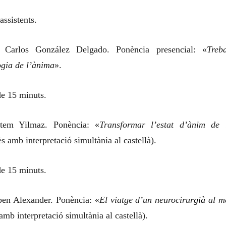
assistents.
g Carlos González Delgado. Ponència presencial: «
Treba
ogia de l’ànima
».
e 15 minuts.
tem Yilmaz. Ponència: «
Transformar l’estat d’ànim de 
s amb interpretació simultània al castellà).
e 15 minuts.
ben Alexander. Ponència: «
El viatge d’un neurocirur
già
al m
amb interpretació simultània al castellà).