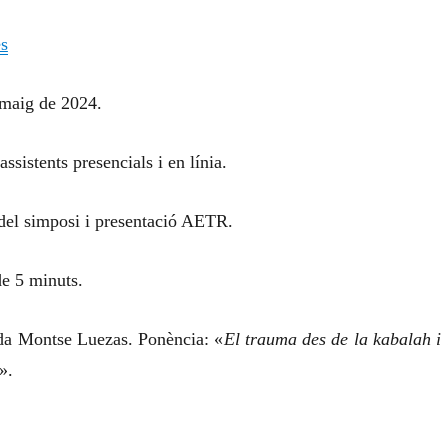
es
 maig de 2024.
ssistents presencials i en línia.
del simposi i presentació AETR.
e 5 minuts.
da Montse Luezas. Ponència: «
El trauma des de la kabalah i 
».