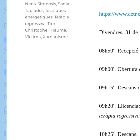
Nens
,
Simposis
,
Sonia
Tapiador
,
Tècniques
https://www.aetr.
energètiques
,
Teràpia
regressiva
,
Tim
Christophel
,
Trauma
,
Divendres, 31 de
Víctima
,
Xamanisme
08h50′. Recepció a
09h00′. Obertura 
09h15′. Descans d
09h20′. Llicencia
teràpia regressiva
10h25′. Descans.