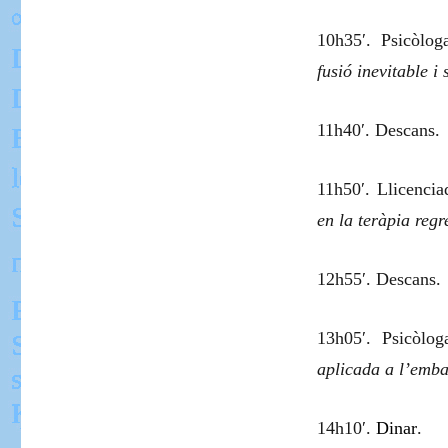
10h35′. Psicòlog
fusió inevitable i
11h40′. Descans.
11h50′. Llicenci
en la teràpia regr
12h55′. Descans.
13h05′. Psicòlo
aplicada a l’emba
14h10′.
Dinar
.