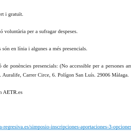
 i gratuït.
ó voluntària per a sufragar despeses.
ts són en línia i algunes a més presencials.
ó de ponències presencials: (No accessible per a persones a
). Auralife, Carrer Circe, 6. Polígon San Luís. 29006 Màlaga.
n A
ETR
.es
ia-regresiva.es/simposio-inscripciones-aportaciones-3-opcione