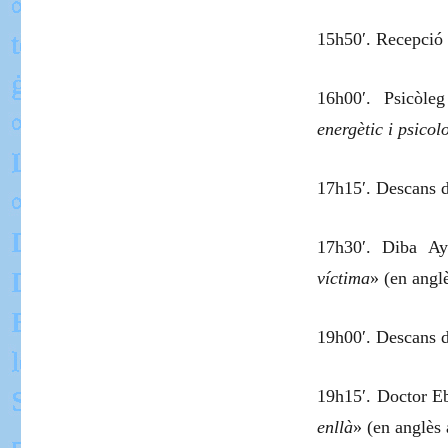
15h50′. Recepció 
16h00′. Psicòle
energètic i psicol
17h15′. Descans d
17h30′. Diba Ay
víctima
» (en anglè
19h00′. Descans d
19h15′. Doctor E
enllà
» (en anglès 