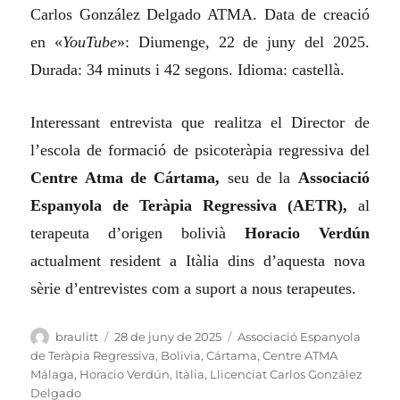
Carlos González Delgado ATMA. Data de creació
en «
YouTube
»: Diumenge, 22 de juny del 2025.
Durada: 34 minuts i 42 segons. Idioma: castellà.
Interessant entrevista que realitza el Director de
l’escola de formació de psicoteràpia regressiva del
Centre Atma de Cártama,
seu de la
Associació
Espanyola de Teràpia Regressiva (AETR),
al
terapeuta d’origen bolivià
Horacio Verdún
actualment resident a Itàlia dins d’aquesta nova
sèrie d’entrevistes com a suport a nous terapeutes.
Autor
Publicat
Categories
braulitt
28 de juny de 2025
Associació Espanyola
el
de Teràpia Regressiva
,
Bolivia
,
Cártama
,
Centre ATMA
Málaga
,
Horacio Verdún
,
Itàlia
,
Llicenciat Carlos González
Delgado