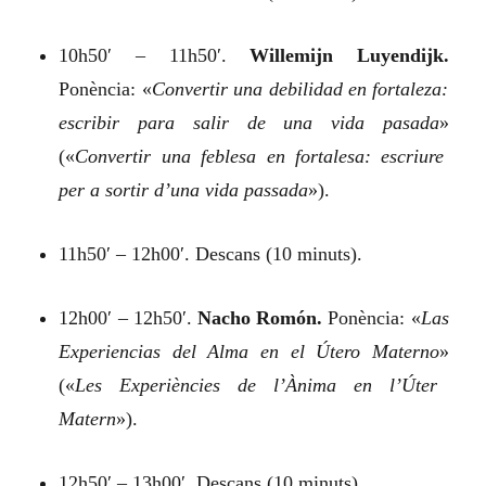
10h50′ – 11h50′.
Willemijn Luyendijk.
Ponència:
«
Convertir una debilidad en fortaleza:
escribir para salir de una vida pasada
»
(«
Convertir una feblesa en fortalesa: escriure
per a sortir d’una vida passada
»).
11h50′ – 12h00′. Descans (10 minuts).
12h00′ – 12h50′.
Nacho Romón.
Ponència:
«
Las
Experiencias del Alma en el Útero Materno
»
(«
Les Experiències de l’Ànima en l’Úter
Matern
»).
12h50′ – 13h00′. Descans (10 minuts).