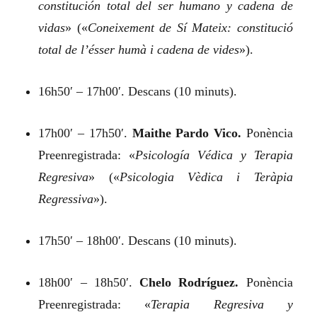
constitución total del ser humano y cadena de
vidas
»
(«
Coneixement de Sí Mateix: constitució
total de l’ésser humà i cadena de vides
»).
16h50′ – 17h00′. Descans (10 minuts).
17h00′ – 17h50′.
Maithe Pardo Vico.
Ponència
Preenregistrada:
«
Psicología Védica y Terapia
Regresiva
»
(«
Psicologia Vèdica i Teràpia
Regressiva
»).
17h50′ – 18h00′. Descans (10 minuts).
18h00′ – 18h50′.
Chelo Rodríguez.
Ponència
Preenregistrada:
«
Terapia Regresiva y