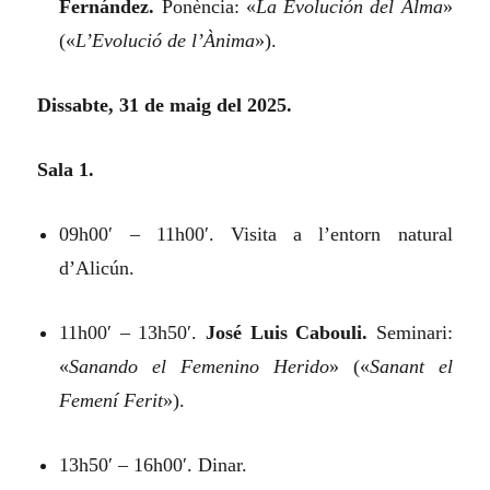
Fernández.
Ponència:
«
La Evolución del Alma
»
(«
L’Evolució de l’Ànima
»).
Dissabte, 31 de maig del 2025.
Sala 1.
09h00′ – 11h00′. Visita a l’entorn natural
d’Alicún.
11h00′ – 13h50′.
José Luis Cabouli.
Seminari:
«
Sanando el Femenino Herido
»
(«
Sanant el
Femení Ferit
»).
13h50′ – 16h00′. Dinar.