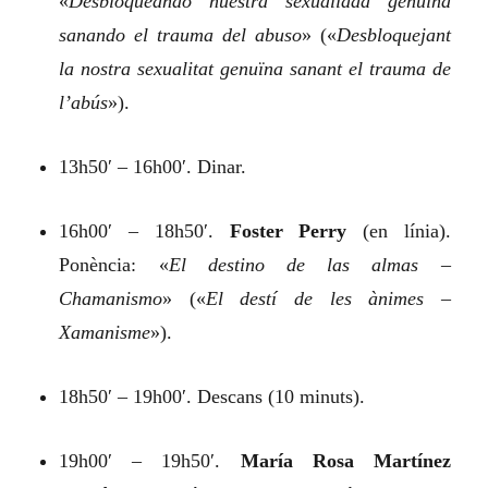
«
Desbloqueando nuestra sexualidad genuina
sanando el trauma del abuso
»
(«
Desbloquejant
la nostra sexualitat genuïna sanant el trauma de
l’abús
»).
13h50′ – 16h00′. Dinar.
16h00′ – 18h50′.
Foster Perry
(en línia).
Ponència:
«
El destino de las almas –
Chamanismo
»
(«
El destí de les ànimes –
Xamanisme
»).
18h50′ – 19h00′. Descans (10 minuts).
19h00′ – 19h50′.
María Rosa Martínez