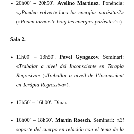
20h00′ – 20h50′.
Avelino Martínez.
Ponència:
«
¿Pueden volverte loco las energías parásitas
?»
(«
Poden tornar-te boig les energies paràsites?
»).
Sala 2.
11h00′ – 13h50′.
Pavel Gyngazov.
Seminari:
«
Trabajar a nivel del Inconsciente en Terapia
Regresiva
»
(«
Treballar a nivell de l’Inconscient
en Teràpia Regressiva
»).
13h50′ – 16h00′. Dinar.
16h00′ – 18h50′.
Martin Roesch.
Seminari:
«
El
soporte del cuerpo en relación con el tema de la