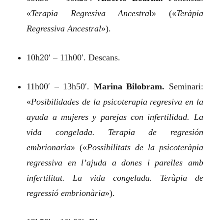
«
Terapia Regresiva Ancestra
l»
(«
Teràpia
Regressiva Ancestral
»).
10h20′ – 11h00′. Descans.
11h00′ – 13h50′.
Marina Bilobram.
Seminari:
«
Posibilidades de la psicoterapia regresiva en la
ayuda a mujeres y parejas con infertilidad. La
vida congelada. Terapia de regresión
embrionaria
»
(«
Possibilitats de la psicoteràpia
regressiva en l’ajuda a dones i parelles amb
infertilitat. La vida congelada. Teràpia de
regressió embrionària
»).