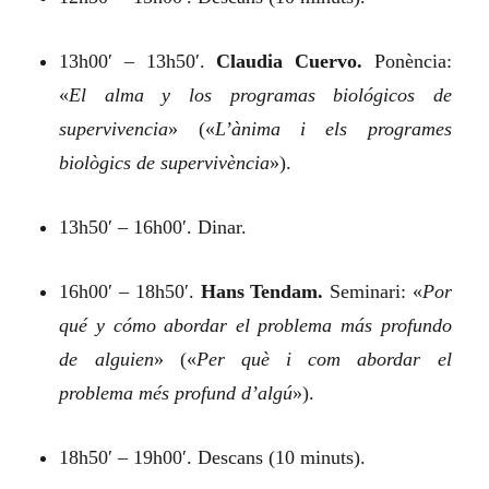
13h00′ – 13h50′.
Claudia Cuervo.
Ponència:
«
El alma y los programas biológicos de
supervivencia
»
(«
L’ànima i els programes
biològics de supervivència
»).
13h50′ – 16h00′. Dinar.
16h00′ – 18h50′.
Hans Tendam.
Seminari:
«
Por
qué y cómo abordar el problema más profundo
de alguien
»
(«
Per què i com abordar el
problema més profund d’algú
»).
18h50′ – 19h00′. Descans (10 minuts).