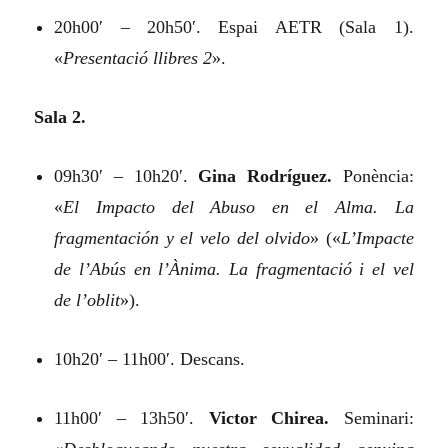
20h00′ – 20h50′. Espai AETR (Sala 1).
«
Presentació llibres 2
».
Sala 2.
09h30′ – 10h20′.
Gina Rodríguez.
Ponència:
«
El Impacto del Abuso en el Alma. La
fragmentación y el velo del olvido
»
(«
L’Impacte
de l’Abús en l’Ànima. La fragmentació i el vel
de l’oblit
»).
10h20′ – 11h00′. Descans.
11h00′ – 13h50′.
Victor Chirea.
Seminari: