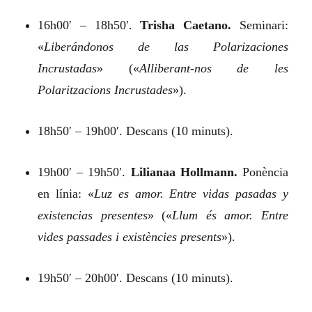
16h00′ – 18h50′.
Trisha Caetano.
Seminari:
«
Liberándonos de las Polarizaciones
Incrustadas
»
(«
Alliberant-nos de les
Polaritzacions Incrustades
»).
18h50′ – 19h00′. Descans (10 minuts).
19h00′ – 19h50′.
Lilianaa Hollmann.
Ponència
en línia:
«
Luz es amor. Entre vidas pasadas y
existencias presentes
»
(«
Llum és amor. Entre
vides passades i existències presents
»).
19h50′ – 20h00′. Descans (10 minuts).