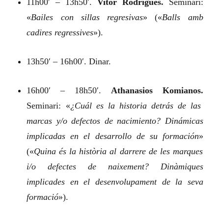
11h00′ – 13h50′.
Vitor Rodrigues.
Seminari:
«
Bailes con sillas regresivas
»
(«
Balls amb
cadires regressives
»).
13h50′ – 16h00′. Dinar.
16h00′ – 18h50′.
Athanasios Komianos.
Seminari:
«
¿Cuál es la historia detrás de las
marcas y/o defectos de nacimiento? Dinámicas
implicadas en el desarrollo de su formación
»
(«
Quina és la història al darrere de les marques
i/o defectes de naixement? Dinàmiques
implicades en el desenvolupament de la seva
formació
»).