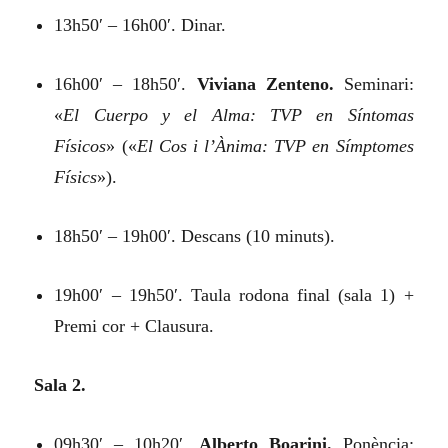
13h50′ – 16h00′. Dinar.
16h00′ – 18h50′.
Viviana Zenteno.
Seminari:
«
El Cuerpo y el Alma: TVP en Síntomas
Físicos
»
(«
El Cos i l’Ànima: TVP en Símptomes
Físics
»).
18h50′ – 19h00′. Descans (10 minuts).
19h00′ – 19h50′. Taula rodona final (sala 1) +
Premi cor + Clausura.
Sala 2.
09h30′ – 10h20′.
Alberto Boarini.
Ponència: