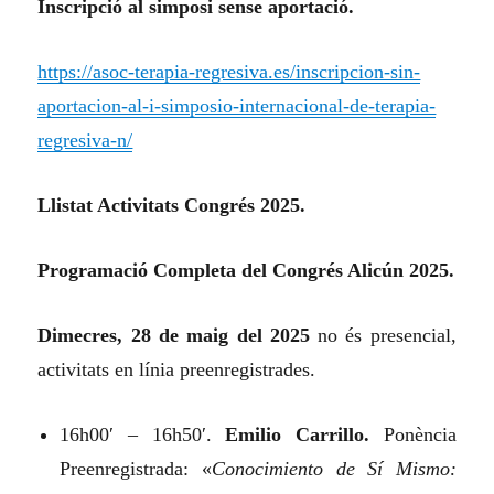
Inscripció al simposi sense aportació.
https://asoc-terapia-regresiva.es/inscripcion-sin-
aportacion-al-i-simposio-internacional-de-terapia-
regresiva-n/
Llistat Activitats Congrés 2025.
Programació Completa del Congrés Alicún 2025.
Dimecres, 28 de maig del 2025
no és presencial,
activitats en línia preenregistrades.
16h00′ – 16h50′.
Emilio Carrillo.
Ponència
Preenregistrada:
«
Conocimiento de Sí Mismo: