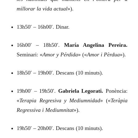
millorar la vida actual
»).
13h50′ – 16h00′. Dinar.
16h00′ – 18h50′.
María Angelina Pereira.
Seminari:
«
Amor y Pérdida
»
(«
Amor i Pèrdua
»).
18h50′ – 19h00′. Descans (10 minuts).
19h00′ – 19h50′.
Gabriela Legorati.
Ponència:
«
Terapia Regresiva y Mediumnidad
»
(«
Teràpia
Regressiva i Mediumnitat
»).
19h50′ – 20h00′. Descans (10 minuts).