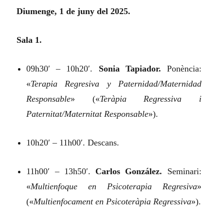
Diumenge, 1 de juny del 2025.
Sala 1.
09h30′ – 10h20′.
Sonia Tapiador.
Ponència:
«
Terapia Regresiva y Paternidad/Maternidad
Responsable
»
(«
Teràpia Regressiva i
Paternitat/Maternitat Responsable
»).
10h20′ – 11h00′. Descans.
11h00′ – 13h50′.
Carlos González.
Seminari:
«
Multienfoque en Psicoterapia Regresiva
»
(«
Multienfocament en Psicoteràpia Regressiva
»).