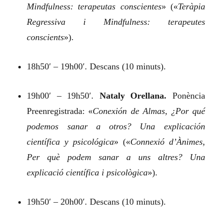
Mindfulness: terapeutas conscientes
»
(«
Teràpia
Regressiva i Mindfulness: terapeutes
conscients
»).
18h50′ – 19h00′. Descans (10 minuts).
19h00′ – 19h50′.
Nataly Orellana.
Ponència
Preenregistrada:
«
Conexión de Almas, ¿Por qué
podemos sanar a otros? Una explicación
científica y psicológica
»
(«
Connexió d’Ànimes,
Per què podem sanar a uns altres? Una
explicació científica i psicològica
»).
19h50′ – 20h00′. Descans (10 minuts).