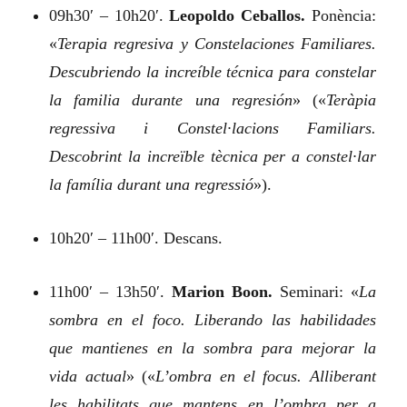
09h30′ – 10h20′.
Leopoldo Ceballos.
Ponència:
«
Terapia regresiva y Constelaciones Familiares.
Descubriendo la increíble técnica para constelar
la familia durante una regresión
»
(«
Teràpia
regressiva i Constel·lacions Familiars.
Descobrint la increïble tècnica per a constel·lar
la família durant una regressió
»).
10h20′ – 11h00′. Descans.
11h00′ – 13h50′.
Marion Boon.
Seminari:
«
La
sombra en el foco. Liberando las habilidades
que mantienes en la sombra para mejorar la
vida actual
»
(«
L’ombra en el focus. Alliberant
les habilitats que mantens en l’ombra per a