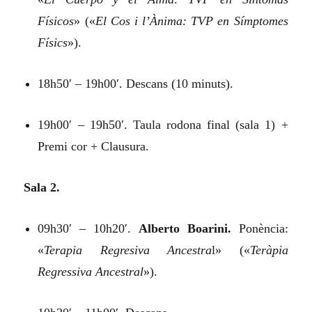
Físicos
»
(«
El Cos i l’Ànima: TVP en Símptomes
Físics
»).
18h50′ – 19h00′. Descans (10 minuts).
19h00′ – 19h50′. Taula rodona final (sala 1) +
Premi cor + Clausura.
Sala 2.
09h30′ – 10h20′.
Alberto Boarini.
Ponència:
«
Terapia Regresiva Ancestra
l»
(«
Teràpia
Regressiva Ancestral
»).