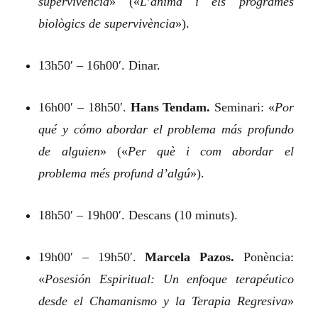
supervivencia
»
(«
L’ànima i els programes
biològics de supervivència
»).
13h50′ – 16h00′. Dinar.
16h00′ – 18h50′.
Hans Tendam.
Seminari:
«
Por
qué y cómo abordar el problema más profundo
de alguien
»
(«
Per què i com abordar el
problema més profund d’algú
»).
18h50′ – 19h00′. Descans (10 minuts).
19h00′ – 19h50′.
Marcela Pazos.
Ponència:
«
Posesión Espiritual: Un enfoque terapéutico
desde el Chamanismo y la Terapia Regresiva
»