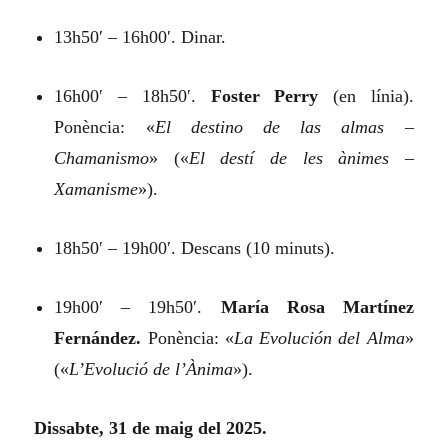
13h50′ – 16h00′. Dinar.
16h00′ – 18h50′.
Foster Perry
(en línia).
Ponència:
«
El destino de las almas –
Chamanismo
»
(«
El destí de les ànimes –
Xamanisme
»).
18h50′ – 19h00′. Descans (10 minuts).
19h00′ – 19h50′.
María Rosa Martínez
Fernández.
Ponència:
«
La Evolución del Alma
»
(«
L’Evolució de l’Ànima
»).
Dissabte, 31 de maig del 2025.