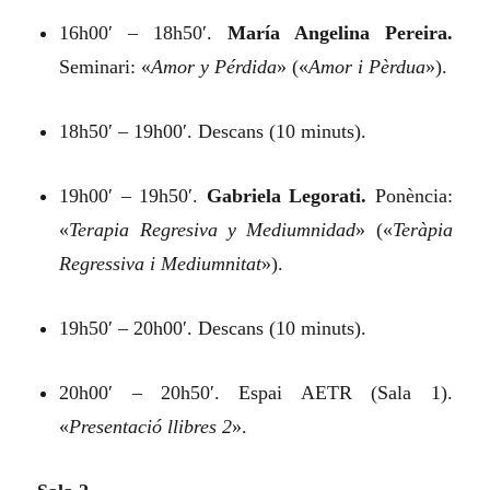
16h00′ – 18h50′.
María Angelina Pereira.
Seminari:
«
Amor y Pérdida
»
(«
Amor i Pèrdua
»).
18h50′ – 19h00′. Descans (10 minuts).
19h00′ – 19h50′.
Gabriela Legorati.
Ponència:
«
Terapia Regresiva y Mediumnidad
»
(«
Teràpia
Regressiva i Mediumnitat
»).
19h50′ – 20h00′. Descans (10 minuts).
20h00′ – 20h50′. Espai AETR (Sala 1).
«
Presentació llibres 2
».