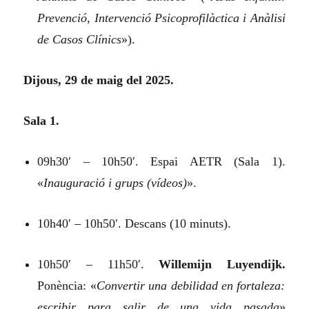
Prevenció, Intervenció Psicoprofilàctica i Anàlisi
de Casos Clínics
»).
Dijous, 29 de maig del 2025.
Sala 1.
09h30′ – 10h50′. Espai AETR (Sala 1).
«
Inauguració i grups (vídeos)
».
10h40′ – 10h50′. Descans (10 minuts).
10h50′ – 11h50′.
Willemijn Luyendijk.
Ponència:
«
Convertir una debilidad en fortaleza:
escribir para salir de una vida pasada
»