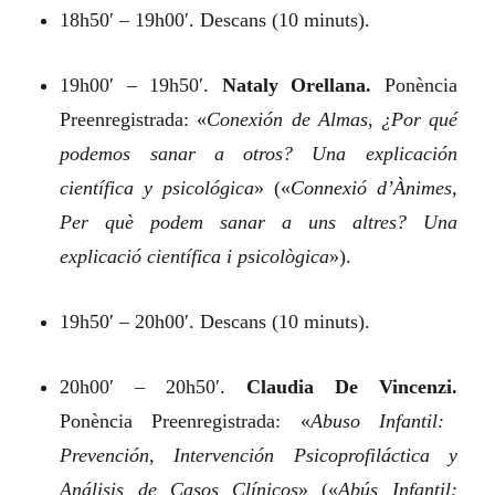
18h50′ – 19h00′. Descans (10 minuts).
19h00′ – 19h50′.
Nataly Orellana.
Ponència
Preenregistrada:
«
Conexión de Almas, ¿Por qué
podemos sanar a otros? Una explicación
científica y psicológica
»
(«
Connexió d’Ànimes,
Per què podem sanar a uns altres? Una
explicació científica i psicològica
»).
19h50′ – 20h00′. Descans (10 minuts).
20h00′ – 20h50′.
Claudia De Vincenzi.
Ponència Preenregistrada:
«
Abuso Infantil:
Prevención, Intervención Psicoprofiláctica y
Análisis de Casos Clínicos
»
(«
Abús Infantil: