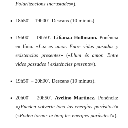
Polaritzacions Incrustades
»).
18h50′ – 19h00′. Descans (10 minuts).
19h00′ – 19h50′.
Lilianaa Hollmann.
Ponència
en línia:
«
Luz es amor. Entre vidas pasadas y
existencias presentes
»
(«
Llum és amor. Entre
vides passades i existències presents
»).
19h50′ – 20h00′. Descans (10 minuts).
20h00′ – 20h50′.
Avelino Martínez.
Ponència:
«
¿Pueden volverte loco las energías parásitas
?»
(«
Poden tornar-te boig les energies paràsites?
»).