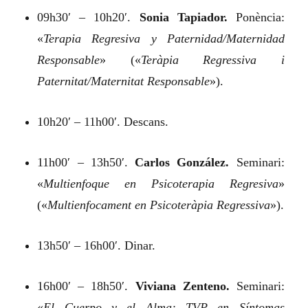
09h30′ – 10h20′.
Sonia Tapiador.
Ponència:
«
Terapia Regresiva y Paternidad/Maternidad
Responsable
»
(«
Teràpia Regressiva i
Paternitat/Maternitat Responsable
»).
10h20′ – 11h00′. Descans.
11h00′ – 13h50′.
Carlos González.
Seminari:
«
Multienfoque en Psicoterapia Regresiva
»
(«
Multienfocament en Psicoteràpia Regressiva
»).
13h50′ – 16h00′. Dinar.
16h00′ – 18h50′.
Viviana Zenteno.
Seminari:
«
El Cuerpo y el Alma: TVP en Síntomas