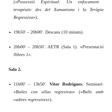
(«
Possessió Espiritual: Un enfocament
terapèutic des del Xamanisme i la Teràpia
Regressiva
»).
19h50′ – 20h00′. Descans (10 minuts).
20h00′ – 20h50′. AETR (Sala 1). «
Presentació
llibres 1
».
Sala 2.
11h00′ – 13h50′.
Vitor Rodrigues.
Seminari:
«
Bailes con sillas regresivas
»
(«
Balls amb
cadires regressives
»).