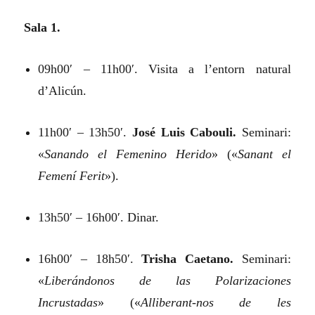
Sala 1.
09h00′ – 11h00′. Visita a l’entorn natural
d’Alicún.
11h00′ – 13h50′.
José Luis Cabouli.
Seminari:
«
Sanando el Femenino Herido
»
(«
Sanant el
Femení Ferit
»).
13h50′ – 16h00′. Dinar.
16h00′ – 18h50′.
Trisha Caetano.
Seminari:
«
Liberándonos de las Polarizaciones
Incrustadas
»
(«
Alliberant-nos de les