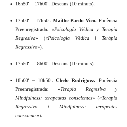
16h50′ – 17h00′. Descans (10 minuts).
17h00′ – 17h50′.
Maithe Pardo Vico.
Ponència
Preenregistrada:
«
Psicología Védica y Terapia
Regresiva
»
(«
Psicologia Vèdica i Teràpia
Regressiva
»).
17h50′ – 18h00′. Descans (10 minuts).
18h00′ – 18h50′.
Chelo Rodríguez.
Ponència
Preenregistrada:
«
Terapia Regresiva y
Mindfulness: terapeutas conscientes
»
(«
Teràpia
Regressiva i Mindfulness: terapeutes
conscients
»).