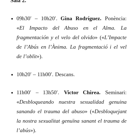
Sala 2.
09h30′ – 10h20′.
Gina Rodríguez.
Ponència:
«
El Impacto del Abuso en el Alma. La
fragmentación y el velo del olvido
»
(«
L’Impacte
de l’Abús en l’Ànima. La fragmentació i el vel
de l’oblit
»).
10h20′ – 11h00′. Descans.
11h00′ – 13h50′.
Victor Chirea.
Seminari:
«
Desbloqueando nuestra sexualidad genuina
sanando el trauma del abuso
»
(«
Desbloquejant
la nostra sexualitat genuïna sanant el trauma de
l’abús
»).