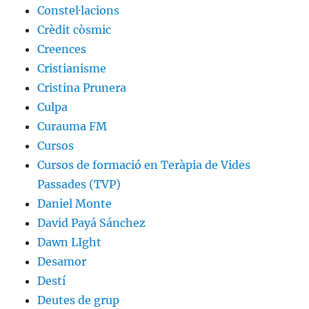
Constel·lacions
Crèdit còsmic
Creences
Cristianisme
Cristina Prunera
Culpa
Curauma FM
Cursos
Cursos de formació en Teràpia de Vides
Passades (TVP)
Daniel Monte
David Payá Sánchez
Dawn LIght
Desamor
Destí
Deutes de grup