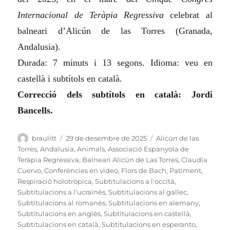
Internacional de Teràpia Regressiva
celebrat al
balneari d’Alicún de las Torres (Granada,
Andalusia).
Durada: 7 minuts i 13 segons. Idioma: veu en
castellà i subtítols en català.
Correcció dels subtítols en català: Jordi
Bancells.
Autor
Publicat
Categories
braulitt
29 de desembre de 2025
Alicún de las
el
Torres
,
Andalusia
,
Animals
,
Associació Espanyola de
Teràpia Regressiva
,
Balneari Alicún de Las Torres
,
Claudia
Cuervo
,
Conferències en video
,
Flors de Bach
,
Patiment
,
Respiració holotròpica
,
Subtitulacions a l'occità
,
Subtitulacions a l'ucraïnès
,
Subtitulacions al gallec
,
Subtitulacions al romanès
,
Subtitulacions en alemany
,
Subtitulacions en anglès
,
Subtitulacions en castellà
,
Subtitulacions en català
,
Subtitulacions en esperanto
,