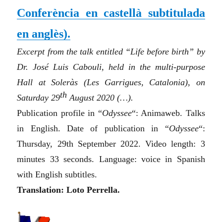
Conferència en castellà subtitulada
en anglès).
Excerpt from the talk entitled “Life before birth” by
Dr. José Luis Cabouli, held in the multi-purpose
Hall at Soleràs (Les Garrigues, Catalonia), on
th
Saturday 29
August 2020 (…).
Publication profile in “
Odyssee
“: Animaweb. Talks
in English. Date of publication in “
Odyssee
“:
Thursday, 29th September 2022. Video length: 3
minutes 33 seconds. Language: voice in Spanish
with English subtitles.
Translation: Loto Perrella.