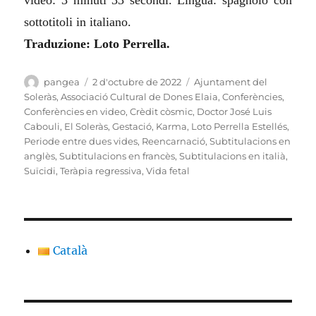
sottotitoli in italiano.
Traduzione: Loto Perrella.
Autor
Publicat
Categories
pangea
2 d'octubre de 2022
Ajuntament del
el
Soleràs
,
Associació Cultural de Dones Elaia
,
Conferències
,
Conferències en video
,
Crèdit còsmic
,
Doctor José Luis
Cabouli
,
El Soleràs
,
Gestació
,
Karma
,
Loto Perrella Estellés
,
Periode entre dues vides
,
Reencarnació
,
Subtitulacions en
anglès
,
Subtitulacions en francès
,
Subtitulacions en italià
,
Suïcidi
,
Teràpia regressiva
,
Vida fetal
Català