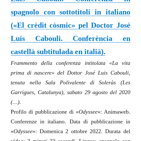
spagnolo con sottotitoli in italiano
(«El crèdit còsmic» pel Doctor José
Luís Cabouli. Conferència en
castellà subtitulada en italià).
Frammento della conferenza intitolata «La vita
prima di nascere» del Dottor José Luis Cabouli,
tenuta nella Sala Polivalente di Soleràs (Les
Garrigues, Catalunya), sabato 29 agosto del 2020
(…)
.
Profilo di pubblicazione di «
Odyssee
»: Animaweb.
Conferenze in italiano. Data di pubblicazione in
«
Odyssee
»: Domenica 2 ottobre 2022. Durata del
video: 3 minuti 33 secondi. Lingua: spagnolo con