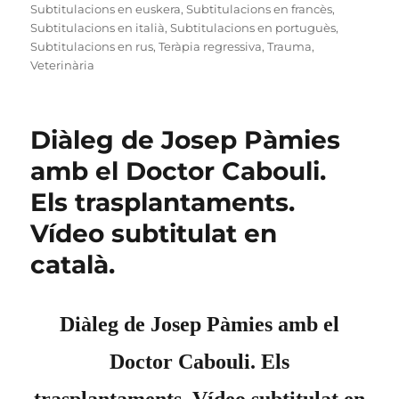
Subtitulacions en euskera
,
Subtitulacions en francès
,
Subtitulacions en italià
,
Subtitulacions en portuguès
,
Subtitulacions en rus
,
Teràpia regressiva
,
Trauma
,
Veterinària
Diàleg de Josep Pàmies
amb el Doctor Cabouli.
Els trasplantaments.
Vídeo subtitulat en
català.
Diàleg de Josep Pàmies amb el
Doctor Cabouli. Els