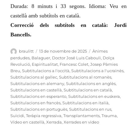
Durada: 8 minuts i 33 segons. Idioma: Veu en
castellà amb subtítols en català.
Correcció dels subtítols en català: Jordi
Bancells.
Autor
Publicat
Categories
braulitt
13 de novembre de 2025
Ànimes
el
perdudes
,
Balaguer
,
Doctor José Luis Cabouli
,
Dolça
Revolució
,
Espiritualitat
,
Francesc Colet
,
Josep Pàmies
Breu
,
Subtitulacions a l'occità
,
Subtitulacions a l'ucraïnès
,
Subtitulacions al gallec
,
Subtitulacions al romanès
,
Subtitulacions en alemany
,
Subtitulacions en anglès
,
Subtitulacions en castellà
,
Subtitulacions en català
,
Subtitulacions en esperanto
,
Subtitulacions en euskera
,
Subtitulacions en francès
,
Subtitulacions en italià
,
Subtitulacions en portuguès
,
Subtitulacions en rus
,
Suïcidi
,
Teràpia regressiva
,
Transplantaments
,
Trauma
,
Vídeo en castellà
,
Xerrada
,
Xerrades en video