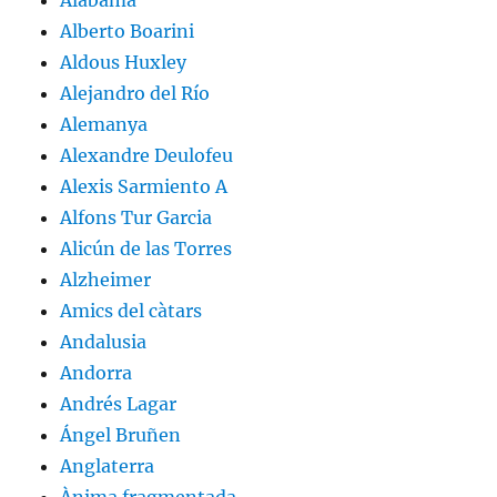
Alabama
Alberto Boarini
Aldous Huxley
Alejandro del Río
Alemanya
Alexandre Deulofeu
Alexis Sarmiento A
Alfons Tur Garcia
Alicún de las Torres
Alzheimer
Amics del càtars
Andalusia
Andorra
Andrés Lagar
Ángel Bruñen
Anglaterra