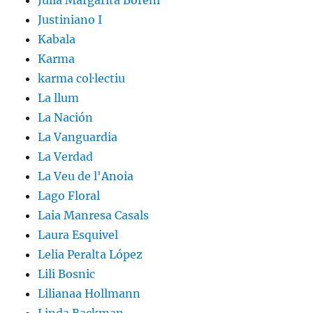
Julia Margarita Boreni
Justiniano I
Kabala
Karma
karma col·lectiu
La llum
La Nación
La Vanguardia
La Verdad
La Veu de l'Anoia
Lago Floral
Laia Manresa Casals
Laura Esquivel
Lelia Peralta López
Lili Bosnic
Lilianaa Hollmann