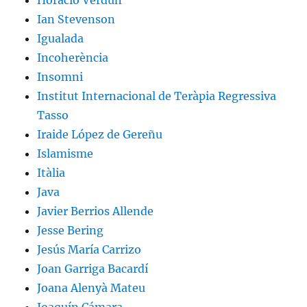
Horacio Verdún
Ian Stevenson
Igualada
Incoherència
Insomni
Institut Internacional de Teràpia Regressiva
Tasso
Iraide López de Gereñu
Islamisme
Itàlia
Java
Javier Berrios Allende
Jesse Bering
Jesús María Carrizo
Joan Garriga Bacardí
Joana Alenyà Mateu