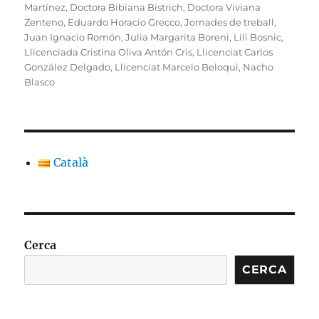
Martínez
,
Doctora Bibiana Bistrich
,
Doctora Viviana
Zenteno
,
Eduardo Horacio Grecco
,
Jornades de treball
,
Juan Ignacio Romón
,
Julia Margarita Boreni
,
Lili Bosnic
,
Llicenciada Cristina Oliva Antón Cris
,
Llicenciat Carlos
González Delgado
,
Llicenciat Marcelo Beloqui
,
Nacho
Blasco
Català
Cerca
CERCA