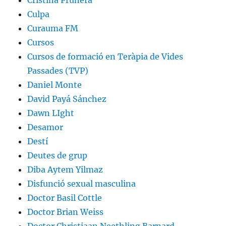
Cristina Prunera
Culpa
Curauma FM
Cursos
Cursos de formació en Teràpia de Vides
Passades (TVP)
Daniel Monte
David Payá Sánchez
Dawn LIght
Desamor
Destí
Deutes de grup
Diba Aytem Yilmaz
Disfunció sexual masculina
Doctor Basil Cottle
Doctor Brian Weiss