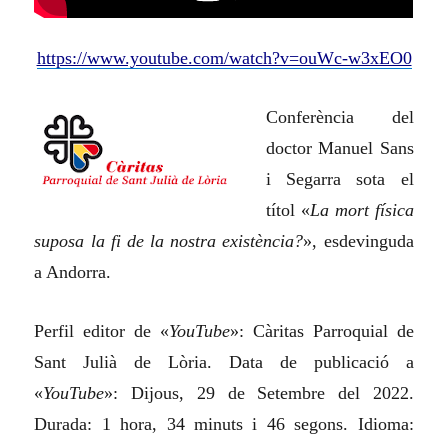
https://www.youtube.com/watch?v=ouWc-w3xEO0
Conferència del
doctor Manuel Sans
i Segarra sota el
títol «
La mort física
suposa la fi de la nostra existència?
», esdevinguda
a Andorra.
Perfil editor de «
YouTube
»: Càritas Parroquial de
Sant Julià de Lòria. Data de publicació a
«
YouTube
»: Dijous, 29 de Setembre del 2022.
Durada: 1 hora, 34 minuts i 46 segons. Idioma: