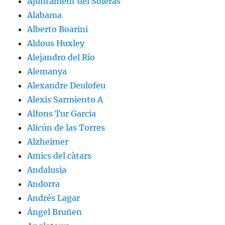
Ajuntament del Soleràs
Alabama
Alberto Boarini
Aldous Huxley
Alejandro del Río
Alemanya
Alexandre Deulofeu
Alexis Sarmiento A
Alfons Tur Garcia
Alicún de las Torres
Alzheimer
Amics del càtars
Andalusia
Andorra
Andrés Lagar
Ángel Bruñen