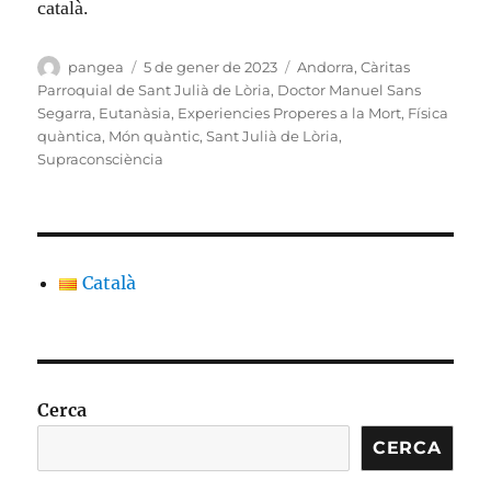
català.
Autor
Publicat
Categories
pangea
5 de gener de 2023
Andorra
,
Càritas
el
Parroquial de Sant Julià de Lòria
,
Doctor Manuel Sans
Segarra
,
Eutanàsia
,
Experiencies Properes a la Mort
,
Física
quàntica
,
Món quàntic
,
Sant Julià de Lòria
,
Supraconsciència
Català
Cerca
CERCA