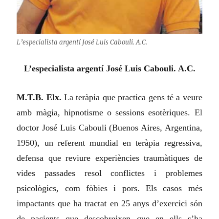
L’especialista argentí José Luis Cabouli. A.C.
L’especialista argentí José Luis Cabouli. A.C.
M.T.B. Elx.
La teràpia que practica gens té a veure
amb màgia, hipnotisme o sessions esotèriques. El
doctor José Luis Cabouli (Buenos Aires, Argentina,
1950), un referent mundial en teràpia regressiva,
defensa que reviure experiències traumàtiques de
vides passades resol conflictes i problemes
psicològics, com fòbies i pors. Els casos més
impactants que ha tractat en 25 anys d’exercici són
de pacients que descobreixen que en ells s’ha