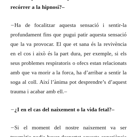
recórrer a la hipnosi?–
–
Ha de focalitzar aquesta sensació i sentir-la
profundament fins que pugui patir aquesta sensació
que la va provocar. El que et sana és la revivència
en el cos i això és la part dura, per exemple, si els
seus problemes respiratoris o ofecs estan relacionats
amb que va morir a la forca, ha d’arribar a sentir la
soga al coll. Així l’ànima pot desprendre’s d’aquest
trauma i acabar amb ell.–
–
¿I en el cas del naixement o la vida fetal?–
–
Si el moment del nostre naixement va ser
traumàtic podia haver despertat aquesta experiència