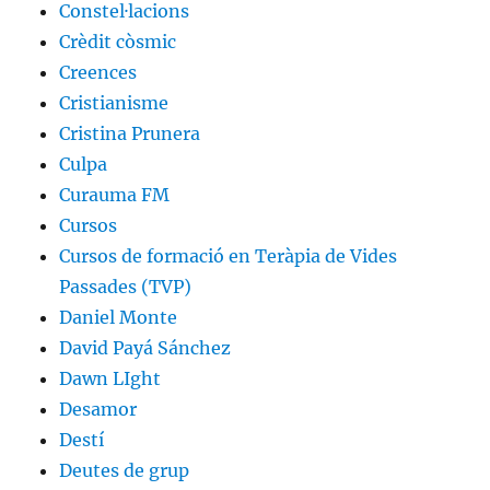
Constel·lacions
Crèdit còsmic
Creences
Cristianisme
Cristina Prunera
Culpa
Curauma FM
Cursos
Cursos de formació en Teràpia de Vides
Passades (TVP)
Daniel Monte
David Payá Sánchez
Dawn LIght
Desamor
Destí
Deutes de grup