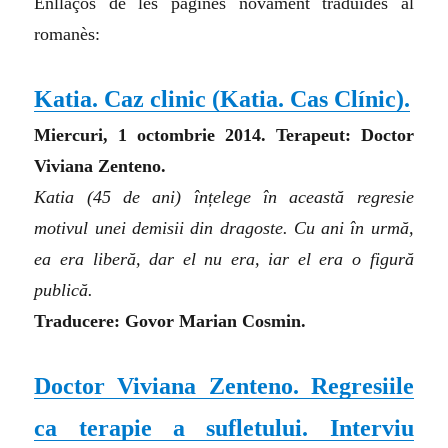
Enllaços de les pàgines novament traduïdes al
romanès:
Katia. Caz clinic
(
Katia. Cas Clínic
)
.
Miercuri, 1 octombrie 2014. Terapeut: Doctor
Viviana Zenteno.
Katia (45 de ani) înțelege în această regresie
motivul unei demisii din dragoste. Cu ani în urmă,
ea era liberă, dar el nu era, iar el era o figură
publică.
Traducere: Govor Marian Cosmin.
Doctor Viviana Zenteno. Regresiile
ca terapie a sufletului. Interviu