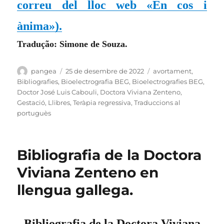
correu del lloc web «En cos i
ànima»).
Tradução: Simone de Souza.
Autor
Publicat
Categories
pangea
25 de desembre de 2022
avortament
,
el
Bibliografies
,
Bioelectrografia BEG
,
Bioelectrografies BEG
,
Doctor José Luis Cabouli
,
Doctora Viviana Zenteno
,
Gestació
,
Llibres
,
Teràpia regressiva
,
Traduccions al
portuguès
Bibliografia de la Doctora
Viviana Zenteno en
llengua gallega.
Bibliografia de la Doctora Viviana