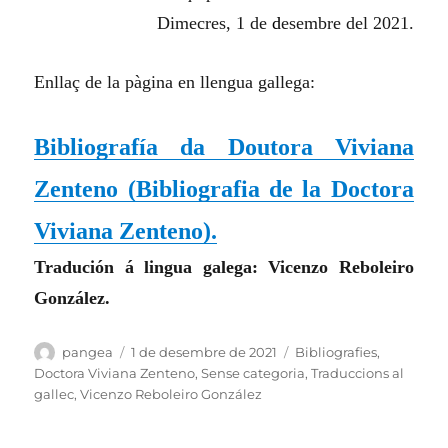
Dimecres, 1 de
d
esembre de
l
2021.
Enllaç de la pàgina en llengua gallega:
Bibliografía da Doutora Viviana
Zenteno
(
Bibliografia de la Doctora
Viviana Zenteno
)
.
Tradución á lingua galega: Vicenzo Reboleiro
González.
Autor
Publicat
Categories
pangea
1 de desembre de 2021
Bibliografies
,
el
Doctora Viviana Zenteno
,
Sense categoria
,
Traduccions al
gallec
,
Vicenzo Reboleiro González