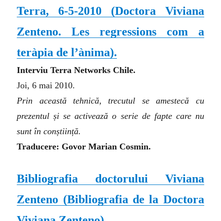
Terra, 6-5-2010
(
Doctora Viviana
Zenteno. Les regressions com a
teràpia de l’ànima
)
.
Interviu Terra Networks Chile.
Joi, 6 mai 2010.
Prin această tehnică, trecutul se amestecă cu
prezentul și se activează o serie de fapte care nu
sunt în conștiință.
Traducere: Govor Marian Cosmin.
Bibliografia
doctorului
Viviana
Zenteno
(
Bibliografia de la Doctora
Viviana Zenteno
)
.