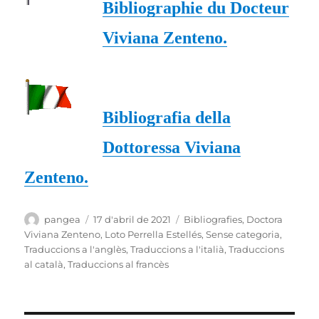
Bibliographie du Docteur
Viviana Zenteno.
Bibliografia della
Dottoressa Viviana
Zenteno.
Autor
Publicat
Categories
pangea
17 d'abril de 2021
Bibliografies
,
Doctora
el
Viviana Zenteno
,
Loto Perrella Estellés
,
Sense categoria
,
Traduccions a l'anglès
,
Traduccions a l'italià
,
Traduccions
al català
,
Traduccions al francès