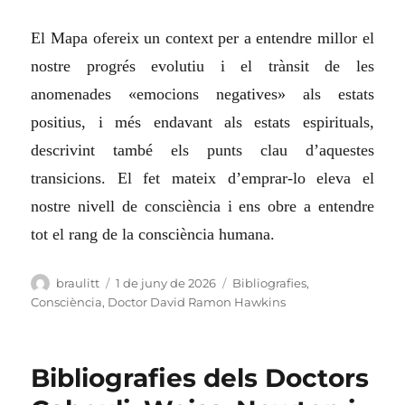
El Mapa ofereix un context per a entendre millor el
nostre progrés evolutiu i el trànsit de les
anomenades «emocions negatives» als estats
positius, i més endavant als estats espirituals,
descrivint també els punts clau d’aquestes
transicions. El fet mateix d’emprar-lo eleva el
nostre nivell de consciència i ens obre a entendre
tot el rang de la consciència humana.
Autor
Publicat
Categories
braulitt
1 de juny de 2026
Bibliografies
,
el
Consciència
,
Doctor David Ramon Hawkins
Bibliografies dels Doctors