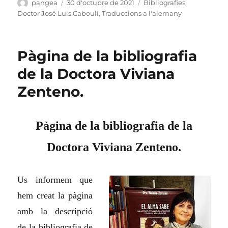
Autor
Publicat
Categories
pangea
30 d'octubre de 2021
Bibliografies
,
el
Doctor José Luis Cabouli
,
Traduccions a l'alemany
Pàgina de la bibliografia
de la Doctora Viviana
Zenteno.
Pàgina de la bibliografia de la
Doctora Viviana Zenteno.
Us informem que
hem creat la pàgina
amb la descripció
de la bibliografia de