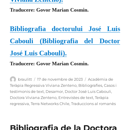
Traducere: Govor Marian Cosmin.
Bibliografia
d
octorului José Luis
Cabouli
(
Bibliografia del Doctor
José Luis Cabouli
)
.
Traducere: Govor Marian Cosmin.
Autor
Publicat
Categories
braulitt
17 de novembre de 2023
Acadèmia de
el
Teràpia Regressiva Viviana Zenteno
,
Bibliografies
,
Casos i
testimonis de text
,
Desamor
,
Doctor José Luis Cabouli
,
Doctora Viviana Zenteno
,
Entrevistes de text
,
Teràpia
regressiva
,
Terra Networks Chile
,
Traduccions al romanès
Bibliografia de la Doctora