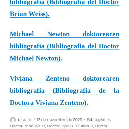
bibliografia (
Bibliografia del Doctor
Brian Weiss
).
Michael Newton doktorearen
bibliografia (
Bibliografia del Doctor
Michael Newton
).
Viviana Zenteno doktorearen
bibliografia (
Bibliografia de la
Doctora Viviana Zenteno
).
Autor
Publicat
Categories
braulitt
13 de novembre de 2025
Bibliografies
,
el
Doctor Brian Weiss
,
Doctor José Luis Cabouli
,
Doctor