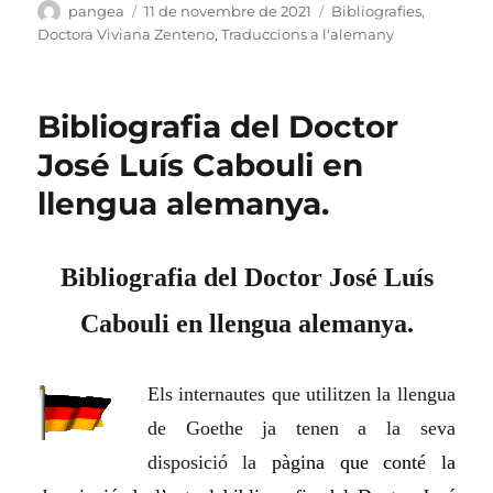
Autor
Publicat
Categories
pangea
11 de novembre de 2021
Bibliografies
,
el
Doctora Viviana Zenteno
,
Traduccions a l'alemany
Bibliografia del Doctor
José Luís Cabouli en
llengua alemanya.
Bibliografia del Doctor José Luís
Cabouli en llengua alemanya.
Els internautes que utilitzen la llengua
de Goethe ja tenen a la seva
disposició la
pàgina que conté la