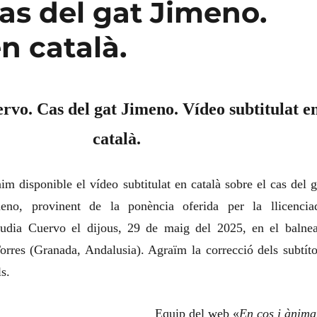
as del gat Jimeno.
n català.
rvo. Cas del gat Jimeno. Vídeo subtitulat e
català.
im disponible el vídeo subtitulat en català sobre el cas del g
meno, provinent de la ponència oferida per la llicencia
udia Cuervo el dijous, 29 de maig del 2025, en el balnea
orres (Granada, Andalusia). Agraïm la correcció dels subtíto
s.
Equip del web «
En cos i ànima