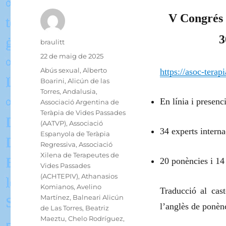
V Congrés 
3
Autor
braulitt
Publicat
22 de maig de 2025
el
Categories
Abús sexual
,
Alberto
https://asoc-terap
Boarini
,
Alicún de las
Torres
,
Andalusia
,
En línia i presenci
Associació Argentina de
Teràpia de Vides Passades
(AATVP)
,
Associació
34 experts interna
Espanyola de Teràpia
Regressiva
,
Associació
Xilena de Terapeutes de
20 ponències i 14
Vides Passades
(ACHTEPIV)
,
Athanasios
Komianos
,
Avelino
Traducció al cast
Martínez
,
Balneari Alicún
l’anglès de ponènc
de Las Torres
,
Beatriz
Maeztu
,
Chelo Rodríguez
,