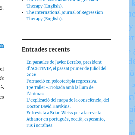
Therapy (English).
5.
The International Journal of Regression
Therapy (English).
en
Entrades recents
En paraules de Javier Berríos, president
el
d’ACHTEVIP, el passat primer de Juliol del
2026
de
Formació en psicoteràpia regressiva.
és
19è Taller «Trobada amb la llum de
l’ànima»
es
L’explicació del mapa de la consciència, del
Doctor David Hawkins.
Entrevista a Brian Weiss per a la revista
Athanor en portuguès, occità, esperanto,
rus i ucraïnès.