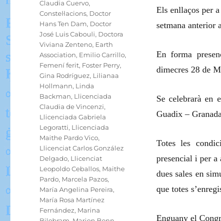
Claudia Cuervo
,
Els enllaços per a
Constel·lacions
,
Doctor
Hans Ten Dam
,
Doctor
setmana anterior a
José Luis Cabouli
,
Doctora
Viviana Zenteno
,
Earth
En forma presenc
Association
,
Emilio Carrillo
,
Femení ferit
,
Foster Perry
,
dimecres 28 de Ma
Gina Rodríguez
,
Lilianaa
Hollmann
,
Linda
Backman
,
Llicenciada
Se celebrarà en e
Claudia de Vincenzi
,
Guadix – Granada
Llicenciada Gabriela
Legoratti
,
Llicenciada
Maithe Pardo Vico
,
Totes les condi
Llicenciat Carlos González
presencial i per a
Delgado
,
Llicenciat
Leopoldo Ceballos
,
Maithe
dues sales en simu
Pardo
,
Marcela Pazos
,
que totes s’enregi
María Angelina Pereira
,
María Rosa Martínez
Fernández
,
Marina
Enguany el Congré
Bilobram
,
Marion Bonn
,