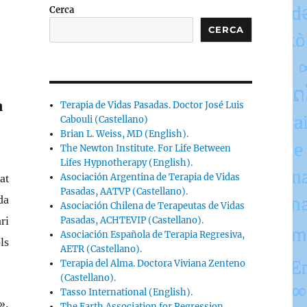
Cerca
CERCA
n
Terapia de Vidas Pasadas. Doctor José Luis
Cabouli (Castellano)
Brian L. Weiss, MD (English).
The Newton Institute. For Life Between
Lifes Hypnotherapy (English).
at
Asociación Argentina de Terapia de Vidas
Pasadas, AATVP (Castellano).
da
Asociación Chilena de Terapeutas de Vidas
ri
Pasadas, ACHTEVIP (Castellano).
Asociación Española de Terapia Regresiva,
ls
AETR (Castellano).
Terapia del Alma. Doctora Viviana Zenteno
(Castellano).
Tasso International (English).
».
The Earth Association for Regression