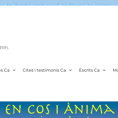
(TVP).
es Ca
Cites i testimonis Ca
Escrits Ca
Mu