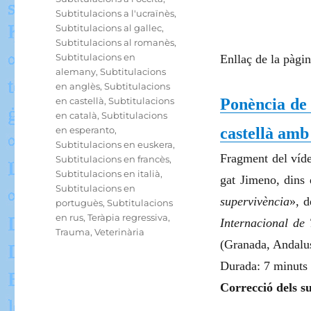
Subtitulacions a l'ucraïnès
,
Subtitulacions al gallec
,
Subtitulacions al romanès
,
Subtitulacions en
Enllaç de la pàgin
alemany
,
Subtitulacions
en anglès
,
Subtitulacions
en castellà
,
Subtitulacions
Ponència de
en català
,
Subtitulacions
en esperanto
,
castellà amb 
Subtitulacions en euskera
,
Fragment del víde
Subtitulacions en francès
,
Subtitulacions en italià
,
gat Jimeno, dins 
Subtitulacions en
supervivència
», d
portuguès
,
Subtitulacions
en rus
,
Teràpia regressiva
,
Internacional de 
Trauma
,
Veterinària
(Granada, Andalus
Durada: 7 minuts i
Correcció dels su