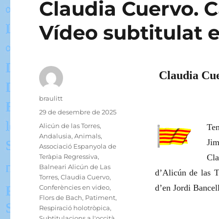
Claudia Cuervo. C
Vídeo subtitulat e
Claudia Cue
Autor
braulitt
Publicat
29 de desembre de 2025
el
Categories
Alicún de las Torres
,
Ten
Andalusia
,
Animals
,
Ji
Associació Espanyola de
Teràpia Regressiva
,
Cla
Balneari Alicún de Las
d’Alicún de las T
Torres
,
Claudia Cuervo
,
d’en Jordi Bancell
Conferències en video
,
Flors de Bach
,
Patiment
,
Respiració holotròpica
,
Subtitulacions a l'occità
,