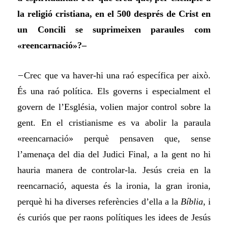
la religió cristiana, en el 500 després de Crist en
un Concili se suprimeixen paraules com
«reencarnació»?–
–
Crec que va haver-hi una raó específica per això.
És una raó política. Els governs i especialment el
govern de l’Església, volien major control sobre la
gent. En el cristianisme es va abolir la paraula
«reencarnació» perquè pensaven que, sense
l’amenaça del dia del Judici Final, a la gent no hi
hauria manera de controlar-la. Jesús creia en la
reencarnació, aquesta és la ironia, la gran ironia,
perquè hi ha diverses referències d’ella a la
Bíblia
, i
és curiós que per raons polítiques les idees de Jesús