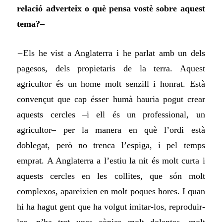
relació adverteix o què pensa vostè sobre aquest
tema?–
–
Els he vist a Anglaterra i he parlat amb un dels
pagesos, dels propietaris de la terra. Aquest
agricultor és un home molt senzill i honrat. Està
convençut que cap ésser humà hauria pogut crear
aquests cercles –i ell és un professional, un
agricultor– per la manera en què l’ordi està
doblegat, però no trenca l’espiga, i pel temps
emprat. A Anglaterra a l’estiu la nit és molt curta i
aquests cercles en les collites, que són molt
complexos, apareixien en molt poques hores. I quan
hi ha hagut gent que ha volgut imitar-los, reproduir-
los, n’ha tret unes còpies molt dolentes, molt