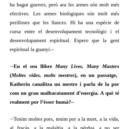
ha hagut guerres, però ara les armes són molt més
efectives. Les armes biològiques són molt més
perilloses que les llances. Hi ha una espècie de
cursa entre el desenvolupament tecnològic i el
desenvolupament espiritual. Espero que la gent
espiritual la guanyi.–
–
En el seu llibre
Many Lives, Many Masters
(
Moltes vides, molts mestres
), en un passatge,
Katherin canalitza un mestre i parla de la por
com un gran malbaratament d’energia. A què té
realment por l’ésser humà?–
–
Tenim moltes pors, tenim por a la mort, a la vida,
al fracàs, a la malaltia, a la pèrdua, a no ser