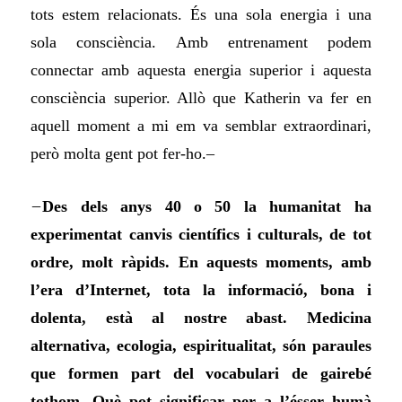
tots estem relacionats. És una sola energia i una
sola consciència. Amb entrenament podem
connectar amb aquesta energia superior i aquesta
consciència superior. Allò que Katherin va fer en
aquell moment a mi em va semblar extraordinari,
però molta gent pot fer-ho.–
–
Des dels anys 40 o 50 la humanitat ha
experimentat canvis científics i culturals, de tot
ordre, molt ràpids. En aquests moments, amb
l’era d’Internet, tota la informació, bona i
dolenta, està al nostre abast. Medicina
alternativa, ecologia, espiritualitat, són paraules
que formen part del vocabulari de gairebé
tothom. Què pot significar per a l’ésser humà